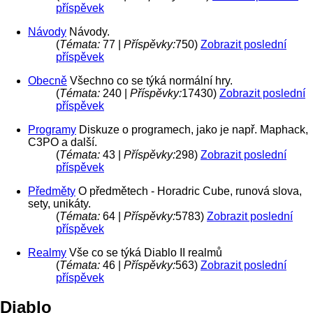
příspěvek
Návody
Návody.
(
Témata:
77 |
Příspěvky:
750)
Zobrazit poslední
příspěvek
Obecně
Všechno co se týká normální hry.
(
Témata:
240 |
Příspěvky:
17430)
Zobrazit poslední
příspěvek
Programy
Diskuze o programech, jako je např. Maphack,
C3PO a další.
(
Témata:
43 |
Příspěvky:
298)
Zobrazit poslední
příspěvek
Předměty
O předmětech - Horadric Cube, runová slova,
sety, unikáty.
(
Témata:
64 |
Příspěvky:
5783)
Zobrazit poslední
příspěvek
Realmy
Vše co se týká Diablo II realmů
(
Témata:
46 |
Příspěvky:
563)
Zobrazit poslední
příspěvek
Diablo