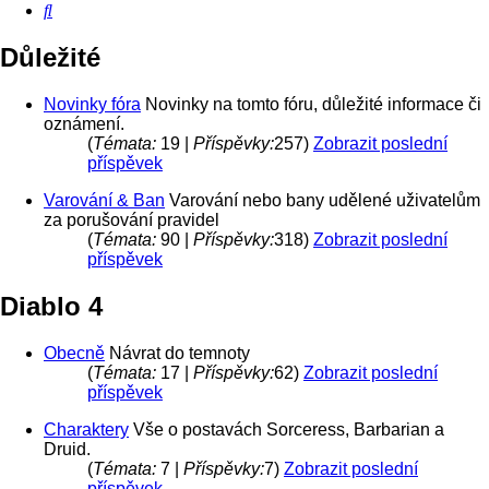
Hledat
Důležité
Novinky fóra
Novinky na tomto fóru, důležité informace či
oznámení.
(
Témata:
19 |
Příspěvky:
257)
Zobrazit poslední
příspěvek
Varování & Ban
Varování nebo bany udělené uživatelům
za porušování pravidel
(
Témata:
90 |
Příspěvky:
318)
Zobrazit poslední
příspěvek
Diablo 4
Obecně
Návrat do temnoty
(
Témata:
17 |
Příspěvky:
62)
Zobrazit poslední
příspěvek
Charaktery
Vše o postavách Sorceress, Barbarian a
Druid.
(
Témata:
7 |
Příspěvky:
7)
Zobrazit poslední
příspěvek