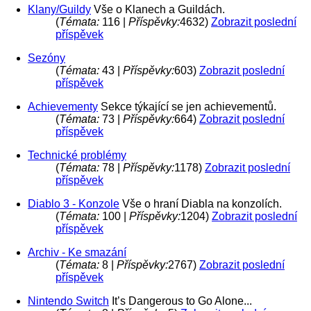
Klany/Guildy
Vše o Klanech a Guildách.
(
Témata:
116 |
Příspěvky:
4632)
Zobrazit poslední
příspěvek
Sezóny
(
Témata:
43 |
Příspěvky:
603)
Zobrazit poslední
příspěvek
Achievementy
Sekce týkající se jen achievementů.
(
Témata:
73 |
Příspěvky:
664)
Zobrazit poslední
příspěvek
Technické problémy
(
Témata:
78 |
Příspěvky:
1178)
Zobrazit poslední
příspěvek
Diablo 3 - Konzole
Vše o hraní Diabla na konzolích.
(
Témata:
100 |
Příspěvky:
1204)
Zobrazit poslední
příspěvek
Archiv - Ke smazání
(
Témata:
8 |
Příspěvky:
2767)
Zobrazit poslední
příspěvek
Nintendo Switch
It’s Dangerous to Go Alone...