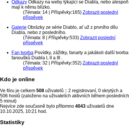
Odkazy
Odkazy na weby týkající se Diabla, nebo alespoň
mají k němu blízko.
(
Témata:
14 |
Příspěvky:
165)
Zobrazit poslední
příspěvek
Galerie
Obrázky ze série Diablo, ať už z prvního dílu
Diabla, nebo z posledního.
(
Témata:
8 |
Příspěvky:
533)
Zobrazit poslední
příspěvek
Fan tvorba
Povídky, zážitky, fanarty a jakákoli další tvorba
fanoušků Diabla I, II a III .
(
Témata:
32 |
Příspěvky:
352)
Zobrazit poslední
příspěvek
Kdo je online
Ve fóru je celkem
508
uživatelů :: 2 registrovaní, 0 skrytých a
506 hostů (založeno na uživatelích aktivních během posledních
5 minut)
Nejvíce zde současně bylo přítomno
4043
uživatelů dne
10.10.2025, 10:21 hod.
Statistiky