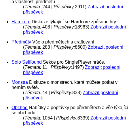
a vlastností předmětů
(
Témata:
244 |
Příspěvky:
2911)
Zobrazit poslední
příspěvek
Hardcore
Diskuze týkající se Hardcore způsobu hry.
(
Témata:
408 |
Příspěvky:
18963)
Zobrazit poslední
příspěvek
Předměty
Vše o předmětech a craftování
(
Témata:
283 |
Příspěvky:
8600)
Zobrazit poslední
příspěvek
Solo Selffound
Sekce pro SinglePlayer hráče.
(
Témata:
11 |
Příspěvky:
1497)
Zobrazit poslední
příspěvek
Monstra
Diskuze o monstrech, která můžete potkat v
herním světě.
(
Témata:
44 |
Příspěvky:
838)
Zobrazit poslední
příspěvek
Obchod
Nabídky a poptávky po předmětech a vše týkající
se obchodu.
(
Témata:
1054 |
Příspěvky:
8339)
Zobrazit poslední
příspěvek