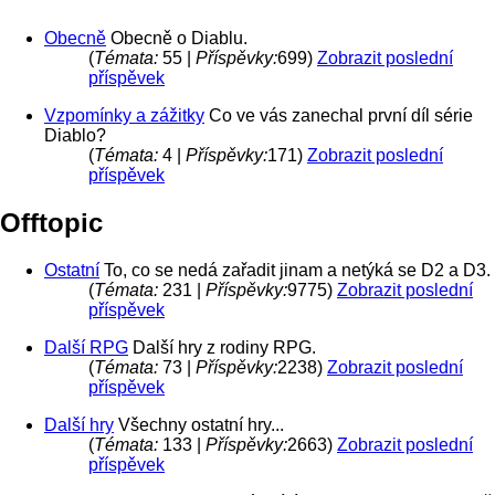
Obecně
Obecně o Diablu.
(
Témata:
55 |
Příspěvky:
699)
Zobrazit poslední
příspěvek
Vzpomínky a zážitky
Co ve vás zanechal první díl série
Diablo?
(
Témata:
4 |
Příspěvky:
171)
Zobrazit poslední
příspěvek
Offtopic
Ostatní
To, co se nedá zařadit jinam a netýká se D2 a D3.
(
Témata:
231 |
Příspěvky:
9775)
Zobrazit poslední
příspěvek
Další RPG
Další hry z rodiny RPG.
(
Témata:
73 |
Příspěvky:
2238)
Zobrazit poslední
příspěvek
Další hry
Všechny ostatní hry...
(
Témata:
133 |
Příspěvky:
2663)
Zobrazit poslední
příspěvek