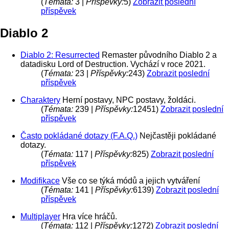
(
Témata:
3 |
Příspěvky:
5)
Zobrazit poslední
příspěvek
Diablo 2
Diablo 2: Resurrected
Remaster původního Diablo 2 a
datadisku Lord of Destruction. Vychází v roce 2021.
(
Témata:
23 |
Příspěvky:
243)
Zobrazit poslední
příspěvek
Charaktery
Herní postavy, NPC postavy, žoldáci.
(
Témata:
239 |
Příspěvky:
12451)
Zobrazit poslední
příspěvek
Často pokládané dotazy (F.A.Q.)
Nejčastěji pokládané
dotazy.
(
Témata:
117 |
Příspěvky:
825)
Zobrazit poslední
příspěvek
Modifikace
Vše co se týká módů a jejich vytváření
(
Témata:
141 |
Příspěvky:
6139)
Zobrazit poslední
příspěvek
Multiplayer
Hra více hráčů.
(
Témata:
112 |
Příspěvky:
1272)
Zobrazit poslední