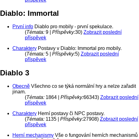
Diablo: Immortal
První info
Diablo pro mobily - první spekulace.
(
Témata:
9 |
Příspěvky:
30)
Zobrazit poslední
příspěvek
Charaktery
Postavy v Diablo: Immortal pro mobily.
(
Témata:
5 |
Příspěvky:
5)
Zobrazit poslední
příspěvek
Diablo 3
Obecně
Všechno co se týká normální hry a nelze zařadit
jinam.
(
Témata:
1864 |
Příspěvky:
66343)
Zobrazit poslední
příspěvek
Charaktery
Herní postavy či NPC postavy.
(
Témata:
1135 |
Příspěvky:
27908)
Zobrazit poslední
příspěvek
Herní mechanismy
Vše o fungování herních mechanismů