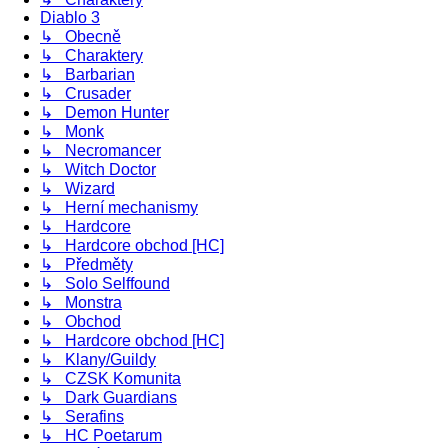
Diablo 3
↳ Obecně
↳ Charaktery
↳ Barbarian
↳ Crusader
↳ Demon Hunter
↳ Monk
↳ Necromancer
↳ Witch Doctor
↳ Wizard
↳ Herní mechanismy
↳ Hardcore
↳ Hardcore obchod [HC]
↳ Předměty
↳ Solo Selffound
↳ Monstra
↳ Obchod
↳ Hardcore obchod [HC]
↳ Klany/Guildy
↳ CZSK Komunita
↳ Dark Guardians
↳ Serafins
↳ HC Poetarum