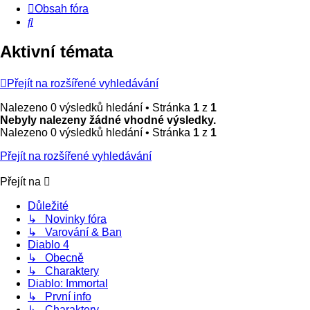
Obsah fóra
Hledat
Aktivní témata
Přejít na rozšířené vyhledávání
Nalezeno 0 výsledků hledání • Stránka
1
z
1
Nebyly nalezeny žádné vhodné výsledky.
Nalezeno 0 výsledků hledání • Stránka
1
z
1
Přejít na rozšířené vyhledávání
Přejít na
Důležité
↳ Novinky fóra
↳ Varování & Ban
Diablo 4
↳ Obecně
↳ Charaktery
Diablo: Immortal
↳ První info
↳ Charaktery