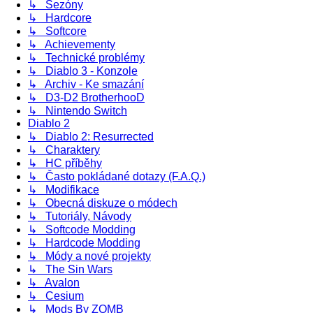
↳ Sezóny
↳ Hardcore
↳ Softcore
↳ Achievementy
↳ Technické problémy
↳ Diablo 3 - Konzole
↳ Archiv - Ke smazání
↳ D3-D2 BrotherhooD
↳ Nintendo Switch
Diablo 2
↳ Diablo 2: Resurrected
↳ Charaktery
↳ HC příběhy
↳ Často pokládané dotazy (F.A.Q.)
↳ Modifikace
↳ Obecná diskuze o módech
↳ Tutoriály, Návody
↳ Softcode Modding
↳ Hardcode Modding
↳ Módy a nové projekty
↳ The Sin Wars
↳ Avalon
↳ Cesium
↳ Mods By ZOMB