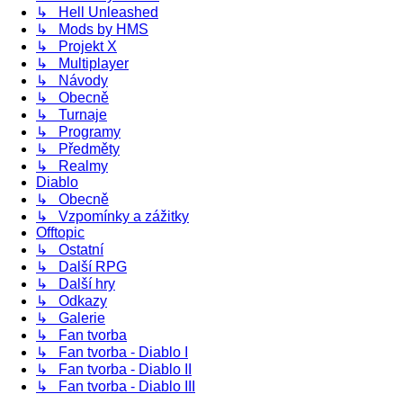
↳ Hell Unleashed
↳ Mods by HMS
↳ Projekt X
↳ Multiplayer
↳ Návody
↳ Obecně
↳ Turnaje
↳ Programy
↳ Předměty
↳ Realmy
Diablo
↳ Obecně
↳ Vzpomínky a zážitky
Offtopic
↳ Ostatní
↳ Další RPG
↳ Další hry
↳ Odkazy
↳ Galerie
↳ Fan tvorba
↳ Fan tvorba - Diablo I
↳ Fan tvorba - Diablo II
↳ Fan tvorba - Diablo III