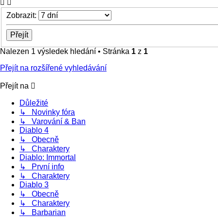
Zobrazit:
Nalezen 1 výsledek hledání • Stránka
1
z
1
Přejít na rozšířené vyhledávání
Přejít na
Důležité
↳ Novinky fóra
↳ Varování & Ban
Diablo 4
↳ Obecně
↳ Charaktery
Diablo: Immortal
↳ První info
↳ Charaktery
Diablo 3
↳ Obecně
↳ Charaktery
↳ Barbarian