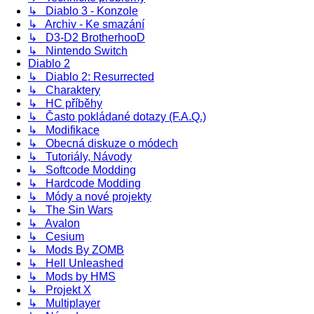
↳ Diablo 3 - Konzole
↳ Archiv - Ke smazání
↳ D3-D2 BrotherhooD
↳ Nintendo Switch
Diablo 2
↳ Diablo 2: Resurrected
↳ Charaktery
↳ HC příběhy
↳ Často pokládané dotazy (F.A.Q.)
↳ Modifikace
↳ Obecná diskuze o módech
↳ Tutoriály, Návody
↳ Softcode Modding
↳ Hardcode Modding
↳ Módy a nové projekty
↳ The Sin Wars
↳ Avalon
↳ Cesium
↳ Mods By ZOMB
↳ Hell Unleashed
↳ Mods by HMS
↳ Projekt X
↳ Multiplayer