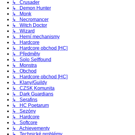
↳ Crusader
↳ Demon Hunter
↳ Monk
↳ Necromancer
↳ Witch Doctor
↳ Wizard
↳ Herní mechanismy
↳ Hardcore
↳ Hardcore obchod [HC]
↳ Předměty
↳ Solo Selffound
↳ Monstra
↳ Obchod
↳ Hardcore obchod [HC]
↳ Klany/Guildy
↳ CZSK Komunita
↳ Dark Guardians
↳ Serafins
↳ HC Poetarum
↳ Sezóny
↳ Hardcore
↳ Softcore
↳ Achievementy
↳ Technické problémy