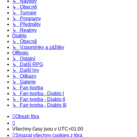
↳ Návody
↳ Obecně
↳ Turnaje
↳ Programy
↳ Předměty
↳ Realmy
Diablo
↳ Obecně
↳ Vzpomínky a zážitky
Offtopic
↳ Ostatní
↳ Další RPG
↳ Další hry
↳ Odkazy
↳ Galerie
↳ Fan tvorba
↳ Fan tvorba - Diablo I
↳ Fan tvorba - Diablo II
↳ Fan tvorba - Diablo III
Obsah fóra
Všechny časy jsou v
UTC+01:00
Smazat všechny cookies z fóra