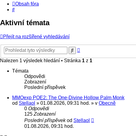
Obsah fóra
Hledat
Aktivní témata
Přejít na rozšířené vyhledávání
Pokročilé
Hledat
hledání
Nalezen 1 výsledek hledání • Stránka
1
z
1
Témata
Odpovědi
Zobrazení
Poslední příspěvek
MMOexp POE2: The One-Divine Hollow Palm Monk
od
Stellaol
» 01.08.2026, 09:31 hod. » v
Obecně
0
Odpovědi
125
Zobrazení
Poslední příspěvek
od
Stellaol
01.08.2026, 09:31 hod.