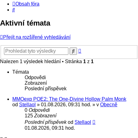
Obsah fóra
Hledat
Aktivní témata
Přejít na rozšířené vyhledávání
Pokročilé
Hledat
hledání
Nalezen 1 výsledek hledání • Stránka
1
z
1
Témata
Odpovědi
Zobrazení
Poslední příspěvek
MMOexp POE2: The One-Divine Hollow Palm Monk
od
Stellaol
» 01.08.2026, 09:31 hod. » v
Obecně
0
Odpovědi
125
Zobrazení
Poslední příspěvek
od
Stellaol
01.08.2026, 09:31 hod.