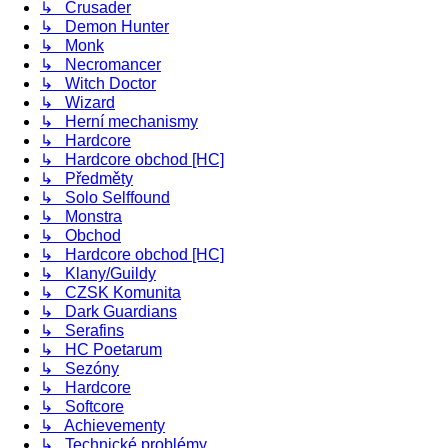
↳ Crusader
↳ Demon Hunter
↳ Monk
↳ Necromancer
↳ Witch Doctor
↳ Wizard
↳ Herní mechanismy
↳ Hardcore
↳ Hardcore obchod [HC]
↳ Předměty
↳ Solo Selffound
↳ Monstra
↳ Obchod
↳ Hardcore obchod [HC]
↳ Klany/Guildy
↳ CZSK Komunita
↳ Dark Guardians
↳ Serafins
↳ HC Poetarum
↳ Sezóny
↳ Hardcore
↳ Softcore
↳ Achievementy
↳ Technické problémy