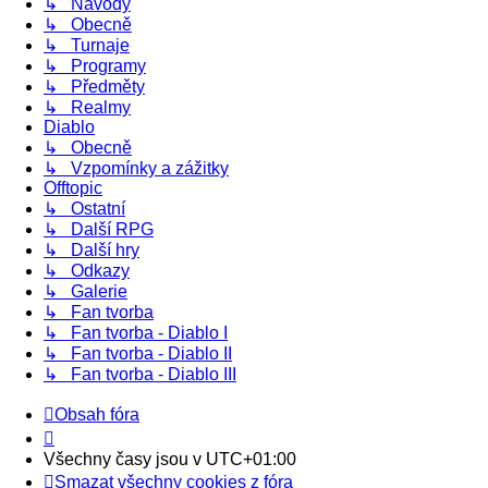
↳ Návody
↳ Obecně
↳ Turnaje
↳ Programy
↳ Předměty
↳ Realmy
Diablo
↳ Obecně
↳ Vzpomínky a zážitky
Offtopic
↳ Ostatní
↳ Další RPG
↳ Další hry
↳ Odkazy
↳ Galerie
↳ Fan tvorba
↳ Fan tvorba - Diablo I
↳ Fan tvorba - Diablo II
↳ Fan tvorba - Diablo III
Obsah fóra
Všechny časy jsou v
UTC+01:00
Smazat všechny cookies z fóra