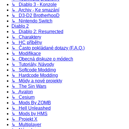
↳ Diablo 3 - Konzole
↳ Archiv - Ke smazání
↳ D3-D2 BrotherhooD
↳ Nintendo Switch
Diablo 2
↳ Diablo 2: Resurrected
↳ Charaktery
↳ HC příběhy
↳ Často pokládané dotazy (F.A.Q.)
↳ Modifikace
↳ Obecná diskuze o módech
↳ Tutoriály, Návody
↳ Softcode Modding
↳ Hardcode Modding
↳ Módy a nové projekty
↳ The Sin Wars
↳ Avalon
↳ Cesium
↳ Mods By ZOMB
↳ Hell Unleashed
↳ Mods by HMS
↳ Projekt X
↳ Multiplayer