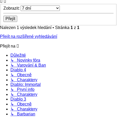
Zobrazit:
Nalezen 1 výsledek hledání • Stránka
1
z
1
Přejít na rozšířené vyhledávání
Přejít na
Důležité
↳ Novinky fóra
↳ Varování & Ban
Diablo 4
↳ Obecně
↳ Charaktery
Diablo: Immortal
↳ První info
↳ Charaktery
Diablo 3
↳ Obecně
↳ Charaktery
↳ Barbarian