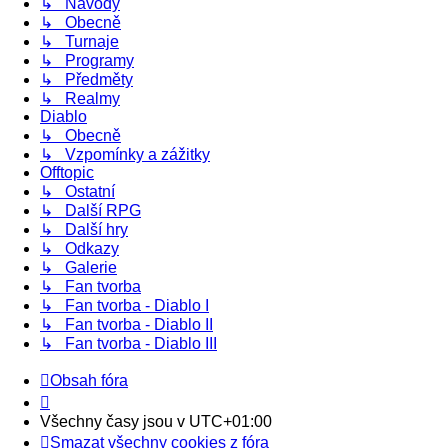
↳ Návody
↳ Obecně
↳ Turnaje
↳ Programy
↳ Předměty
↳ Realmy
Diablo
↳ Obecně
↳ Vzpomínky a zážitky
Offtopic
↳ Ostatní
↳ Další RPG
↳ Další hry
↳ Odkazy
↳ Galerie
↳ Fan tvorba
↳ Fan tvorba - Diablo I
↳ Fan tvorba - Diablo II
↳ Fan tvorba - Diablo III
Obsah fóra
Všechny časy jsou v
UTC+01:00
Smazat všechny cookies z fóra