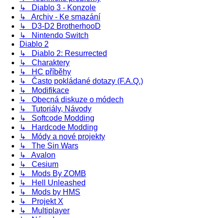
↳ Diablo 3 - Konzole
↳ Archiv - Ke smazání
↳ D3-D2 BrotherhooD
↳ Nintendo Switch
Diablo 2
↳ Diablo 2: Resurrected
↳ Charaktery
↳ HC příběhy
↳ Často pokládané dotazy (F.A.Q.)
↳ Modifikace
↳ Obecná diskuze o módech
↳ Tutoriály, Návody
↳ Softcode Modding
↳ Hardcode Modding
↳ Módy a nové projekty
↳ The Sin Wars
↳ Avalon
↳ Cesium
↳ Mods By ZOMB
↳ Hell Unleashed
↳ Mods by HMS
↳ Projekt X
↳ Multiplayer