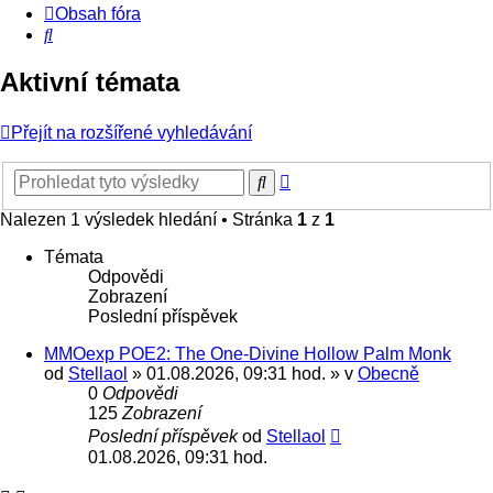
Obsah fóra
Hledat
Aktivní témata
Přejít na rozšířené vyhledávání
Pokročilé
Hledat
hledání
Nalezen 1 výsledek hledání • Stránka
1
z
1
Témata
Odpovědi
Zobrazení
Poslední příspěvek
MMOexp POE2: The One-Divine Hollow Palm Monk
od
Stellaol
» 01.08.2026, 09:31 hod. » v
Obecně
0
Odpovědi
125
Zobrazení
Poslední příspěvek
od
Stellaol
01.08.2026, 09:31 hod.