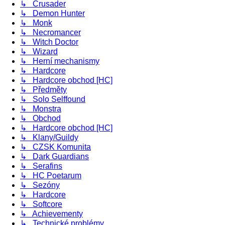
↳ Crusader
↳ Demon Hunter
↳ Monk
↳ Necromancer
↳ Witch Doctor
↳ Wizard
↳ Herní mechanismy
↳ Hardcore
↳ Hardcore obchod [HC]
↳ Předměty
↳ Solo Selffound
↳ Monstra
↳ Obchod
↳ Hardcore obchod [HC]
↳ Klany/Guildy
↳ CZSK Komunita
↳ Dark Guardians
↳ Serafins
↳ HC Poetarum
↳ Sezóny
↳ Hardcore
↳ Softcore
↳ Achievementy
↳ Technické problémy