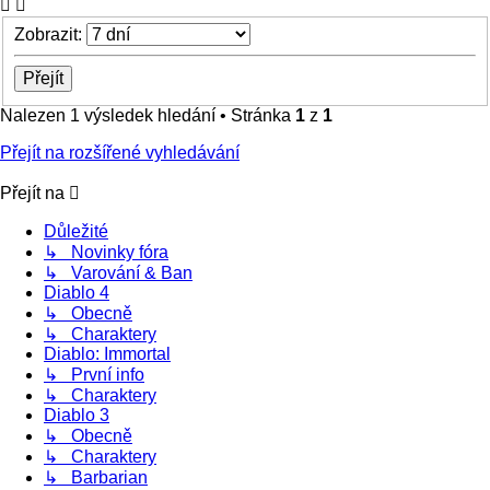
Zobrazit:
Nalezen 1 výsledek hledání • Stránka
1
z
1
Přejít na rozšířené vyhledávání
Přejít na
Důležité
↳ Novinky fóra
↳ Varování & Ban
Diablo 4
↳ Obecně
↳ Charaktery
Diablo: Immortal
↳ První info
↳ Charaktery
Diablo 3
↳ Obecně
↳ Charaktery
↳ Barbarian