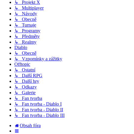
↳ Projekt X
↳ Multiplayer
↳ Návody
↳ Obecně
↳ Turnaje
↳ Programy
↳ Předměty
↳ Realmy
Diablo
↳ Obecně
↳ Vzpomínky a zážitky
Offtopic
↳ Ostatní
↳ Další RPG
↳ Další hry
↳ Odkazy
↳ Galerie
↳ Fan tvorba
↳ Fan tvorba - Diablo I
↳ Fan tvorba - Diablo II
↳ Fan tvorba - Diablo III
Obsah fóra