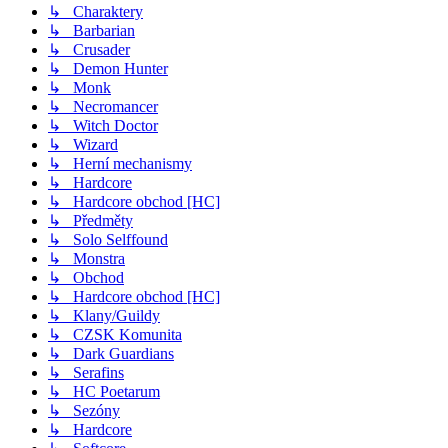
↳ Charaktery
↳ Barbarian
↳ Crusader
↳ Demon Hunter
↳ Monk
↳ Necromancer
↳ Witch Doctor
↳ Wizard
↳ Herní mechanismy
↳ Hardcore
↳ Hardcore obchod [HC]
↳ Předměty
↳ Solo Selffound
↳ Monstra
↳ Obchod
↳ Hardcore obchod [HC]
↳ Klany/Guildy
↳ CZSK Komunita
↳ Dark Guardians
↳ Serafins
↳ HC Poetarum
↳ Sezóny
↳ Hardcore