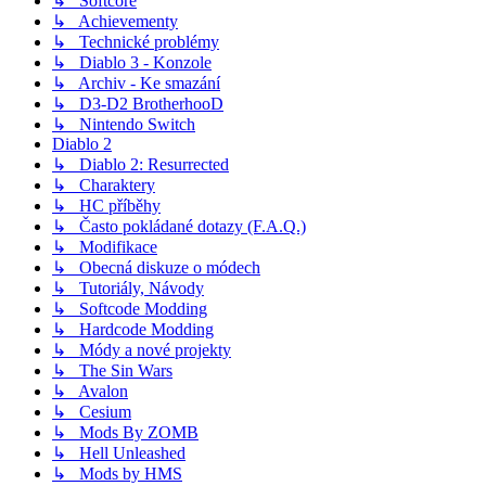
↳ Softcore
↳ Achievementy
↳ Technické problémy
↳ Diablo 3 - Konzole
↳ Archiv - Ke smazání
↳ D3-D2 BrotherhooD
↳ Nintendo Switch
Diablo 2
↳ Diablo 2: Resurrected
↳ Charaktery
↳ HC příběhy
↳ Často pokládané dotazy (F.A.Q.)
↳ Modifikace
↳ Obecná diskuze o módech
↳ Tutoriály, Návody
↳ Softcode Modding
↳ Hardcode Modding
↳ Módy a nové projekty
↳ The Sin Wars
↳ Avalon
↳ Cesium
↳ Mods By ZOMB
↳ Hell Unleashed
↳ Mods by HMS