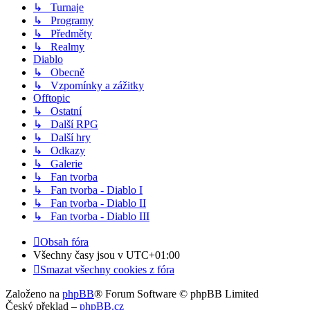
↳ Turnaje
↳ Programy
↳ Předměty
↳ Realmy
Diablo
↳ Obecně
↳ Vzpomínky a zážitky
Offtopic
↳ Ostatní
↳ Další RPG
↳ Další hry
↳ Odkazy
↳ Galerie
↳ Fan tvorba
↳ Fan tvorba - Diablo I
↳ Fan tvorba - Diablo II
↳ Fan tvorba - Diablo III
Obsah fóra
Všechny časy jsou v
UTC+01:00
Smazat všechny cookies z fóra
Založeno na
phpBB
® Forum Software © phpBB Limited
Český překlad –
phpBB.cz