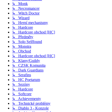
↳ Monk
↳ Necromancer
↳ Witch Doctor
↳ Wizard
↳ Herní mechanismy
↳ Hardcore
↳ Hardcore obchod [HC]
↳ Předměty
↳ Solo Selffound
↳ Monstra
↳ Obchod
↳ Hardcore obchod [HC]
↳ Klany/Guildy
↳ CZSK Komunita
↳ Dark Guardians
↳ Serafins
↳ HC Poetarum
↳ Sezóny
↳ Hardcore
↳ Softcore
↳ Achievementy
↳ Technické problémy
↳ Diablo 3 - Konzole