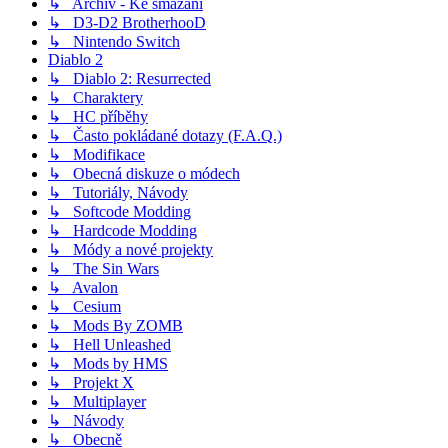
↳ Archiv - Ke smazání
↳ D3-D2 BrotherhooD
↳ Nintendo Switch
Diablo 2
↳ Diablo 2: Resurrected
↳ Charaktery
↳ HC příběhy
↳ Často pokládané dotazy (F.A.Q.)
↳ Modifikace
↳ Obecná diskuze o módech
↳ Tutoriály, Návody
↳ Softcode Modding
↳ Hardcode Modding
↳ Módy a nové projekty
↳ The Sin Wars
↳ Avalon
↳ Cesium
↳ Mods By ZOMB
↳ Hell Unleashed
↳ Mods by HMS
↳ Projekt X
↳ Multiplayer
↳ Návody
↳ Obecně