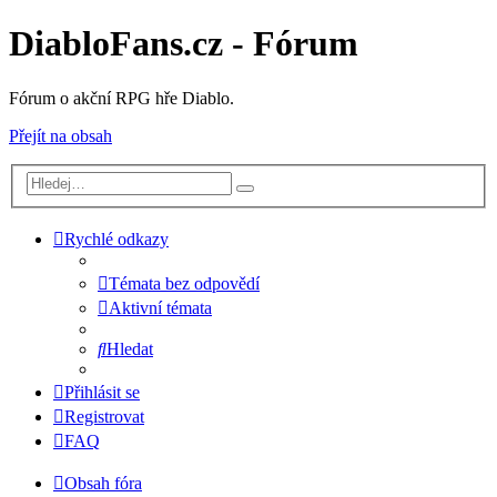
DiabloFans.cz - Fórum
Fórum o akční RPG hře Diablo.
Přejít na obsah
Rychlé odkazy
Témata bez odpovědí
Aktivní témata
Hledat
Přihlásit se
Registrovat
FAQ
Obsah fóra