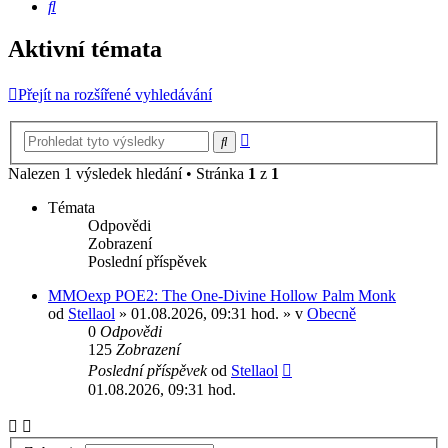
Hledat
Aktivní témata
Přejít na rozšířené vyhledávání
Pokročilé
Hledat
hledání
Nalezen 1 výsledek hledání • Stránka
1
z
1
Témata
Odpovědi
Zobrazení
Poslední příspěvek
MMOexp POE2: The One-Divine Hollow Palm Monk
od
Stellaol
» 01.08.2026, 09:31 hod. » v
Obecně
0
Odpovědi
125
Zobrazení
Poslední příspěvek
od
Stellaol
01.08.2026, 09:31 hod.