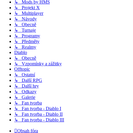
↳ Mods by HMS
↳ Projekt X
↳ Multiplayer
↳ Návody
↳ Obecně
↳ Turnaje
↳ Programy
↳ Předměty
↳ Realmy
Diablo
↳ Obecně
↳ Vzpomínky a zážitky
Offtopic
↳ Ostatní
↳ Další RPG
↳ Další hry
↳ Odkazy
↳ Galerie
↳ Fan tvorba
↳ Fan tvorba - Diablo I
↳ Fan tvorba - Diablo II
↳ Fan tvorba - Diablo III
Obsah fóra