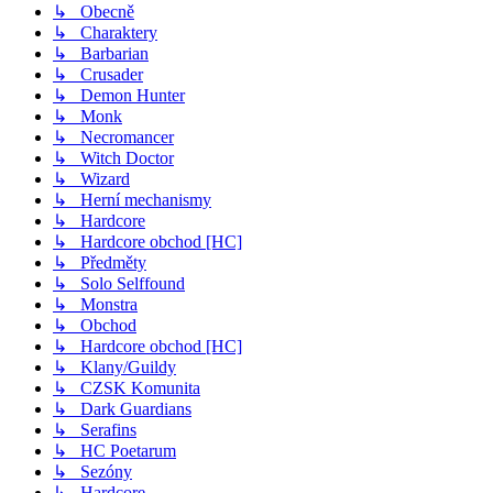
↳ Obecně
↳ Charaktery
↳ Barbarian
↳ Crusader
↳ Demon Hunter
↳ Monk
↳ Necromancer
↳ Witch Doctor
↳ Wizard
↳ Herní mechanismy
↳ Hardcore
↳ Hardcore obchod [HC]
↳ Předměty
↳ Solo Selffound
↳ Monstra
↳ Obchod
↳ Hardcore obchod [HC]
↳ Klany/Guildy
↳ CZSK Komunita
↳ Dark Guardians
↳ Serafins
↳ HC Poetarum
↳ Sezóny
↳ Hardcore