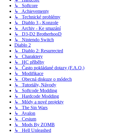
↳ Softcore
↳ Achievementy
↳ Technické problémy
↳ Diablo 3 - Konzole
↳ Archiv - Ke smazání
↳ D3-D2 BrotherhooD
↳ Nintendo Switch
Diablo 2
↳ Diablo 2: Resurrected
↳ Charaktery
↳ HC příběhy
↳ Často pokládané dotazy (F.A.Q.)
↳ Modifikace
↳ Obecná diskuze o módech
↳ Tutoriály, Návody
↳ Softcode Modding
↳ Hardcode Modding
↳ Módy a nové projekty
↳ The Sin Wars
↳ Avalon
↳ Cesium
↳ Mods By ZOMB
↳ Hell Unleashed