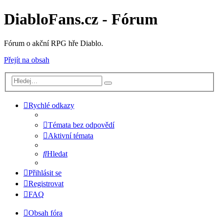
DiabloFans.cz - Fórum
Fórum o akční RPG hře Diablo.
Přejít na obsah
Rychlé odkazy
Témata bez odpovědí
Aktivní témata
Hledat
Přihlásit se
Registrovat
FAQ
Obsah fóra