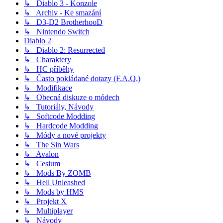
↳ Diablo 3 - Konzole
↳ Archiv - Ke smazání
↳ D3-D2 BrotherhooD
↳ Nintendo Switch
Diablo 2
↳ Diablo 2: Resurrected
↳ Charaktery
↳ HC příběhy
↳ Často pokládané dotazy (F.A.Q.)
↳ Modifikace
↳ Obecná diskuze o módech
↳ Tutoriály, Návody
↳ Softcode Modding
↳ Hardcode Modding
↳ Módy a nové projekty
↳ The Sin Wars
↳ Avalon
↳ Cesium
↳ Mods By ZOMB
↳ Hell Unleashed
↳ Mods by HMS
↳ Projekt X
↳ Multiplayer
↳ Návody