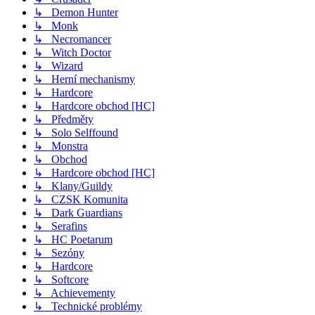
↳ Demon Hunter
↳ Monk
↳ Necromancer
↳ Witch Doctor
↳ Wizard
↳ Herní mechanismy
↳ Hardcore
↳ Hardcore obchod [HC]
↳ Předměty
↳ Solo Selffound
↳ Monstra
↳ Obchod
↳ Hardcore obchod [HC]
↳ Klany/Guildy
↳ CZSK Komunita
↳ Dark Guardians
↳ Serafins
↳ HC Poetarum
↳ Sezóny
↳ Hardcore
↳ Softcore
↳ Achievementy
↳ Technické problémy