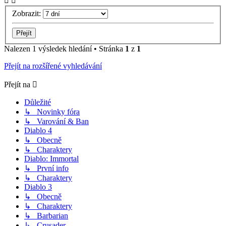
Zobrazit:
Nalezen 1 výsledek hledání • Stránka
1
z
1
Přejít na rozšířené vyhledávání
Přejít na
Důležité
↳ Novinky fóra
↳ Varování & Ban
Diablo 4
↳ Obecně
↳ Charaktery
Diablo: Immortal
↳ První info
↳ Charaktery
Diablo 3
↳ Obecně
↳ Charaktery
↳ Barbarian
↳ Crusader