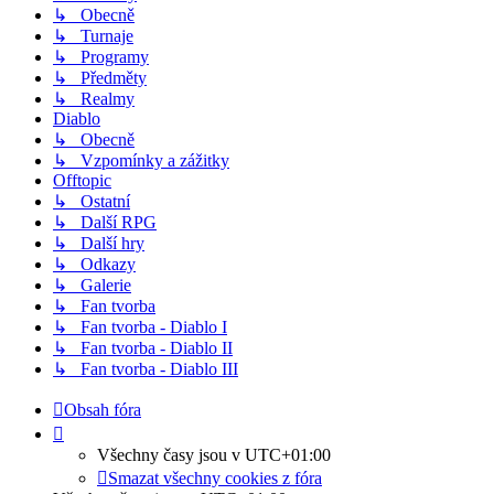
↳ Obecně
↳ Turnaje
↳ Programy
↳ Předměty
↳ Realmy
Diablo
↳ Obecně
↳ Vzpomínky a zážitky
Offtopic
↳ Ostatní
↳ Další RPG
↳ Další hry
↳ Odkazy
↳ Galerie
↳ Fan tvorba
↳ Fan tvorba - Diablo I
↳ Fan tvorba - Diablo II
↳ Fan tvorba - Diablo III
Obsah fóra
Všechny časy jsou v
UTC+01:00
Smazat všechny cookies z fóra