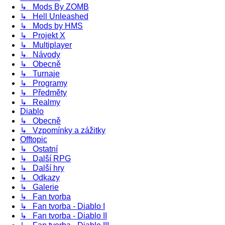
↳ Mods By ZOMB
↳ Hell Unleashed
↳ Mods by HMS
↳ Projekt X
↳ Multiplayer
↳ Návody
↳ Obecně
↳ Turnaje
↳ Programy
↳ Předměty
↳ Realmy
Diablo
↳ Obecně
↳ Vzpomínky a zážitky
Offtopic
↳ Ostatní
↳ Další RPG
↳ Další hry
↳ Odkazy
↳ Galerie
↳ Fan tvorba
↳ Fan tvorba - Diablo I
↳ Fan tvorba - Diablo II