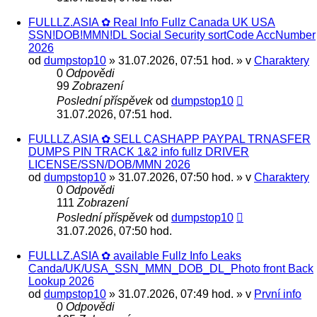
FULLLZ.ASIA ✿ Real Info Fullz Canada UK USA
SSN!DOB!MMN!DL Social Security sortCode AccNumber
2026
od
dumpstop10
» 31.07.2026, 07:51 hod. » v
Charaktery
0
Odpovědi
99
Zobrazení
Poslední příspěvek
od
dumpstop10
31.07.2026, 07:51 hod.
FULLLZ.ASIA ✿ SELL CASHAPP PAYPAL TRNASFER
DUMPS PIN TRACK 1&2 info fullz DRIVER
LICENSE/SSN/DOB/MMN 2026
od
dumpstop10
» 31.07.2026, 07:50 hod. » v
Charaktery
0
Odpovědi
111
Zobrazení
Poslední příspěvek
od
dumpstop10
31.07.2026, 07:50 hod.
FULLLZ.ASIA ✿ available Fullz Info Leaks
Canda/UK/USA_SSN_MMN_DOB_DL_Photo front Back
Lookup 2026
od
dumpstop10
» 31.07.2026, 07:49 hod. » v
První info
0
Odpovědi