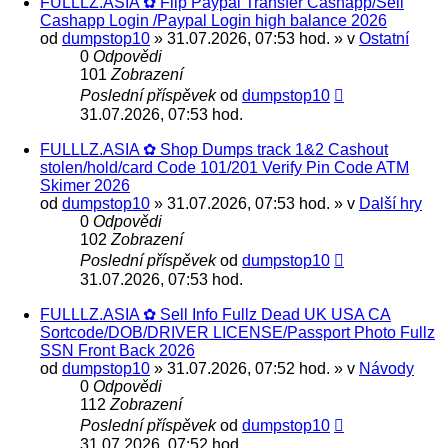
FULLLZ.ASIA ✿ Flip Paypal Transfer Cashapp/Sell
Cashapp Login /Paypal Login high balance 2026
od
dumpstop10
» 31.07.2026, 07:53 hod. » v
Ostatní
0
Odpovědi
101
Zobrazení
Poslední příspěvek
od
dumpstop10
31.07.2026, 07:53 hod.
FULLLZ.ASIA ✿ Shop Dumps track 1&2 Cashout
stolen/hold/card Code 101/201 Verify Pin Code ATM
Skimer 2026
od
dumpstop10
» 31.07.2026, 07:53 hod. » v
Další hry
0
Odpovědi
102
Zobrazení
Poslední příspěvek
od
dumpstop10
31.07.2026, 07:53 hod.
FULLLZ.ASIA ✿ Sell Info Fullz Dead UK USA CA
Sortcode/DOB/DRIVER LICENSE/Passport Photo Fullz
SSN Front Back 2026
od
dumpstop10
» 31.07.2026, 07:52 hod. » v
Návody
0
Odpovědi
112
Zobrazení
Poslední příspěvek
od
dumpstop10
31.07.2026, 07:52 hod.