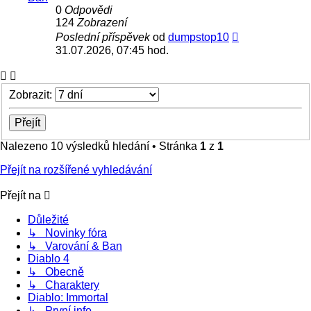
0
Odpovědi
124
Zobrazení
Poslední příspěvek
od
dumpstop10
31.07.2026, 07:45 hod.
Zobrazit:
Nalezeno 10 výsledků hledání • Stránka
1
z
1
Přejít na rozšířené vyhledávání
Přejít na
Důležité
↳ Novinky fóra
↳ Varování & Ban
Diablo 4
↳ Obecně
↳ Charaktery
Diablo: Immortal
↳ První info