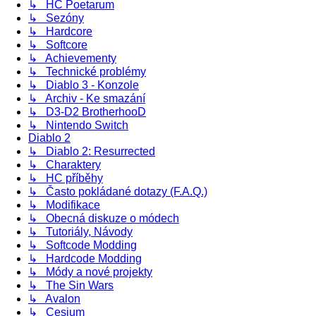
↳ HC Poetarum
↳ Sezóny
↳ Hardcore
↳ Softcore
↳ Achievementy
↳ Technické problémy
↳ Diablo 3 - Konzole
↳ Archiv - Ke smazání
↳ D3-D2 BrotherhooD
↳ Nintendo Switch
Diablo 2
↳ Diablo 2: Resurrected
↳ Charaktery
↳ HC příběhy
↳ Často pokládané dotazy (F.A.Q.)
↳ Modifikace
↳ Obecná diskuze o módech
↳ Tutoriály, Návody
↳ Softcode Modding
↳ Hardcode Modding
↳ Módy a nové projekty
↳ The Sin Wars
↳ Avalon
↳ Cesium