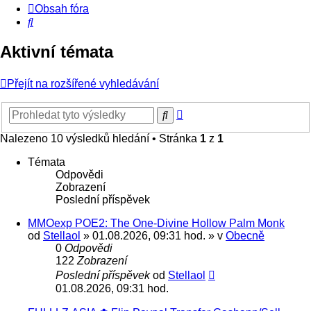
Obsah fóra
Hledat
Aktivní témata
Přejít na rozšířené vyhledávání
Pokročilé
Hledat
hledání
Nalezeno 10 výsledků hledání • Stránka
1
z
1
Témata
Odpovědi
Zobrazení
Poslední příspěvek
MMOexp POE2: The One-Divine Hollow Palm Monk
od
Stellaol
» 01.08.2026, 09:31 hod. » v
Obecně
0
Odpovědi
122
Zobrazení
Poslední příspěvek
od
Stellaol
01.08.2026, 09:31 hod.