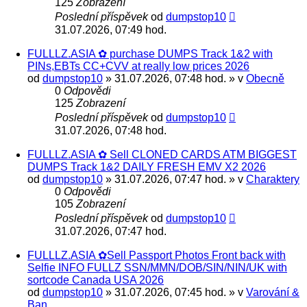
125
Zobrazení
Poslední příspěvek
od
dumpstop10
31.07.2026, 07:49 hod.
FULLLZ.ASIA ✿ purchase DUMPS Track 1&2 with
PINs,EBTs CC+CVV at really low prices 2026
od
dumpstop10
» 31.07.2026, 07:48 hod. » v
Obecně
0
Odpovědi
125
Zobrazení
Poslední příspěvek
od
dumpstop10
31.07.2026, 07:48 hod.
FULLLZ.ASIA ✿ Sell CLONED CARDS ATM BIGGEST
DUMPS Track 1&2 DAILY FRESH EMV X2 2026
od
dumpstop10
» 31.07.2026, 07:47 hod. » v
Charaktery
0
Odpovědi
105
Zobrazení
Poslední příspěvek
od
dumpstop10
31.07.2026, 07:47 hod.
FULLLZ.ASIA ✿Sell Passport Photos Front back with
Selfie INFO FULLZ SSN/MMN/DOB/SIN/NIN/UK with
sortcode Canada USA 2026
od
dumpstop10
» 31.07.2026, 07:45 hod. » v
Varování &
Ban