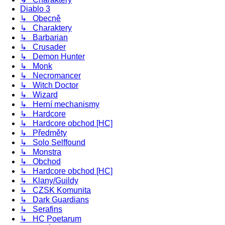
Diablo 3
↳ Obecně
↳ Charaktery
↳ Barbarian
↳ Crusader
↳ Demon Hunter
↳ Monk
↳ Necromancer
↳ Witch Doctor
↳ Wizard
↳ Herní mechanismy
↳ Hardcore
↳ Hardcore obchod [HC]
↳ Předměty
↳ Solo Selffound
↳ Monstra
↳ Obchod
↳ Hardcore obchod [HC]
↳ Klany/Guildy
↳ CZSK Komunita
↳ Dark Guardians
↳ Serafins
↳ HC Poetarum