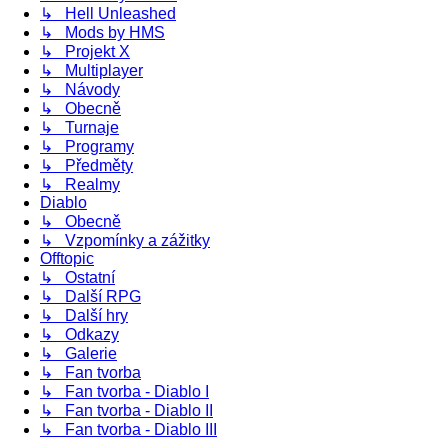
↳ Hell Unleashed
↳ Mods by HMS
↳ Projekt X
↳ Multiplayer
↳ Návody
↳ Obecně
↳ Turnaje
↳ Programy
↳ Předměty
↳ Realmy
Diablo
↳ Obecně
↳ Vzpomínky a zážitky
Offtopic
↳ Ostatní
↳ Další RPG
↳ Další hry
↳ Odkazy
↳ Galerie
↳ Fan tvorba
↳ Fan tvorba - Diablo I
↳ Fan tvorba - Diablo II
↳ Fan tvorba - Diablo III