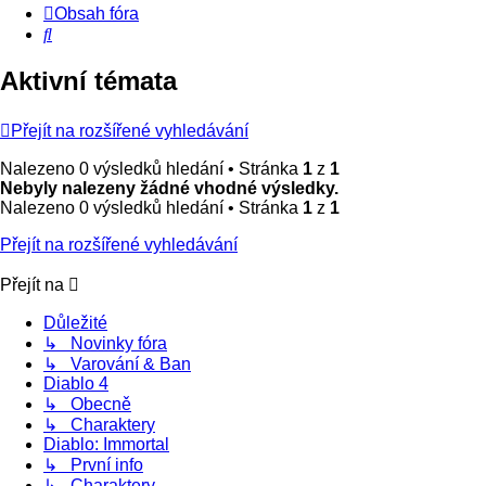
Obsah fóra
Hledat
Aktivní témata
Přejít na rozšířené vyhledávání
Nalezeno 0 výsledků hledání • Stránka
1
z
1
Nebyly nalezeny žádné vhodné výsledky.
Nalezeno 0 výsledků hledání • Stránka
1
z
1
Přejít na rozšířené vyhledávání
Přejít na
Důležité
↳ Novinky fóra
↳ Varování & Ban
Diablo 4
↳ Obecně
↳ Charaktery
Diablo: Immortal
↳ První info
↳ Charaktery