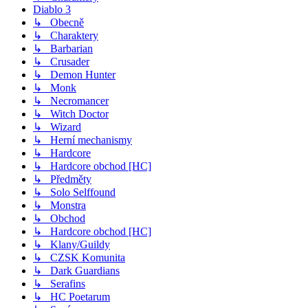
Diablo 3
↳ Obecně
↳ Charaktery
↳ Barbarian
↳ Crusader
↳ Demon Hunter
↳ Monk
↳ Necromancer
↳ Witch Doctor
↳ Wizard
↳ Herní mechanismy
↳ Hardcore
↳ Hardcore obchod [HC]
↳ Předměty
↳ Solo Selffound
↳ Monstra
↳ Obchod
↳ Hardcore obchod [HC]
↳ Klany/Guildy
↳ CZSK Komunita
↳ Dark Guardians
↳ Serafins
↳ HC Poetarum