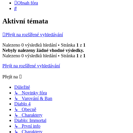
Obsah fóra
Hledat
Aktivní témata
Přejít na rozšířené vyhledávání
Nalezeno 0 výsledků hledání • Stránka
1
z
1
Nebyly nalezeny žádné vhodné výsledky.
Nalezeno 0 výsledků hledání • Stránka
1
z
1
Přejít na rozšířené vyhledávání
Přejít na
Důležité
↳ Novinky fóra
↳ Varování & Ban
Diablo 4
↳ Obecně
↳ Charaktery
Diablo: Immortal
↳ První info
↳ Charaktery