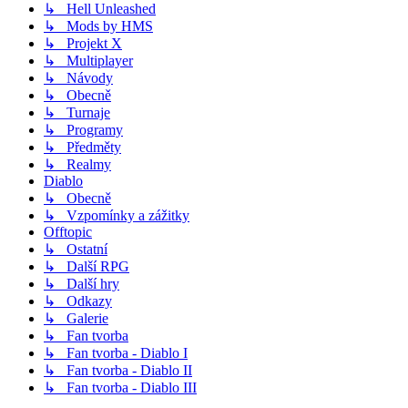
↳ Hell Unleashed
↳ Mods by HMS
↳ Projekt X
↳ Multiplayer
↳ Návody
↳ Obecně
↳ Turnaje
↳ Programy
↳ Předměty
↳ Realmy
Diablo
↳ Obecně
↳ Vzpomínky a zážitky
Offtopic
↳ Ostatní
↳ Další RPG
↳ Další hry
↳ Odkazy
↳ Galerie
↳ Fan tvorba
↳ Fan tvorba - Diablo I
↳ Fan tvorba - Diablo II
↳ Fan tvorba - Diablo III