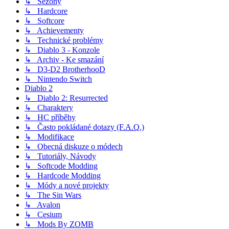
↳ Sezóny
↳ Hardcore
↳ Softcore
↳ Achievementy
↳ Technické problémy
↳ Diablo 3 - Konzole
↳ Archiv - Ke smazání
↳ D3-D2 BrotherhooD
↳ Nintendo Switch
Diablo 2
↳ Diablo 2: Resurrected
↳ Charaktery
↳ HC příběhy
↳ Často pokládané dotazy (F.A.Q.)
↳ Modifikace
↳ Obecná diskuze o módech
↳ Tutoriály, Návody
↳ Softcode Modding
↳ Hardcode Modding
↳ Módy a nové projekty
↳ The Sin Wars
↳ Avalon
↳ Cesium
↳ Mods By ZOMB