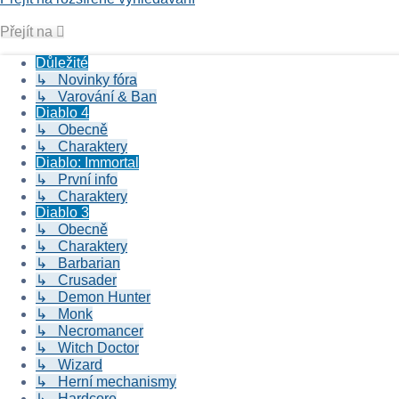
Přejít na
Důležité
↳ Novinky fóra
↳ Varování & Ban
Diablo 4
↳ Obecně
↳ Charaktery
Diablo: Immortal
↳ První info
↳ Charaktery
Diablo 3
↳ Obecně
↳ Charaktery
↳ Barbarian
↳ Crusader
↳ Demon Hunter
↳ Monk
↳ Necromancer
↳ Witch Doctor
↳ Wizard
↳ Herní mechanismy
↳ Hardcore