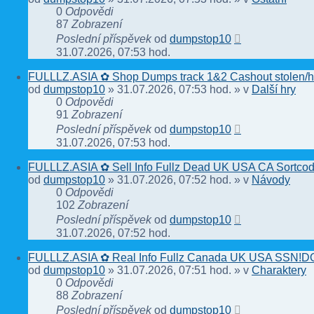
0
Odpovědi
87
Zobrazení
Poslední příspěvek
od
dumpstop10
31.07.2026, 07:53 hod.
FULLLZ.ASIA ✿ Shop Dumps track 1&2 Cashout stolen/ho
od
dumpstop10
» 31.07.2026, 07:53 hod. » v
Další hry
0
Odpovědi
91
Zobrazení
Poslední příspěvek
od
dumpstop10
31.07.2026, 07:53 hod.
FULLLZ.ASIA ✿ Sell Info Fullz Dead UK USA CA Sortc
od
dumpstop10
» 31.07.2026, 07:52 hod. » v
Návody
0
Odpovědi
102
Zobrazení
Poslední příspěvek
od
dumpstop10
31.07.2026, 07:52 hod.
FULLLZ.ASIA ✿ Real Info Fullz Canada UK USA SSN!DO
od
dumpstop10
» 31.07.2026, 07:51 hod. » v
Charaktery
0
Odpovědi
88
Zobrazení
Poslední příspěvek
od
dumpstop10