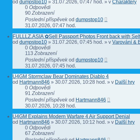
od
dumpstop10
» 31.07.2026, 07:47 hod. » v
Charaktery
0
Odpovědi
90
Zobrazení
Poslední příspěvek
od
dumpstop10
31.07.2026, 07:47 hod.
FULLLZ.ASIA ✿Sell Passport Photos Front back with 
od
dumpstop10
» 31.07.2026, 07:45 hod. » v
Varování & 
0
Odpovědi
113
Zobrazení
Poslední příspěvek
od
dumpstop10
31.07.2026, 07:45 hod.
U4GM Stormclaw Bear Dominates Diablo 4
od
Hartmann846
» 30.07.2026, 10:28 hod. » v
Další hry
0
Odpovědi
91
Zobrazení
Poslední příspěvek
od
Hartmann846
30.07.2026, 10:28 hod.
U4GM Explains Modern Warfare 4 Air Support Denial
od
Hartmann846
» 30.07.2026, 10:12 hod. » v
Další hry
0
Odpovědi
67
Zobrazení
Poslední příspěvek
od
Hartmann846