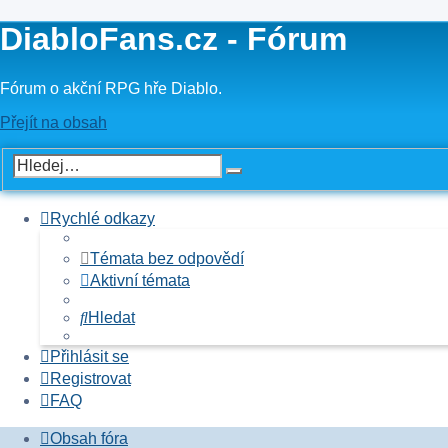
DiabloFans.cz - Fórum
Fórum o akční RPG hře Diablo.
Přejít na obsah
Rychlé odkazy
Témata bez odpovědí
Aktivní témata
Hledat
Přihlásit se
Registrovat
FAQ
Obsah fóra