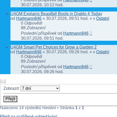
30.07.2026, 10:12 hod.
U4GM Explains Beastfall Boots in Diablo 4 Today
od
Hartmann846
» 30.07.2026, 09:51 hod. » v
Ostatní
0
Odpovědi
88
Zobrazení
Poslední příspěvek
od
Hartmann846
30.07.2026, 09:51 hod.
U4GM Smart Pet Choices for Grow a Garden 2
od
Hartmann846
» 30.07.2026, 09:26 hod. » v
Ostatní
0
Odpovědi
89
Zobrazení
Poslední příspěvek
od
Hartmann846
30.07.2026, 09:26 hod.
Zobrazit:
Nalezeno 14 výsledků hledání • Stránka
1
z
1
Přejít na rozšířené vyhledávání