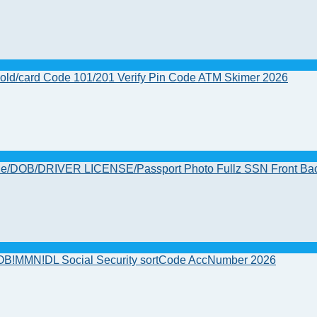
ld/card Code 101/201 Verify Pin Code ATM Skimer 2026
ode/DOB/DRIVER LICENSE/Passport Photo Fullz SSN Front Ba
B!MMN!DL Social Security sortCode AccNumber 2026