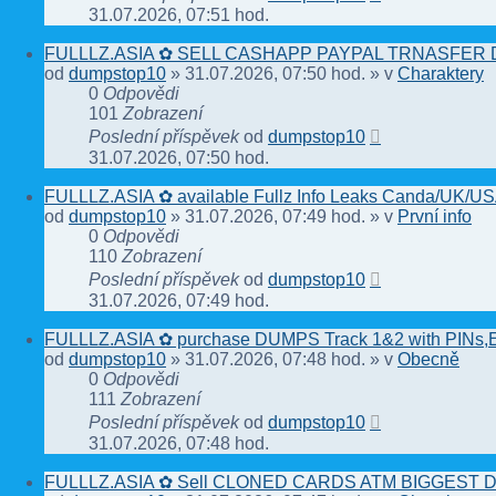
31.07.2026, 07:51 hod.
FULLLZ.ASIA ✿ SELL CASHAPP PAYPAL TRNASFER DU
od
dumpstop10
» 31.07.2026, 07:50 hod. » v
Charaktery
0
Odpovědi
101
Zobrazení
Poslední příspěvek
od
dumpstop10
31.07.2026, 07:50 hod.
FULLLZ.ASIA ✿ available Fullz Info Leaks Canda/UK
od
dumpstop10
» 31.07.2026, 07:49 hod. » v
První info
0
Odpovědi
110
Zobrazení
Poslední příspěvek
od
dumpstop10
31.07.2026, 07:49 hod.
FULLLZ.ASIA ✿ purchase DUMPS Track 1&2 with PINs,EB
od
dumpstop10
» 31.07.2026, 07:48 hod. » v
Obecně
0
Odpovědi
111
Zobrazení
Poslední příspěvek
od
dumpstop10
31.07.2026, 07:48 hod.
FULLLZ.ASIA ✿ Sell CLONED CARDS ATM BIGGEST D