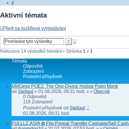
Hledat
Aktivní témata
Přejít na rozšířené vyhledávání
Pokročilé
Hledat
hledání
Nalezeno 14 výsledků hledání • Stránka
1
z
1
Témata
Odpovědi
Zobrazení
Poslední příspěvek
MMOexp POE2: The One-Divine Hollow Palm Monk
od
Stellaol
» 01.08.2026, 09:31 hod. » v
Obecně
0
Odpovědi
118
Zobrazení
Poslední příspěvek
od
Stellaol
01.08.2026, 09:31 hod.
FULLLZ.ASIA ✿ Flip Paypal Transfer Cashapp/Sell Casha
od
dumpstop10
» 31.07.2026, 07:53 hod. » v
Ostatní