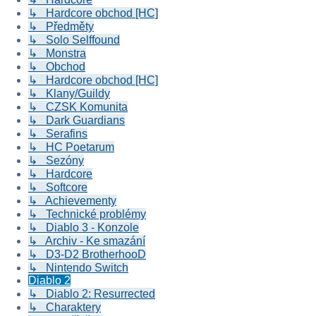
↳ Hardcore obchod [HC]
↳ Předměty
↳ Solo Selffound
↳ Monstra
↳ Obchod
↳ Hardcore obchod [HC]
↳ Klany/Guildy
↳ CZSK Komunita
↳ Dark Guardians
↳ Serafins
↳ HC Poetarum
↳ Sezóny
↳ Hardcore
↳ Softcore
↳ Achievementy
↳ Technické problémy
↳ Diablo 3 - Konzole
↳ Archiv - Ke smazání
↳ D3-D2 BrotherhooD
↳ Nintendo Switch
Diablo 2
↳ Diablo 2: Resurrected
↳ Charaktery