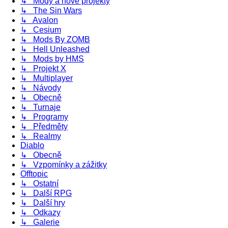
↳ Módy a nové projekty
↳ The Sin Wars
↳ Avalon
↳ Cesium
↳ Mods By ZOMB
↳ Hell Unleashed
↳ Mods by HMS
↳ Projekt X
↳ Multiplayer
↳ Návody
↳ Obecně
↳ Turnaje
↳ Programy
↳ Předměty
↳ Realmy
Diablo
↳ Obecně
↳ Vzpomínky a zážitky
Offtopic
↳ Ostatní
↳ Další RPG
↳ Další hry
↳ Odkazy
↳ Galerie