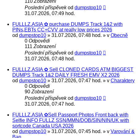
110
Zobrazení
Poslední příspěvek
od
dumpstop10
31.07.2026, 07:49 hod.
FULLLZ.ASIA ✿ purchase DUMPS Track 1&2 with
PINs,EBTs CC+CVV at really low prices 2026
od
dumpstop10
» 31.07.2026, 07:48 hod. » v
Obecně
0
Odpovědi
111
Zobrazení
Poslední příspěvek
od
dumpstop10
31.07.2026, 07:48 hod.
FULLLZ.ASIA ✿ Sell CLONED CARDS ATM BIGGEST
DUMPS Track 1&2 DAILY FRESH EMV X2 2026
od
dumpstop10
» 31.07.2026, 07:47 hod. » v
Charaktery
0
Odpovědi
90
Zobrazení
Poslední příspěvek
od
dumpstop10
31.07.2026, 07:47 hod.
FULLLZ.ASIA ✿Sell Passport Photos Front back with
Selfie INFO FULLZ SSN/MMN/DOB/SIN/NIN/UK with
sortcode Canada USA 2026
od
dumpstop10
» 31.07.2026, 07:45 hod. » v
Varování &
Ban