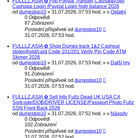
FULLLZ.ASIA ✿ Flip Paypal Transfer Cashapp/Sell
Cashapp Login /Paypal Login high balance 2026
od
dumpstop10
» 31.07.2026, 07:53 hod. » v
Ostatní
0
Odpovědi
87
Zobrazení
Poslední příspěvek
od
dumpstop10
31.07.2026, 07:53 hod.
FULLLZ.ASIA ✿ Shop Dumps track 1&2 Cashout
stolen/hold/card Code 101/201 Verify Pin Code ATM
Skimer 2026
od
dumpstop10
» 31.07.2026, 07:53 hod. » v
Další hry
0
Odpovědi
91
Zobrazení
Poslední příspěvek
od
dumpstop10
31.07.2026, 07:53 hod.
FULLLZ.ASIA ✿ Sell Info Fullz Dead UK USA CA
Sortcode/DOB/DRIVER LICENSE/Passport Photo Fullz
SSN Front Back 2026
od
dumpstop10
» 31.07.2026, 07:52 hod. » v
Návody
0
Odpovědi
102
Zobrazení
Poslední příspěvek
od
dumpstop10
31.07.2026, 07:52 hod.