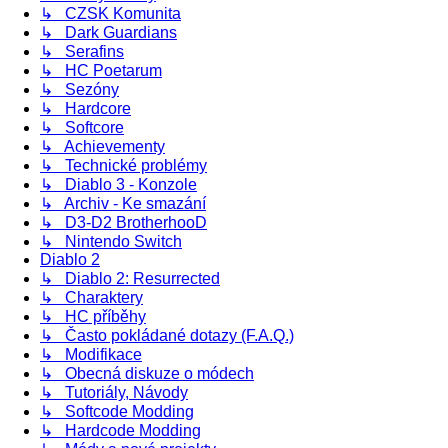
↳ CZSK Komunita
↳ Dark Guardians
↳ Serafins
↳ HC Poetarum
↳ Sezóny
↳ Hardcore
↳ Softcore
↳ Achievementy
↳ Technické problémy
↳ Diablo 3 - Konzole
↳ Archiv - Ke smazání
↳ D3-D2 BrotherhooD
↳ Nintendo Switch
Diablo 2
↳ Diablo 2: Resurrected
↳ Charaktery
↳ HC příběhy
↳ Často pokládané dotazy (F.A.Q.)
↳ Modifikace
↳ Obecná diskuze o módech
↳ Tutoriály, Návody
↳ Softcode Modding
↳ Hardcode Modding