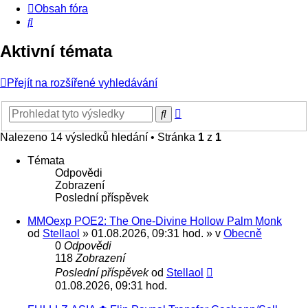
Obsah fóra
Hledat
Aktivní témata
Přejít na rozšířené vyhledávání
Pokročilé
Hledat
hledání
Nalezeno 14 výsledků hledání • Stránka
1
z
1
Témata
Odpovědi
Zobrazení
Poslední příspěvek
MMOexp POE2: The One-Divine Hollow Palm Monk
od
Stellaol
» 01.08.2026, 09:31 hod. » v
Obecně
0
Odpovědi
118
Zobrazení
Poslední příspěvek
od
Stellaol
01.08.2026, 09:31 hod.