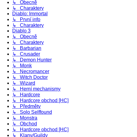
↳ Obecně
↳ Charaktery
Diablo: Immortal
↳ První info
↳ Charaktery
Diablo 3
↳ Obecně
↳ Charaktery
↳ Barbarian
↳ Crusader
↳ Demon Hunter
↳ Monk
↳ Necromancer
↳ Witch Doctor
↳ Wizard
↳ Herní mechanismy
↳ Hardcore
↳ Hardcore obchod [HC]
↳ Předměty
↳ Solo Selffound
↳ Monstra
↳ Obchod
↳ Hardcore obchod [HC]
↳ Klany/Guildy