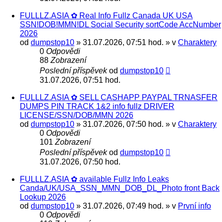
FULLLZ.ASIA ✿ Real Info Fullz Canada UK USA
SSN!DOB!MMN!DL Social Security sortCode AccNumber
2026
od
dumpstop10
» 31.07.2026, 07:51 hod. » v
Charaktery
0
Odpovědi
88
Zobrazení
Poslední příspěvek
od
dumpstop10
31.07.2026, 07:51 hod.
FULLLZ.ASIA ✿ SELL CASHAPP PAYPAL TRNASFER
DUMPS PIN TRACK 1&2 info fullz DRIVER
LICENSE/SSN/DOB/MMN 2026
od
dumpstop10
» 31.07.2026, 07:50 hod. » v
Charaktery
0
Odpovědi
101
Zobrazení
Poslední příspěvek
od
dumpstop10
31.07.2026, 07:50 hod.
FULLLZ.ASIA ✿ available Fullz Info Leaks
Canda/UK/USA_SSN_MMN_DOB_DL_Photo front Back
Lookup 2026
od
dumpstop10
» 31.07.2026, 07:49 hod. » v
První info
0
Odpovědi