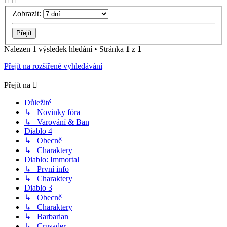
Zobrazit:
Nalezen 1 výsledek hledání • Stránka
1
z
1
Přejít na rozšířené vyhledávání
Přejít na
Důležité
↳ Novinky fóra
↳ Varování & Ban
Diablo 4
↳ Obecně
↳ Charaktery
Diablo: Immortal
↳ První info
↳ Charaktery
Diablo 3
↳ Obecně
↳ Charaktery
↳ Barbarian
↳ Crusader