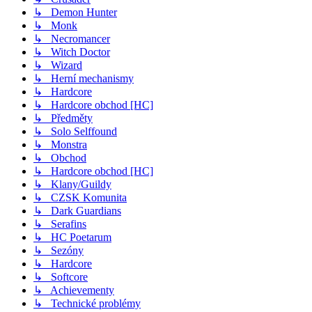
↳ Demon Hunter
↳ Monk
↳ Necromancer
↳ Witch Doctor
↳ Wizard
↳ Herní mechanismy
↳ Hardcore
↳ Hardcore obchod [HC]
↳ Předměty
↳ Solo Selffound
↳ Monstra
↳ Obchod
↳ Hardcore obchod [HC]
↳ Klany/Guildy
↳ CZSK Komunita
↳ Dark Guardians
↳ Serafins
↳ HC Poetarum
↳ Sezóny
↳ Hardcore
↳ Softcore
↳ Achievementy
↳ Technické problémy