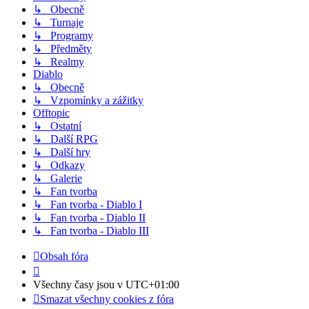
↳ Obecně
↳ Turnaje
↳ Programy
↳ Předměty
↳ Realmy
Diablo
↳ Obecně
↳ Vzpomínky a zážitky
Offtopic
↳ Ostatní
↳ Další RPG
↳ Další hry
↳ Odkazy
↳ Galerie
↳ Fan tvorba
↳ Fan tvorba - Diablo I
↳ Fan tvorba - Diablo II
↳ Fan tvorba - Diablo III
Obsah fóra
Všechny časy jsou v
UTC+01:00
Smazat všechny cookies z fóra