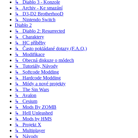
↳ Diablo 3 - Konzole
↳ Archiv - Ke smazání
↳ D3-D2 BrotherhooD
↳ Nintendo Switch
Diablo 2
↳ Diablo 2: Resurrected
↳ Charaktery
↳ HC příběhy
↳ Často pokládané dotazy (F.A.Q.)
↳ Modifikace
↳ Obecná diskuze o módech
↳ Tutoriály, Návody
↳ Softcode Modding
↳ Hardcode Modding
↳ Módy a nové projekty
↳ The Sin Wars
↳ Avalon
↳ Cesium
↳ Mods By ZOMB
↳ Hell Unleashed
↳ Mods by HMS
↳ Projekt X
↳ Multiplayer
↳ Návody