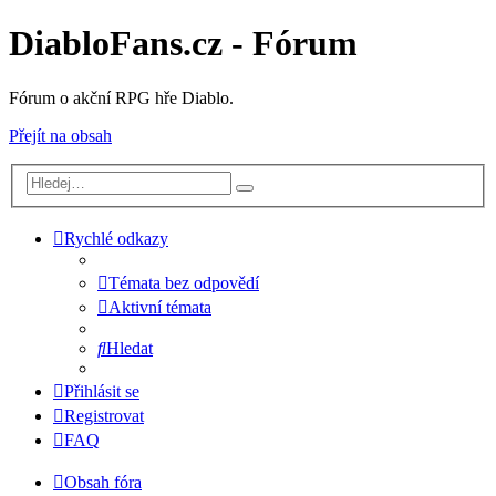
DiabloFans.cz - Fórum
Fórum o akční RPG hře Diablo.
Přejít na obsah
Rychlé odkazy
Témata bez odpovědí
Aktivní témata
Hledat
Přihlásit se
Registrovat
FAQ
Obsah fóra