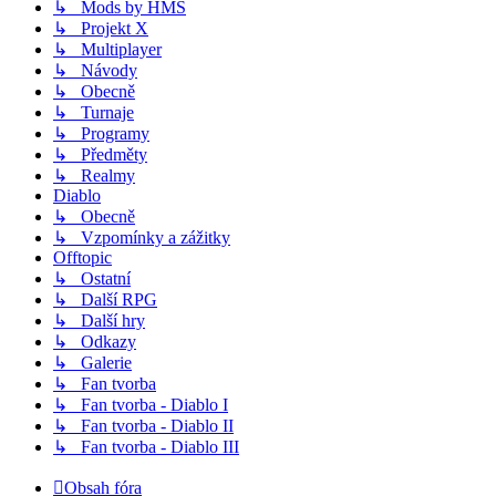
↳ Mods by HMS
↳ Projekt X
↳ Multiplayer
↳ Návody
↳ Obecně
↳ Turnaje
↳ Programy
↳ Předměty
↳ Realmy
Diablo
↳ Obecně
↳ Vzpomínky a zážitky
Offtopic
↳ Ostatní
↳ Další RPG
↳ Další hry
↳ Odkazy
↳ Galerie
↳ Fan tvorba
↳ Fan tvorba - Diablo I
↳ Fan tvorba - Diablo II
↳ Fan tvorba - Diablo III
Obsah fóra