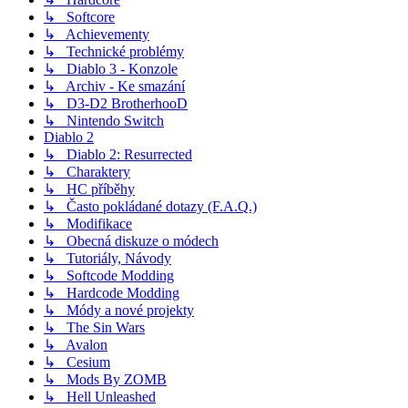
↳ Softcore
↳ Achievementy
↳ Technické problémy
↳ Diablo 3 - Konzole
↳ Archiv - Ke smazání
↳ D3-D2 BrotherhooD
↳ Nintendo Switch
Diablo 2
↳ Diablo 2: Resurrected
↳ Charaktery
↳ HC příběhy
↳ Často pokládané dotazy (F.A.Q.)
↳ Modifikace
↳ Obecná diskuze o módech
↳ Tutoriály, Návody
↳ Softcode Modding
↳ Hardcode Modding
↳ Módy a nové projekty
↳ The Sin Wars
↳ Avalon
↳ Cesium
↳ Mods By ZOMB
↳ Hell Unleashed