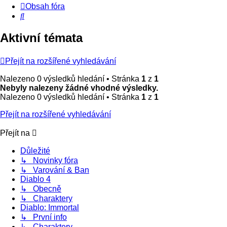
Obsah fóra
Hledat
Aktivní témata
Přejít na rozšířené vyhledávání
Nalezeno 0 výsledků hledání • Stránka
1
z
1
Nebyly nalezeny žádné vhodné výsledky.
Nalezeno 0 výsledků hledání • Stránka
1
z
1
Přejít na rozšířené vyhledávání
Přejít na
Důležité
↳ Novinky fóra
↳ Varování & Ban
Diablo 4
↳ Obecně
↳ Charaktery
Diablo: Immortal
↳ První info
↳ Charaktery