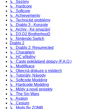
↳ Sezóny
↳ Hardcore
↳ Softcore
↳ Achievementy
↳ Technické problémy
↳ Diablo 3 - Konzole
↳ Archiv - Ke smazání
↳ D3-D2 BrotherhooD
↳ Nintendo Switch
Diablo 2
↳ Diablo 2: Resurrected
↳ Charaktery
↳ HC příběhy
↳ Často pokládané dotazy (F.A.Q.)
↳ Modifikace
↳ Obecná diskuze o módech
↳ Tutoriály, Návody
↳ Softcode Modding
↳ Hardcode Modding
↳ Módy a nové projekty
↳ The Sin Wars
↳ Avalon
↳ Cesium
↳ Mods By ZOMB