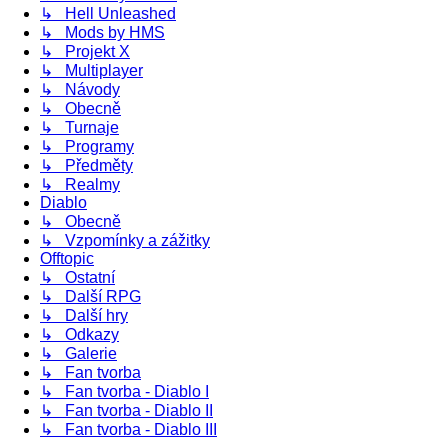
↳ Hell Unleashed
↳ Mods by HMS
↳ Projekt X
↳ Multiplayer
↳ Návody
↳ Obecně
↳ Turnaje
↳ Programy
↳ Předměty
↳ Realmy
Diablo
↳ Obecně
↳ Vzpomínky a zážitky
Offtopic
↳ Ostatní
↳ Další RPG
↳ Další hry
↳ Odkazy
↳ Galerie
↳ Fan tvorba
↳ Fan tvorba - Diablo I
↳ Fan tvorba - Diablo II
↳ Fan tvorba - Diablo III