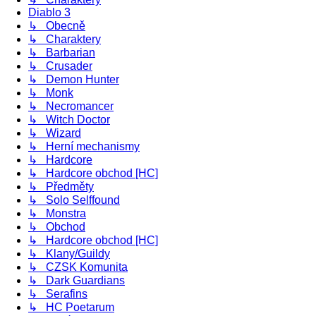
Diablo 3
↳ Obecně
↳ Charaktery
↳ Barbarian
↳ Crusader
↳ Demon Hunter
↳ Monk
↳ Necromancer
↳ Witch Doctor
↳ Wizard
↳ Herní mechanismy
↳ Hardcore
↳ Hardcore obchod [HC]
↳ Předměty
↳ Solo Selffound
↳ Monstra
↳ Obchod
↳ Hardcore obchod [HC]
↳ Klany/Guildy
↳ CZSK Komunita
↳ Dark Guardians
↳ Serafins
↳ HC Poetarum