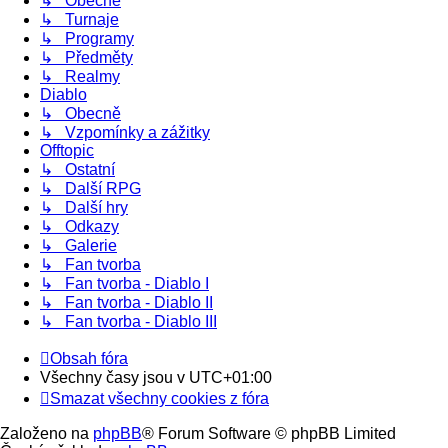
↳ Obecně
↳ Turnaje
↳ Programy
↳ Předměty
↳ Realmy
Diablo
↳ Obecně
↳ Vzpomínky a zážitky
Offtopic
↳ Ostatní
↳ Další RPG
↳ Další hry
↳ Odkazy
↳ Galerie
↳ Fan tvorba
↳ Fan tvorba - Diablo I
↳ Fan tvorba - Diablo II
↳ Fan tvorba - Diablo III
Obsah fóra
Všechny časy jsou v
UTC+01:00
Smazat všechny cookies z fóra
Založeno na
phpBB
® Forum Software © phpBB Limited