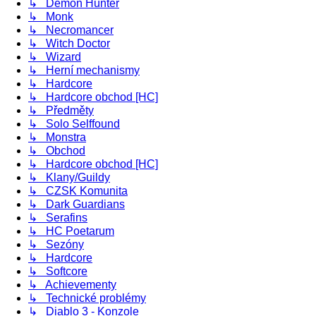
↳ Demon Hunter
↳ Monk
↳ Necromancer
↳ Witch Doctor
↳ Wizard
↳ Herní mechanismy
↳ Hardcore
↳ Hardcore obchod [HC]
↳ Předměty
↳ Solo Selffound
↳ Monstra
↳ Obchod
↳ Hardcore obchod [HC]
↳ Klany/Guildy
↳ CZSK Komunita
↳ Dark Guardians
↳ Serafins
↳ HC Poetarum
↳ Sezóny
↳ Hardcore
↳ Softcore
↳ Achievementy
↳ Technické problémy
↳ Diablo 3 - Konzole