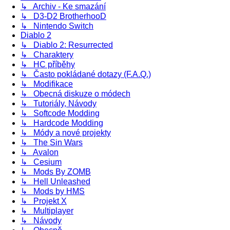
↳ Archiv - Ke smazání
↳ D3-D2 BrotherhooD
↳ Nintendo Switch
Diablo 2
↳ Diablo 2: Resurrected
↳ Charaktery
↳ HC příběhy
↳ Často pokládané dotazy (F.A.Q.)
↳ Modifikace
↳ Obecná diskuze o módech
↳ Tutoriály, Návody
↳ Softcode Modding
↳ Hardcode Modding
↳ Módy a nové projekty
↳ The Sin Wars
↳ Avalon
↳ Cesium
↳ Mods By ZOMB
↳ Hell Unleashed
↳ Mods by HMS
↳ Projekt X
↳ Multiplayer
↳ Návody