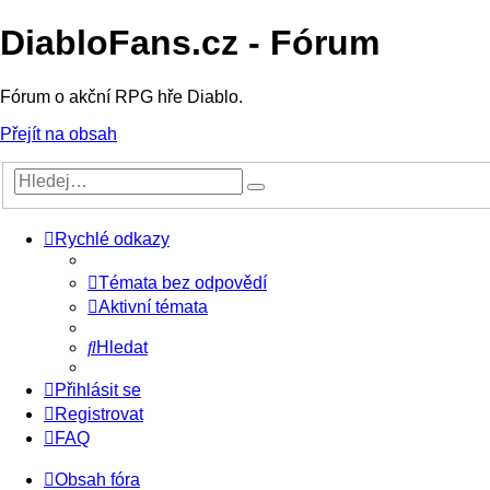
DiabloFans.cz - Fórum
Fórum o akční RPG hře Diablo.
Přejít na obsah
Rychlé odkazy
Témata bez odpovědí
Aktivní témata
Hledat
Přihlásit se
Registrovat
FAQ
Obsah fóra