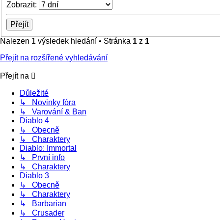
Zobrazit:
Nalezen 1 výsledek hledání • Stránka
1
z
1
Přejít na rozšířené vyhledávání
Přejít na
Důležité
↳ Novinky fóra
↳ Varování & Ban
Diablo 4
↳ Obecně
↳ Charaktery
Diablo: Immortal
↳ První info
↳ Charaktery
Diablo 3
↳ Obecně
↳ Charaktery
↳ Barbarian
↳ Crusader