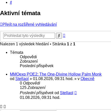
Hledat
Aktivní témata
Přejít na rozšířené vyhledávání
Pokročilé
Hledat
hledání
Nalezen 1 výsledek hledání • Stránka
1
z
1
Témata
Odpovědi
Zobrazení
Poslední příspěvek
MMOexp POE2: The One-Divine Hollow Palm Monk
od
Stellaol
» 01.08.2026, 09:31 hod. » v
Obecně
0
Odpovědi
125
Zobrazení
Poslední příspěvek
od
Stellaol
01.08.2026, 09:31 hod.