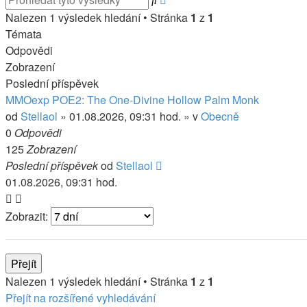
hledání
Nalezen 1 výsledek hledání • Stránka
1
z
1
Témata
Odpovědi
Zobrazení
Poslední příspěvek
MMOexp POE2: The One-Divine Hollow Palm Monk
od
Stellaol
» 01.08.2026, 09:31 hod. » v
Obecně
0
Odpovědi
125
Zobrazení
Poslední příspěvek
od
Stellaol
01.08.2026, 09:31 hod.
Zobrazit:
Nalezen 1 výsledek hledání • Stránka
1
z
1
Přejít na rozšířené vyhledávání