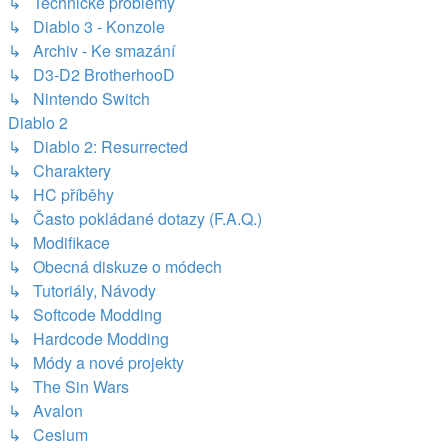
↳ Technické problémy
↳ Diablo 3 - Konzole
↳ Archiv - Ke smazání
↳ D3-D2 BrotherhooD
↳ Nintendo Switch
Diablo 2
↳ Diablo 2: Resurrected
↳ Charaktery
↳ HC příběhy
↳ Často pokládané dotazy (F.A.Q.)
↳ Modifikace
↳ Obecná diskuze o módech
↳ Tutoriály, Návody
↳ Softcode Modding
↳ Hardcode Modding
↳ Módy a nové projekty
↳ The Sin Wars
↳ Avalon
↳ Cesium