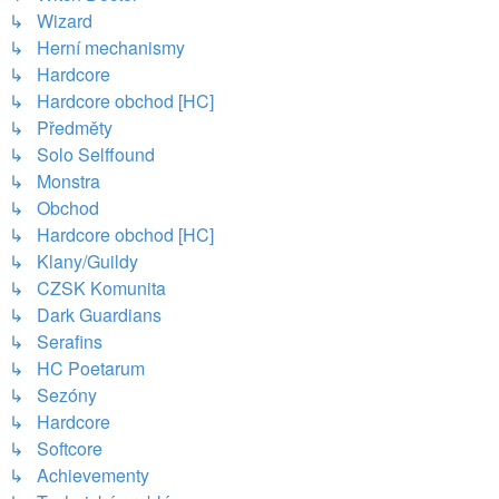
↳ Wizard
↳ Herní mechanismy
↳ Hardcore
↳ Hardcore obchod [HC]
↳ Předměty
↳ Solo Selffound
↳ Monstra
↳ Obchod
↳ Hardcore obchod [HC]
↳ Klany/Guildy
↳ CZSK Komunita
↳ Dark Guardians
↳ Serafins
↳ HC Poetarum
↳ Sezóny
↳ Hardcore
↳ Softcore
↳ Achievementy