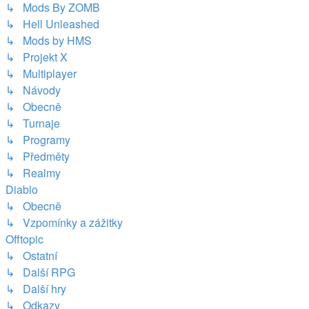
↳ Mods By ZOMB
↳ Hell Unleashed
↳ Mods by HMS
↳ Projekt X
↳ Multiplayer
↳ Návody
↳ Obecně
↳ Turnaje
↳ Programy
↳ Předměty
↳ Realmy
Diablo
↳ Obecně
↳ Vzpomínky a zážitky
Offtopic
↳ Ostatní
↳ Další RPG
↳ Další hry
↳ Odkazy