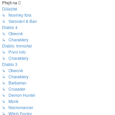
Přejít na
Důležité
↳ Novinky fóra
↳ Varování & Ban
Diablo 4
↳ Obecně
↳ Charaktery
Diablo: Immortal
↳ První info
↳ Charaktery
Diablo 3
↳ Obecně
↳ Charaktery
↳ Barbarian
↳ Crusader
↳ Demon Hunter
↳ Monk
↳ Necromancer
↳ Witch Doctor