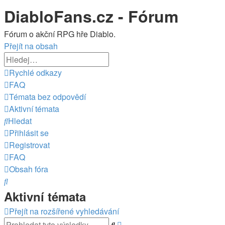
DiabloFans.cz - Fórum
Fórum o akční RPG hře Diablo.
Přejít na obsah
Rychlé odkazy
FAQ
Témata bez odpovědí
Aktivní témata
Hledat
Přihlásit se
Registrovat
FAQ
Obsah fóra
Hledat
Aktivní témata
Přejít na rozšířené vyhledávání
Pokročilé
Hledat