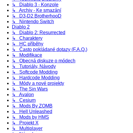
↳ Diablo 3 - Konzole
↳ Archiv - Ke smazání
↳ D3-D2 BrotherhooD
↳ Nintendo Switch
Diablo 2
↳ Diablo 2: Resurrected
↳ Charaktery
↳ HC příběhy
↳ Často pokládané dotazy (F.A.Q.)
↳ Modifikace
↳ Obecná diskuze o módech
↳ Tutoriály, Návody
↳ Softcode Modding
↳ Hardcode Modding
↳ Módy a nové projekty
↳ The Sin Wars
↳ Avalon
↳ Cesium
↳ Mods By ZOMB
↳ Hell Unleashed
↳ Mods by HMS
↳ Projekt X
↳ Multiplayer