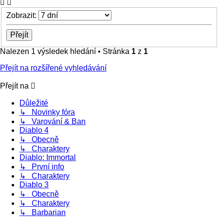
Zobrazit:
Nalezen 1 výsledek hledání • Stránka
1
z
1
Přejít na rozšířené vyhledávání
Přejít na
Důležité
↳ Novinky fóra
↳ Varování & Ban
Diablo 4
↳ Obecně
↳ Charaktery
Diablo: Immortal
↳ První info
↳ Charaktery
Diablo 3
↳ Obecně
↳ Charaktery
↳ Barbarian