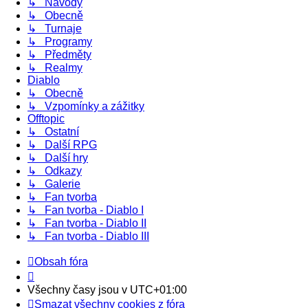
↳ Návody
↳ Obecně
↳ Turnaje
↳ Programy
↳ Předměty
↳ Realmy
Diablo
↳ Obecně
↳ Vzpomínky a zážitky
Offtopic
↳ Ostatní
↳ Další RPG
↳ Další hry
↳ Odkazy
↳ Galerie
↳ Fan tvorba
↳ Fan tvorba - Diablo I
↳ Fan tvorba - Diablo II
↳ Fan tvorba - Diablo III
Obsah fóra
Všechny časy jsou v
UTC+01:00
Smazat všechny cookies z fóra