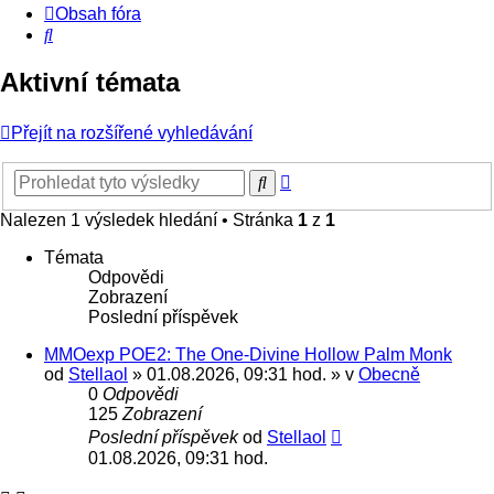
Obsah fóra
Hledat
Aktivní témata
Přejít na rozšířené vyhledávání
Pokročilé
Hledat
hledání
Nalezen 1 výsledek hledání • Stránka
1
z
1
Témata
Odpovědi
Zobrazení
Poslední příspěvek
MMOexp POE2: The One-Divine Hollow Palm Monk
od
Stellaol
» 01.08.2026, 09:31 hod. » v
Obecně
0
Odpovědi
125
Zobrazení
Poslední příspěvek
od
Stellaol
01.08.2026, 09:31 hod.