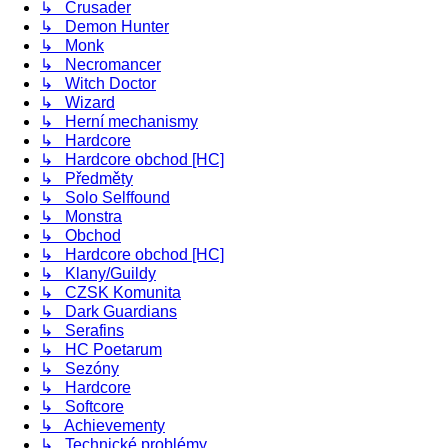
↳ Crusader
↳ Demon Hunter
↳ Monk
↳ Necromancer
↳ Witch Doctor
↳ Wizard
↳ Herní mechanismy
↳ Hardcore
↳ Hardcore obchod [HC]
↳ Předměty
↳ Solo Selffound
↳ Monstra
↳ Obchod
↳ Hardcore obchod [HC]
↳ Klany/Guildy
↳ CZSK Komunita
↳ Dark Guardians
↳ Serafins
↳ HC Poetarum
↳ Sezóny
↳ Hardcore
↳ Softcore
↳ Achievementy
↳ Technické problémy