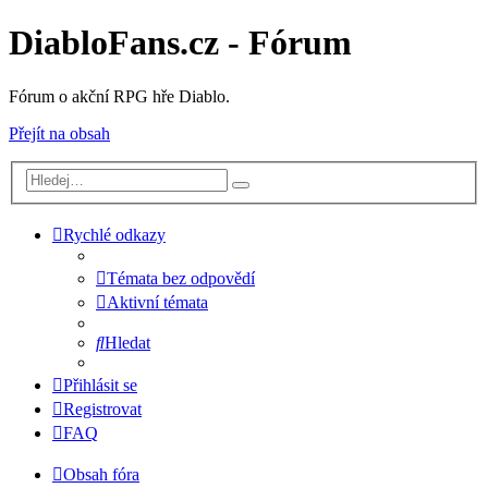
DiabloFans.cz - Fórum
Fórum o akční RPG hře Diablo.
Přejít na obsah
Rychlé odkazy
Témata bez odpovědí
Aktivní témata
Hledat
Přihlásit se
Registrovat
FAQ
Obsah fóra