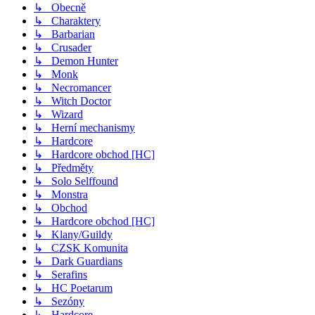
↳ Obecně
↳ Charaktery
↳ Barbarian
↳ Crusader
↳ Demon Hunter
↳ Monk
↳ Necromancer
↳ Witch Doctor
↳ Wizard
↳ Herní mechanismy
↳ Hardcore
↳ Hardcore obchod [HC]
↳ Předměty
↳ Solo Selffound
↳ Monstra
↳ Obchod
↳ Hardcore obchod [HC]
↳ Klany/Guildy
↳ CZSK Komunita
↳ Dark Guardians
↳ Serafins
↳ HC Poetarum
↳ Sezóny
↳ Hardcore