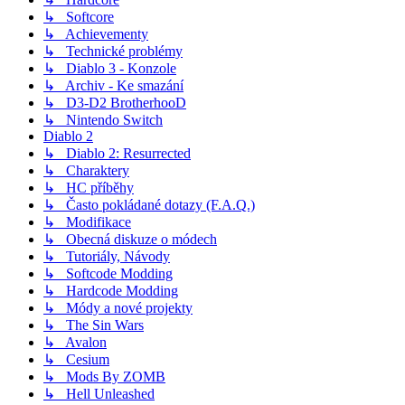
↳ Softcore
↳ Achievementy
↳ Technické problémy
↳ Diablo 3 - Konzole
↳ Archiv - Ke smazání
↳ D3-D2 BrotherhooD
↳ Nintendo Switch
Diablo 2
↳ Diablo 2: Resurrected
↳ Charaktery
↳ HC příběhy
↳ Často pokládané dotazy (F.A.Q.)
↳ Modifikace
↳ Obecná diskuze o módech
↳ Tutoriály, Návody
↳ Softcode Modding
↳ Hardcode Modding
↳ Módy a nové projekty
↳ The Sin Wars
↳ Avalon
↳ Cesium
↳ Mods By ZOMB
↳ Hell Unleashed