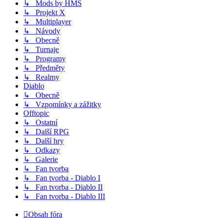
↳ Mods by HMS
↳ Projekt X
↳ Multiplayer
↳ Návody
↳ Obecně
↳ Turnaje
↳ Programy
↳ Předměty
↳ Realmy
Diablo
↳ Obecně
↳ Vzpomínky a zážitky
Offtopic
↳ Ostatní
↳ Další RPG
↳ Další hry
↳ Odkazy
↳ Galerie
↳ Fan tvorba
↳ Fan tvorba - Diablo I
↳ Fan tvorba - Diablo II
↳ Fan tvorba - Diablo III
Obsah fóra