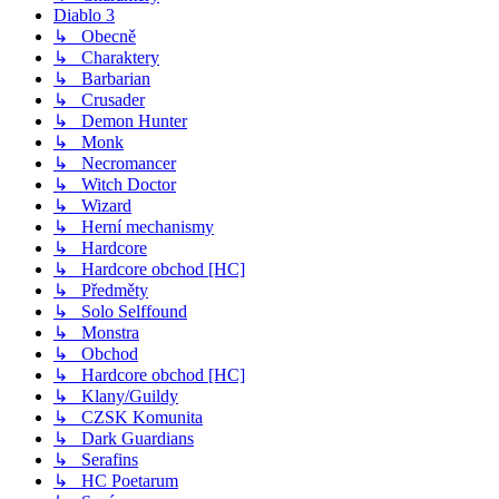
Diablo 3
↳ Obecně
↳ Charaktery
↳ Barbarian
↳ Crusader
↳ Demon Hunter
↳ Monk
↳ Necromancer
↳ Witch Doctor
↳ Wizard
↳ Herní mechanismy
↳ Hardcore
↳ Hardcore obchod [HC]
↳ Předměty
↳ Solo Selffound
↳ Monstra
↳ Obchod
↳ Hardcore obchod [HC]
↳ Klany/Guildy
↳ CZSK Komunita
↳ Dark Guardians
↳ Serafins
↳ HC Poetarum