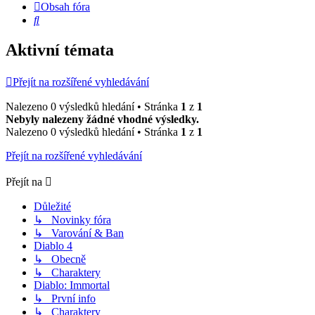
Obsah fóra
Hledat
Aktivní témata
Přejít na rozšířené vyhledávání
Nalezeno 0 výsledků hledání • Stránka
1
z
1
Nebyly nalezeny žádné vhodné výsledky.
Nalezeno 0 výsledků hledání • Stránka
1
z
1
Přejít na rozšířené vyhledávání
Přejít na
Důležité
↳ Novinky fóra
↳ Varování & Ban
Diablo 4
↳ Obecně
↳ Charaktery
Diablo: Immortal
↳ První info
↳ Charaktery