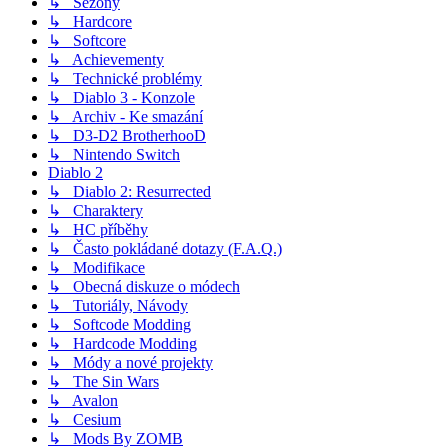
↳ Sezóny
↳ Hardcore
↳ Softcore
↳ Achievementy
↳ Technické problémy
↳ Diablo 3 - Konzole
↳ Archiv - Ke smazání
↳ D3-D2 BrotherhooD
↳ Nintendo Switch
Diablo 2
↳ Diablo 2: Resurrected
↳ Charaktery
↳ HC příběhy
↳ Často pokládané dotazy (F.A.Q.)
↳ Modifikace
↳ Obecná diskuze o módech
↳ Tutoriály, Návody
↳ Softcode Modding
↳ Hardcode Modding
↳ Módy a nové projekty
↳ The Sin Wars
↳ Avalon
↳ Cesium
↳ Mods By ZOMB