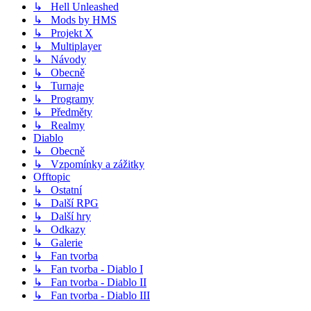
↳ Hell Unleashed
↳ Mods by HMS
↳ Projekt X
↳ Multiplayer
↳ Návody
↳ Obecně
↳ Turnaje
↳ Programy
↳ Předměty
↳ Realmy
Diablo
↳ Obecně
↳ Vzpomínky a zážitky
Offtopic
↳ Ostatní
↳ Další RPG
↳ Další hry
↳ Odkazy
↳ Galerie
↳ Fan tvorba
↳ Fan tvorba - Diablo I
↳ Fan tvorba - Diablo II
↳ Fan tvorba - Diablo III