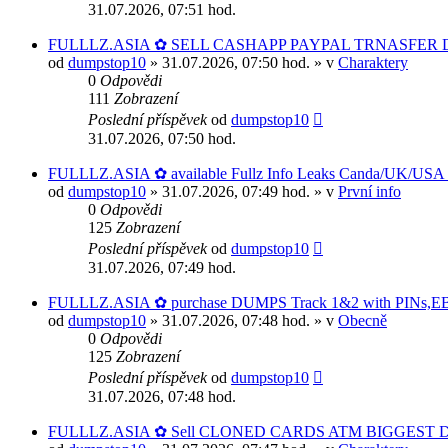
31.07.2026, 07:51 hod.
FULLLZ.ASIA ✿ SELL CASHAPP PAYPAL TRNASFER DU
od
dumpstop10
» 31.07.2026, 07:50 hod. » v
Charaktery
0
Odpovědi
111
Zobrazení
Poslední příspěvek
od
dumpstop10
31.07.2026, 07:50 hod.
FULLLZ.ASIA ✿ available Fullz Info Leaks Canda/UK/
od
dumpstop10
» 31.07.2026, 07:49 hod. » v
První info
0
Odpovědi
125
Zobrazení
Poslední příspěvek
od
dumpstop10
31.07.2026, 07:49 hod.
FULLLZ.ASIA ✿ purchase DUMPS Track 1&2 with PINs,EBTs
od
dumpstop10
» 31.07.2026, 07:48 hod. » v
Obecně
0
Odpovědi
125
Zobrazení
Poslední příspěvek
od
dumpstop10
31.07.2026, 07:48 hod.
FULLLZ.ASIA ✿ Sell CLONED CARDS ATM BIGGEST D