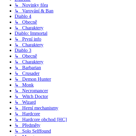
↳ Novinky fóra
↳ Varování & Ban
Diablo 4
↳ Obecně
↳ Charaktery
Diablo: Immortal
↳ První info
↳ Charaktery
Diablo 3
↳ Obecně
↳ Charaktery
↳ Barbarian
↳ Crusader
↳ Demon Hunter
↳ Monk
↳ Necromancer
↳ Witch Doctor
↳ Wizard
↳ Herní mechanismy
↳ Hardcore
↳ Hardcore obchod [HC]
↳ Předměty
↳ Solo Selffound