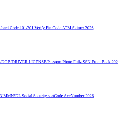
card Code 101/201 Verify Pin Code ATM Skimer 2026
e/DOB/DRIVER LICENSE/Passport Photo Fullz SSN Front Back 202
!MMN!DL Social Security sortCode AccNumber 2026