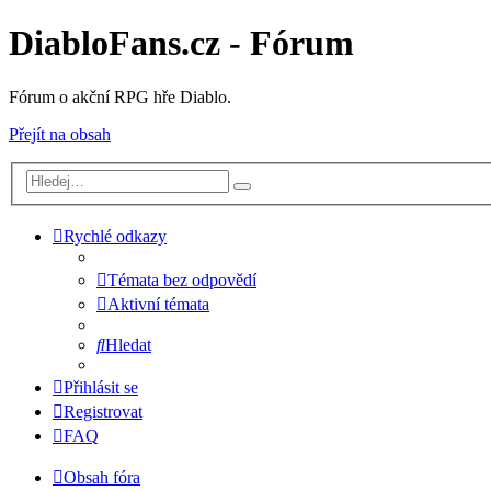
DiabloFans.cz - Fórum
Fórum o akční RPG hře Diablo.
Přejít na obsah
Rychlé odkazy
Témata bez odpovědí
Aktivní témata
Hledat
Přihlásit se
Registrovat
FAQ
Obsah fóra