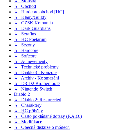
↳ Monstra
↳ Obchod
↳ Hardcore obchod [HC]
↳ Klany/Guildy
↳ CZSK Komunita
↳ Dark Guardians
↳ Serafins
↳ HC Poetarum
↳ Sezóny
↳ Hardcore
↳ Softcore
↳ Achievementy
↳ Technické problémy
↳ Diablo 3 - Konzole
↳ Archiv - Ke smazání
↳ D3-D2 BrotherhooD
↳ Nintendo Switch
Diablo 2
↳ Diablo 2: Resurrected
↳ Charaktery
↳ HC příběhy
↳ Často pokládané dotazy (F.A.Q.)
↳ Modifikace
↳ Obecná diskuze o módech