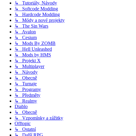
↳ Tutoriály, Návody
↳ Softcode Modding
↳ Hardcode Modding
↳ Módy a nové projekty
↳ The Sin Wars
↳ Avalon
↳ Cesium
↳ Mods By ZOMB
↳ Hell Unleashed
↳ Mods by HMS
↳ Projekt X
↳ Multiplayer
↳ Návody
↳ Obecně
↳ Turnaje
↳ Programy
↳ Předměty
↳ Realmy
Diablo
↳ Obecně
↳ Vzpomínky a zážitky
Offtopic
↳ Ostatní
↳ Další RPG