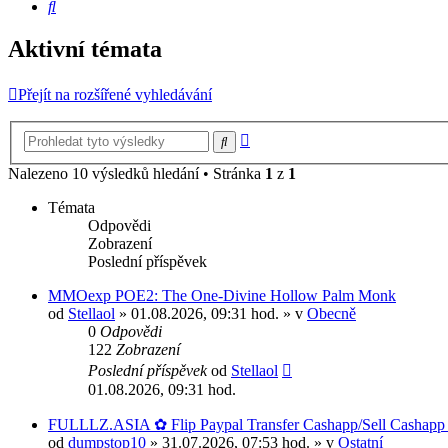
Hledat
Aktivní témata
Přejít na rozšířené vyhledávání
Pokročilé
Hledat
hledání
Nalezeno 10 výsledků hledání • Stránka
1
z
1
Témata
Odpovědi
Zobrazení
Poslední příspěvek
MMOexp POE2: The One-Divine Hollow Palm Monk
od
Stellaol
» 01.08.2026, 09:31 hod. » v
Obecně
0
Odpovědi
122
Zobrazení
Poslední příspěvek
od
Stellaol
01.08.2026, 09:31 hod.
FULLLZ.ASIA ✿ Flip Paypal Transfer Cashapp/Sell Cashapp L
od
dumpstop10
» 31.07.2026, 07:53 hod. » v
Ostatní