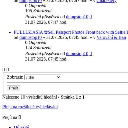
od
dumpstop10
» 31.07.2026, 07:47 hod. » v
Charaktery
0
Odpovědi
105
Zobrazení
Poslední příspěvek
od
dumpstop10
31.07.2026, 07:47 hod.
FULLLZ.ASIA ✿Sell Passport Photos Front back with Se
od
dumpstop10
» 31.07.2026, 07:45 hod. » v
Varování & Ban
0
Odpovědi
124
Zobrazení
Poslední příspěvek
od
dumpstop10
31.07.2026, 07:45 hod.
Zobrazit:
Nalezeno 10 výsledků hledání • Stránka
1
z
1
Přejít na rozšířené vyhledávání
Přejít na
Důležité