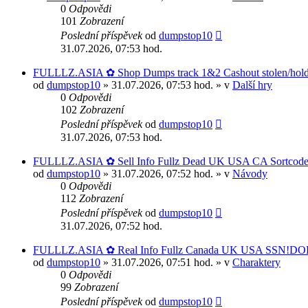
0
Odpovědi
101
Zobrazení
Poslední příspěvek
od
dumpstop10
31.07.2026, 07:53 hod.
FULLLZ.ASIA ✿ Shop Dumps track 1&2 Cashout stolen/hold/
od
dumpstop10
» 31.07.2026, 07:53 hod. » v
Další hry
0
Odpovědi
102
Zobrazení
Poslední příspěvek
od
dumpstop10
31.07.2026, 07:53 hod.
FULLLZ.ASIA ✿ Sell Info Fullz Dead UK USA CA Sortcod
od
dumpstop10
» 31.07.2026, 07:52 hod. » v
Návody
0
Odpovědi
112
Zobrazení
Poslední příspěvek
od
dumpstop10
31.07.2026, 07:52 hod.
FULLLZ.ASIA ✿ Real Info Fullz Canada UK USA SSN!DOB
od
dumpstop10
» 31.07.2026, 07:51 hod. » v
Charaktery
0
Odpovědi
99
Zobrazení
Poslední příspěvek
od
dumpstop10