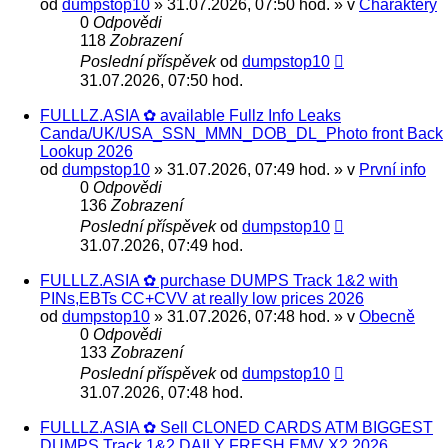
od
dumpstop10
» 31.07.2026, 07:50 hod. » v
Charaktery
0
Odpovědi
118
Zobrazení
Poslední příspěvek
od
dumpstop10
31.07.2026, 07:50 hod.
FULLLZ.ASIA ✿ available Fullz Info Leaks
Canda/UK/USA_SSN_MMN_DOB_DL_Photo front Back
Lookup 2026
od
dumpstop10
» 31.07.2026, 07:49 hod. » v
První info
0
Odpovědi
136
Zobrazení
Poslední příspěvek
od
dumpstop10
31.07.2026, 07:49 hod.
FULLLZ.ASIA ✿ purchase DUMPS Track 1&2 with
PINs,EBTs CC+CVV at really low prices 2026
od
dumpstop10
» 31.07.2026, 07:48 hod. » v
Obecně
0
Odpovědi
133
Zobrazení
Poslední příspěvek
od
dumpstop10
31.07.2026, 07:48 hod.
FULLLZ.ASIA ✿ Sell CLONED CARDS ATM BIGGEST
DUMPS Track 1&2 DAILY FRESH EMV X2 2026