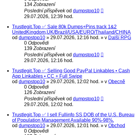
134
Zobrazení
Poslední příspěvek
od
dumpstop10
29.07.2026, 12:39 hod.
Trustlegit.Top ✅ Sale 80k Dumps+Pins track 1&2
UnitedKingdom,UK/Brazil/USA/EURO/Thailand/CHINA
od
dumpstop10
» 29.07.2026, 12:16 hod. » v
Další RPG
0
Odpovědi
139
Zobrazení
Poslední příspěvek
od
dumpstop10
29.07.2026, 12:16 hod.
Trustlegit.Top ✅ Selling Good PayPal Linkables • Cash
App Linkables • CC + Full Swipe
od
dumpstop10
» 29.07.2026, 12:02 hod. » v
Obecně
0
Odpovědi
126
Zobrazení
Poslední příspěvek
od
dumpstop10
29.07.2026, 12:02 hod.
Trustlegit.Top ✅ I sell Fullinfo SS DOB of the U.S. Bureau
of Population Management Available 90%-98%.
od
dumpstop10
» 29.07.2026, 12:01 hod. » v
Obchod
0
Odpovědi