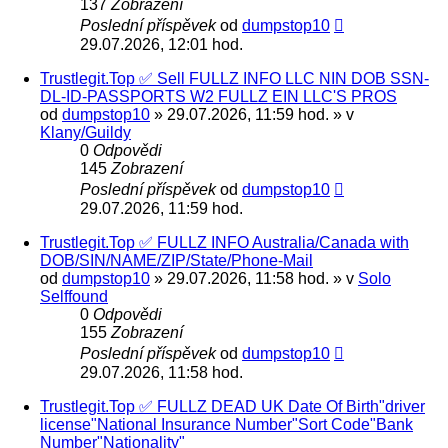
137
Zobrazení
Poslední příspěvek
od
dumpstop10
29.07.2026, 12:01 hod.
Trustlegit.Top ✅ Sell FULLZ INFO LLC NIN DOB SSN-
DL-ID-PASSPORTS W2 FULLZ EIN LLC'S PROS
od
dumpstop10
» 29.07.2026, 11:59 hod. » v
Klany/Guildy
0
Odpovědi
145
Zobrazení
Poslední příspěvek
od
dumpstop10
29.07.2026, 11:59 hod.
Trustlegit.Top ✅ FULLZ INFO Australia/Canada with
DOB/SIN/NAME/ZIP/State/Phone-Mail
od
dumpstop10
» 29.07.2026, 11:58 hod. » v
Solo
Selffound
0
Odpovědi
155
Zobrazení
Poslední příspěvek
od
dumpstop10
29.07.2026, 11:58 hod.
Trustlegit.Top ✅ FULLZ DEAD UK Date Of Birth"driver
license"National Insurance Number"Sort Code"Bank
Number"Nationality"