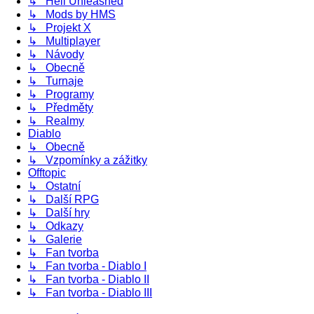
↳ Hell Unleashed
↳ Mods by HMS
↳ Projekt X
↳ Multiplayer
↳ Návody
↳ Obecně
↳ Turnaje
↳ Programy
↳ Předměty
↳ Realmy
Diablo
↳ Obecně
↳ Vzpomínky a zážitky
Offtopic
↳ Ostatní
↳ Další RPG
↳ Další hry
↳ Odkazy
↳ Galerie
↳ Fan tvorba
↳ Fan tvorba - Diablo I
↳ Fan tvorba - Diablo II
↳ Fan tvorba - Diablo III