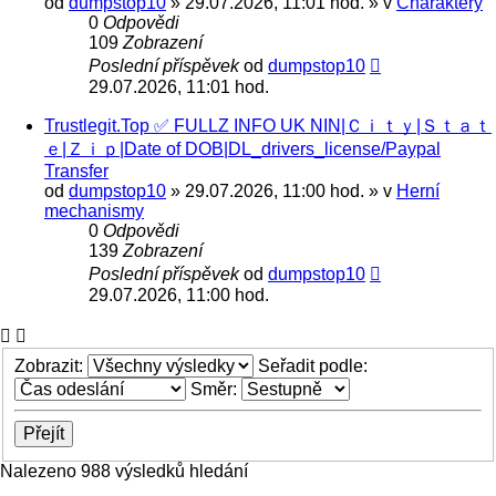
od
dumpstop10
» 29.07.2026, 11:01 hod. » v
Charaktery
0
Odpovědi
109
Zobrazení
Poslední příspěvek
od
dumpstop10
29.07.2026, 11:01 hod.
Trustlegit.Top ✅ FULLZ INFO UK NIN|Ｃｉｔｙ|Ｓｔａｔ
ｅ|Ｚｉｐ|Date of DOB|DL_drivers_license/Paypal
Transfer
od
dumpstop10
» 29.07.2026, 11:00 hod. » v
Herní
mechanismy
0
Odpovědi
139
Zobrazení
Poslední příspěvek
od
dumpstop10
29.07.2026, 11:00 hod.
Zobrazit:
Seřadit podle:
Směr:
Nalezeno 988 výsledků hledání