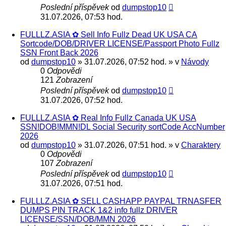
Poslední příspěvek
od
dumpstop10
31.07.2026, 07:53 hod.
FULLLZ.ASIA ✿ Sell Info Fullz Dead UK USA CA
Sortcode/DOB/DRIVER LICENSE/Passport Photo Fullz
SSN Front Back 2026
od
dumpstop10
» 31.07.2026, 07:52 hod. » v
Návody
0
Odpovědi
121
Zobrazení
Poslední příspěvek
od
dumpstop10
31.07.2026, 07:52 hod.
FULLLZ.ASIA ✿ Real Info Fullz Canada UK USA
SSN!DOB!MMN!DL Social Security sortCode AccNumber
2026
od
dumpstop10
» 31.07.2026, 07:51 hod. » v
Charaktery
0
Odpovědi
107
Zobrazení
Poslední příspěvek
od
dumpstop10
31.07.2026, 07:51 hod.
FULLLZ.ASIA ✿ SELL CASHAPP PAYPAL TRNASFER
DUMPS PIN TRACK 1&2 info fullz DRIVER
LICENSE/SSN/DOB/MMN 2026