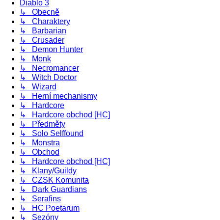
Diablo 3
↳ Obecně
↳ Charaktery
↳ Barbarian
↳ Crusader
↳ Demon Hunter
↳ Monk
↳ Necromancer
↳ Witch Doctor
↳ Wizard
↳ Herní mechanismy
↳ Hardcore
↳ Hardcore obchod [HC]
↳ Předměty
↳ Solo Selffound
↳ Monstra
↳ Obchod
↳ Hardcore obchod [HC]
↳ Klany/Guildy
↳ CZSK Komunita
↳ Dark Guardians
↳ Serafins
↳ HC Poetarum
↳ Sezóny