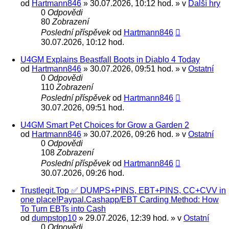
od
Hartmann846
» 30.07.2026, 10:12 hod. » v
Další hry
0
Odpovědi
80
Zobrazení
Poslední příspěvek
od
Hartmann846
30.07.2026, 10:12 hod.
U4GM Explains Beastfall Boots in Diablo 4 Today
od
Hartmann846
» 30.07.2026, 09:51 hod. » v
Ostatní
0
Odpovědi
110
Zobrazení
Poslední příspěvek
od
Hartmann846
30.07.2026, 09:51 hod.
U4GM Smart Pet Choices for Grow a Garden 2
od
Hartmann846
» 30.07.2026, 09:26 hod. » v
Ostatní
0
Odpovědi
108
Zobrazení
Poslední příspěvek
od
Hartmann846
30.07.2026, 09:26 hod.
Trustlegit.Top ✅ DUMPS+PINS, EBT+PINS, CC+CVV in
one place!Paypal.Cashapp/EBT Carding Method: How
To Turn EBTs into Cash
od
dumpstop10
» 29.07.2026, 12:39 hod. » v
Ostatní
0
Odpovědi