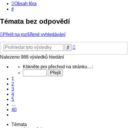
Obsah fóra
Hledat
Témata bez odpovědí
Přejít na rozšířené vyhledávání
Pokročilé
Hledat
hledání
Nalezeno 988 výsledků hledání
Stránka
Klikněte pro přechod na stránku…:
1
z
1
40
2
3
4
5
…
40
Další
Témata