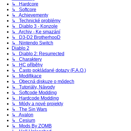
↳ Hardcore
↳ Softcore
↳ Achievementy
↳ Technické problémy
↳ Diablo 3 - Konzole
↳ Archiv - Ke smazání
↳ D3-D2 BrotherhooD
↳ Nintendo Switch
Diablo 2
↳ Diablo 2: Resurrected
↳ Charaktery
↳ HC příběhy
↳ Často pokládané dotazy (F.A.Q.)
↳ Modifikace
↳ Obecná diskuze o módech
↳ Tutoriály, Návody
↳ Softcode Modding
↳ Hardcode Modding
↳ Módy a nové projekty
↳ The Sin Wars
↳ Avalon
↳ Cesium
↳ Mods By ZOMB