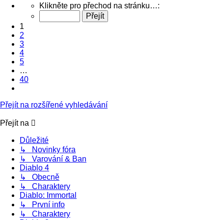
Stránka
Klikněte pro přechod na stránku…:
1
z
1
40
2
3
4
5
…
40
Další
Přejít na rozšířené vyhledávání
Přejít na
Důležité
↳ Novinky fóra
↳ Varování & Ban
Diablo 4
↳ Obecně
↳ Charaktery
Diablo: Immortal
↳ První info
↳ Charaktery