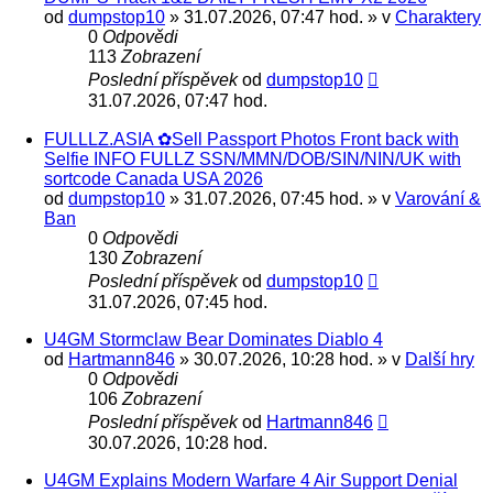
od
dumpstop10
» 31.07.2026, 07:47 hod. » v
Charaktery
0
Odpovědi
113
Zobrazení
Poslední příspěvek
od
dumpstop10
31.07.2026, 07:47 hod.
FULLLZ.ASIA ✿Sell Passport Photos Front back with
Selfie INFO FULLZ SSN/MMN/DOB/SIN/NIN/UK with
sortcode Canada USA 2026
od
dumpstop10
» 31.07.2026, 07:45 hod. » v
Varování &
Ban
0
Odpovědi
130
Zobrazení
Poslední příspěvek
od
dumpstop10
31.07.2026, 07:45 hod.
U4GM Stormclaw Bear Dominates Diablo 4
od
Hartmann846
» 30.07.2026, 10:28 hod. » v
Další hry
0
Odpovědi
106
Zobrazení
Poslední příspěvek
od
Hartmann846
30.07.2026, 10:28 hod.
U4GM Explains Modern Warfare 4 Air Support Denial