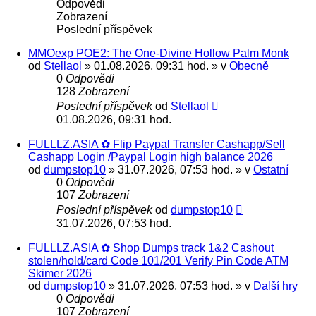
Odpovědi
Zobrazení
Poslední příspěvek
MMOexp POE2: The One-Divine Hollow Palm Monk
od
Stellaol
» 01.08.2026, 09:31 hod. » v
Obecně
0
Odpovědi
128
Zobrazení
Poslední příspěvek
od
Stellaol
01.08.2026, 09:31 hod.
FULLLZ.ASIA ✿ Flip Paypal Transfer Cashapp/Sell
Cashapp Login /Paypal Login high balance 2026
od
dumpstop10
» 31.07.2026, 07:53 hod. » v
Ostatní
0
Odpovědi
107
Zobrazení
Poslední příspěvek
od
dumpstop10
31.07.2026, 07:53 hod.
FULLLZ.ASIA ✿ Shop Dumps track 1&2 Cashout
stolen/hold/card Code 101/201 Verify Pin Code ATM
Skimer 2026
od
dumpstop10
» 31.07.2026, 07:53 hod. » v
Další hry
0
Odpovědi
107
Zobrazení