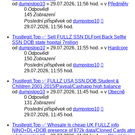
od
dumpstop10
» 29.07.2026, 11:56 hod. » v
Předměty
0
Odpovědi
145
Zobrazení
Poslední příspěvek
od
dumpstop10
29.07.2026, 11:56 hod.
Trustlegit.Top ✅ Sell FULLZ SSN DLFont Back Selfie
SSN DOB state hopital 7milion
od
dumpstop10
» 29.07.2026, 11:55 hod. » v
Hardcore
0
Odpovědi
150
Zobrazení
Poslední příspěvek
od
dumpstop10
29.07.2026, 11:55 hod.
Trustlegit.Top ✅ FULLZ USA SSN.DOB.Student &
Сhildren 2001-2015/Paypal/Cashapp high balance
od
dumpstop10
» 29.07.2026, 11:45 hod. » v
Obecně
0
Odpovědi
131
Zobrazení
Poslední příspěvek
od
dumpstop10
29.07.2026, 11:45 hod.
Trustlegit.Top ✅ Whosale Is cheap UK FULLZ info
NINO+DL+DOB presence of 872k data/Cloned Cards atm