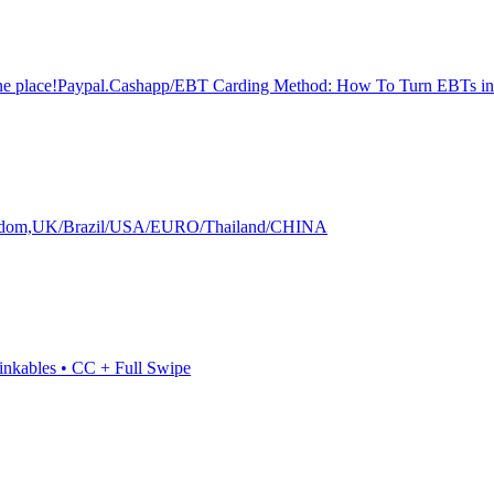
place!Paypal.Cashapp/EBT Carding Method: How To Turn EBTs in
Kingdom,UK/Brazil/USA/EURO/Thailand/CHINA
inkables • CC + Full Swipe