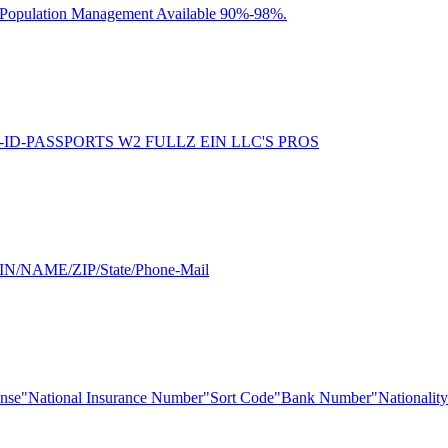
of Population Management Available 90%-98%.
-DL-ID-PASSPORTS W2 FULLZ EIN LLC'S PROS
SIN/NAME/ZIP/State/Phone-Mail
nse"National Insurance Number"Sort Code"Bank Number"Nationality