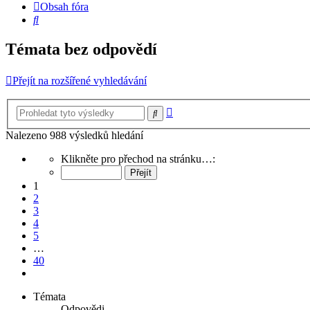
Obsah fóra
Hledat
Témata bez odpovědí
Přejít na rozšířené vyhledávání
Pokročilé
Hledat
hledání
Nalezeno 988 výsledků hledání
Stránka
Klikněte pro přechod na stránku…:
1
z
1
40
2
3
4
5
…
40
Další
Témata
Odpovědi