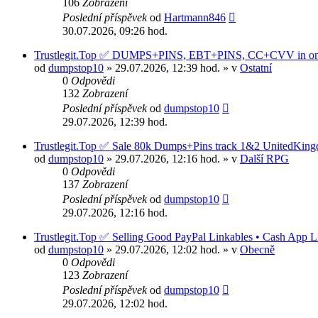
106
Zobrazení
Poslední příspěvek
od
Hartmann846
30.07.2026, 09:26 hod.
Trustlegit.Top ✅ DUMPS+PINS, EBT+PINS, CC+CVV in one 
od
dumpstop10
» 29.07.2026, 12:39 hod. » v
Ostatní
0
Odpovědi
132
Zobrazení
Poslední příspěvek
od
dumpstop10
29.07.2026, 12:39 hod.
Trustlegit.Top ✅ Sale 80k Dumps+Pins track 1&2 United
od
dumpstop10
» 29.07.2026, 12:16 hod. » v
Další RPG
0
Odpovědi
137
Zobrazení
Poslední příspěvek
od
dumpstop10
29.07.2026, 12:16 hod.
Trustlegit.Top ✅ Selling Good PayPal Linkables • Cash App L
od
dumpstop10
» 29.07.2026, 12:02 hod. » v
Obecně
0
Odpovědi
123
Zobrazení
Poslední příspěvek
od
dumpstop10
29.07.2026, 12:02 hod.