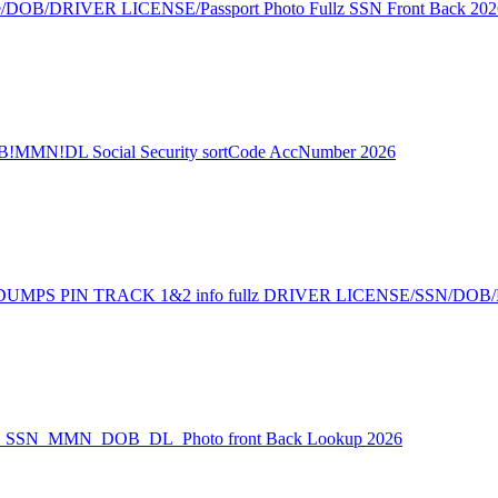
e/DOB/DRIVER LICENSE/Passport Photo Fullz SSN Front Back 202
!MMN!DL Social Security sortCode AccNumber 2026
MPS PIN TRACK 1&2 info fullz DRIVER LICENSE/SSN/DOB
USA_SSN_MMN_DOB_DL_Photo front Back Lookup 2026