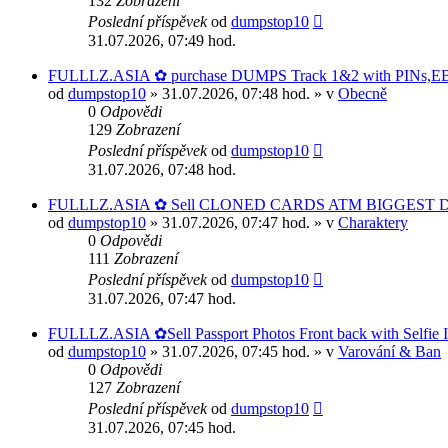
132
Zobrazení
Poslední příspěvek
od
dumpstop10
31.07.2026, 07:49 hod.
FULLLZ.ASIA ✿ purchase DUMPS Track 1&2 with PINs,EBTs
od
dumpstop10
» 31.07.2026, 07:48 hod. » v
Obecně
0
Odpovědi
129
Zobrazení
Poslední příspěvek
od
dumpstop10
31.07.2026, 07:48 hod.
FULLLZ.ASIA ✿ Sell CLONED CARDS ATM BIGGEST D
od
dumpstop10
» 31.07.2026, 07:47 hod. » v
Charaktery
0
Odpovědi
111
Zobrazení
Poslední příspěvek
od
dumpstop10
31.07.2026, 07:47 hod.
FULLLZ.ASIA ✿Sell Passport Photos Front back with Se
od
dumpstop10
» 31.07.2026, 07:45 hod. » v
Varování & Ban
0
Odpovědi
127
Zobrazení
Poslední příspěvek
od
dumpstop10
31.07.2026, 07:45 hod.