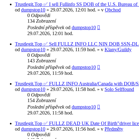
Trustlegit.Top ✅ I sell Fullinfo SS DOB of the U.S. Bureau 
od
dumpstop10
» 29.07.2026, 12:01 hod. » v
Obchod
0
Odpovědi
134
Zobrazení
Poslední příspěvek
od
dumpstop10
29.07.2026, 12:01 hod.
Trustlegit.Top ✅ Sell FULLZ INFO LLC NIN DOB SSN
od
dumpstop10
» 29.07.2026, 11:59 hod. » v
Klany/Guildy
0
Odpovědi
143
Zobrazení
Poslední příspěvek
od
dumpstop10
29.07.2026, 11:59 hod.
Trustlegit.Top ✅ FULLZ INFO Australia/Canada with DOB/
od
dumpstop10
» 29.07.2026, 11:58 hod. » v
Solo Selffound
0
Odpovědi
154
Zobrazení
Poslední příspěvek
od
dumpstop10
29.07.2026, 11:58 hod.
Trustlegit.Top ✅ FULLZ DEAD UK Date Of Birth"driver lice
od
dumpstop10
» 29.07.2026, 11:56 hod. » v
Předměty
0
Odpovědi