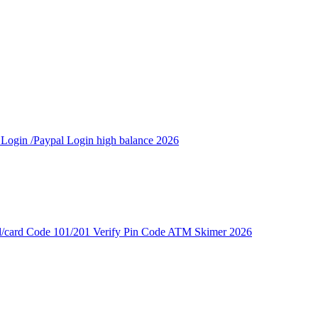
ogin /Paypal Login high balance 2026
card Code 101/201 Verify Pin Code ATM Skimer 2026