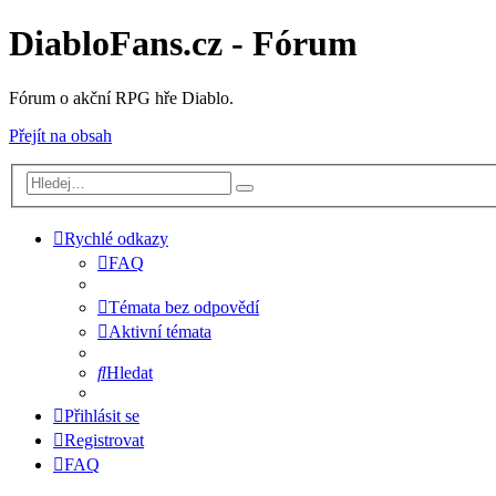
DiabloFans.cz - Fórum
Fórum o akční RPG hře Diablo.
Přejít na obsah
Rychlé odkazy
FAQ
Témata bez odpovědí
Aktivní témata
Hledat
Přihlásit se
Registrovat
FAQ