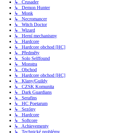
↳ Crusader
↳ Demon Hunter
↳ Monk
↳ Necromancer
↳ Witch Doctor
↳ Wizard
↳ Herní mechanismy
↳ Hardcore
↳ Hardcore obchod [HC]
↳ Předměty
↳ Solo Selffound
↳ Monstra
↳ Obchod
↳ Hardcore obchod [HC]
↳ Klany/Guildy
↳ CZSK Komunita
↳ Dark Guardians
↳ Serafins
↳ HC Poetarum
↳ Sezóny
↳ Hardcore
↳ Softcore
↳ Achievementy
↳ Technické problémy