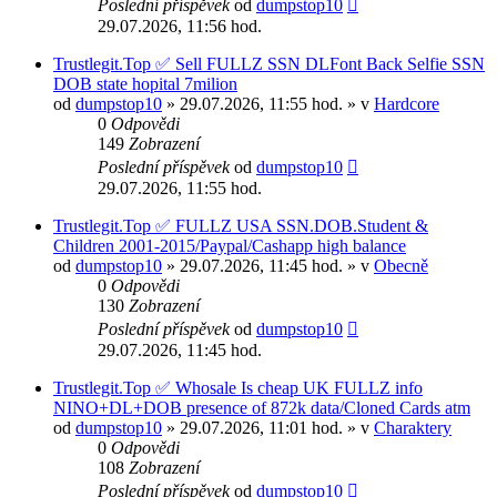
Poslední příspěvek
od
dumpstop10
29.07.2026, 11:56 hod.
Trustlegit.Top ✅ Sell FULLZ SSN DLFont Back Selfie SSN
DOB state hopital 7milion
od
dumpstop10
» 29.07.2026, 11:55 hod. » v
Hardcore
0
Odpovědi
149
Zobrazení
Poslední příspěvek
od
dumpstop10
29.07.2026, 11:55 hod.
Trustlegit.Top ✅ FULLZ USA SSN.DOB.Student &
Сhildren 2001-2015/Paypal/Cashapp high balance
od
dumpstop10
» 29.07.2026, 11:45 hod. » v
Obecně
0
Odpovědi
130
Zobrazení
Poslední příspěvek
od
dumpstop10
29.07.2026, 11:45 hod.
Trustlegit.Top ✅ Whosale Is cheap UK FULLZ info
NINO+DL+DOB presence of 872k data/Cloned Cards atm
od
dumpstop10
» 29.07.2026, 11:01 hod. » v
Charaktery
0
Odpovědi
108
Zobrazení
Poslední příspěvek
od
dumpstop10