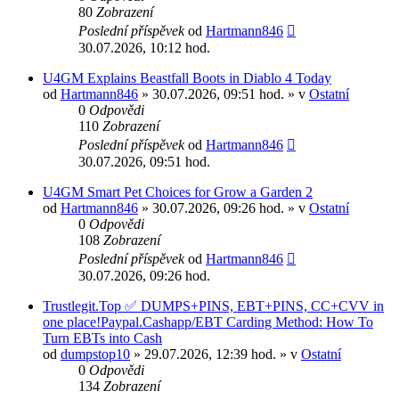
80
Zobrazení
Poslední příspěvek
od
Hartmann846
30.07.2026, 10:12 hod.
U4GM Explains Beastfall Boots in Diablo 4 Today
od
Hartmann846
» 30.07.2026, 09:51 hod. » v
Ostatní
0
Odpovědi
110
Zobrazení
Poslední příspěvek
od
Hartmann846
30.07.2026, 09:51 hod.
U4GM Smart Pet Choices for Grow a Garden 2
od
Hartmann846
» 30.07.2026, 09:26 hod. » v
Ostatní
0
Odpovědi
108
Zobrazení
Poslední příspěvek
od
Hartmann846
30.07.2026, 09:26 hod.
Trustlegit.Top ✅ DUMPS+PINS, EBT+PINS, CC+CVV in
one place!Paypal.Cashapp/EBT Carding Method: How To
Turn EBTs into Cash
od
dumpstop10
» 29.07.2026, 12:39 hod. » v
Ostatní
0
Odpovědi
134
Zobrazení