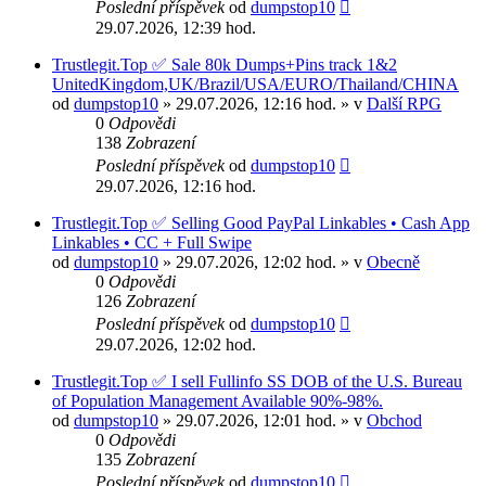
Poslední příspěvek
od
dumpstop10
29.07.2026, 12:39 hod.
Trustlegit.Top ✅ Sale 80k Dumps+Pins track 1&2
UnitedKingdom,UK/Brazil/USA/EURO/Thailand/CHINA
od
dumpstop10
» 29.07.2026, 12:16 hod. » v
Další RPG
0
Odpovědi
138
Zobrazení
Poslední příspěvek
od
dumpstop10
29.07.2026, 12:16 hod.
Trustlegit.Top ✅ Selling Good PayPal Linkables • Cash App
Linkables • CC + Full Swipe
od
dumpstop10
» 29.07.2026, 12:02 hod. » v
Obecně
0
Odpovědi
126
Zobrazení
Poslední příspěvek
od
dumpstop10
29.07.2026, 12:02 hod.
Trustlegit.Top ✅ I sell Fullinfo SS DOB of the U.S. Bureau
of Population Management Available 90%-98%.
od
dumpstop10
» 29.07.2026, 12:01 hod. » v
Obchod
0
Odpovědi
135
Zobrazení
Poslední příspěvek
od
dumpstop10