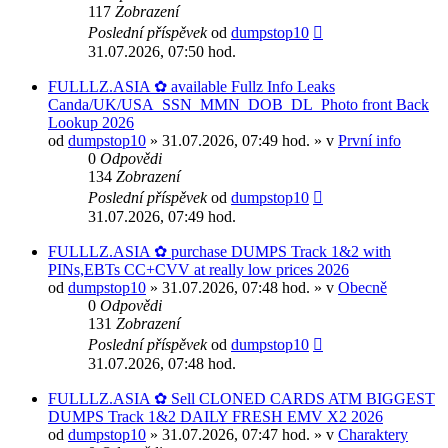
117
Zobrazení
Poslední příspěvek
od
dumpstop10
31.07.2026, 07:50 hod.
FULLLZ.ASIA ✿ available Fullz Info Leaks
Canda/UK/USA_SSN_MMN_DOB_DL_Photo front Back
Lookup 2026
od
dumpstop10
» 31.07.2026, 07:49 hod. » v
První info
0
Odpovědi
134
Zobrazení
Poslední příspěvek
od
dumpstop10
31.07.2026, 07:49 hod.
FULLLZ.ASIA ✿ purchase DUMPS Track 1&2 with
PINs,EBTs CC+CVV at really low prices 2026
od
dumpstop10
» 31.07.2026, 07:48 hod. » v
Obecně
0
Odpovědi
131
Zobrazení
Poslední příspěvek
od
dumpstop10
31.07.2026, 07:48 hod.
FULLLZ.ASIA ✿ Sell CLONED CARDS ATM BIGGEST
DUMPS Track 1&2 DAILY FRESH EMV X2 2026
od
dumpstop10
» 31.07.2026, 07:47 hod. » v
Charaktery