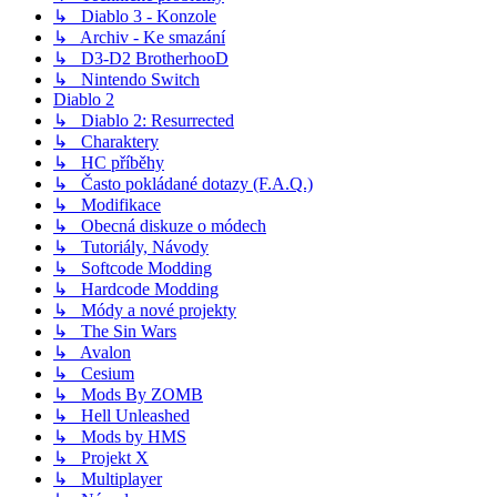
↳ Diablo 3 - Konzole
↳ Archiv - Ke smazání
↳ D3-D2 BrotherhooD
↳ Nintendo Switch
Diablo 2
↳ Diablo 2: Resurrected
↳ Charaktery
↳ HC příběhy
↳ Často pokládané dotazy (F.A.Q.)
↳ Modifikace
↳ Obecná diskuze o módech
↳ Tutoriály, Návody
↳ Softcode Modding
↳ Hardcode Modding
↳ Módy a nové projekty
↳ The Sin Wars
↳ Avalon
↳ Cesium
↳ Mods By ZOMB
↳ Hell Unleashed
↳ Mods by HMS
↳ Projekt X
↳ Multiplayer