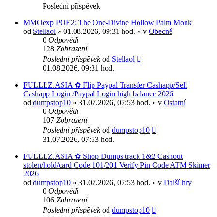
Poslední příspěvek
MMOexp POE2: The One-Divine Hollow Palm Monk
od
Stellaol
» 01.08.2026, 09:31 hod. » v
Obecně
0
Odpovědi
128
Zobrazení
Poslední příspěvek
od
Stellaol
01.08.2026, 09:31 hod.
FULLLZ.ASIA ✿ Flip Paypal Transfer Cashapp/Sell
Cashapp Login /Paypal Login high balance 2026
od
dumpstop10
» 31.07.2026, 07:53 hod. » v
Ostatní
0
Odpovědi
107
Zobrazení
Poslední příspěvek
od
dumpstop10
31.07.2026, 07:53 hod.
FULLLZ.ASIA ✿ Shop Dumps track 1&2 Cashout
stolen/hold/card Code 101/201 Verify Pin Code ATM Skimer
2026
od
dumpstop10
» 31.07.2026, 07:53 hod. » v
Další hry
0
Odpovědi
106
Zobrazení
Poslední příspěvek
od
dumpstop10