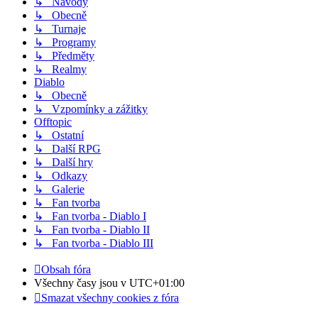
↳ Návody
↳ Obecně
↳ Turnaje
↳ Programy
↳ Předměty
↳ Realmy
Diablo
↳ Obecně
↳ Vzpomínky a zážitky
Offtopic
↳ Ostatní
↳ Další RPG
↳ Další hry
↳ Odkazy
↳ Galerie
↳ Fan tvorba
↳ Fan tvorba - Diablo I
↳ Fan tvorba - Diablo II
↳ Fan tvorba - Diablo III
Obsah fóra
Všechny časy jsou v
UTC+01:00
Smazat všechny cookies z fóra