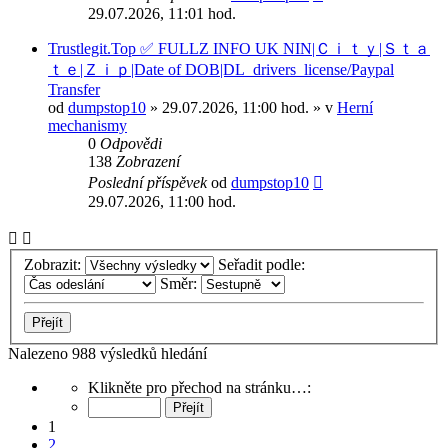
29.07.2026, 11:01 hod.
Trustlegit.Top ✅ FULLZ INFO UK NIN|Ｃｉｔｙ|Ｓｔａ
ｔｅ|Ｚｉｐ|Date of DOB|DL_drivers_license/Paypal
Transfer
od
dumpstop10
» 29.07.2026, 11:00 hod. » v
Herní
mechanismy
0
Odpovědi
138
Zobrazení
Poslední příspěvek
od
dumpstop10
29.07.2026, 11:00 hod.
Zobrazit:
Seřadit podle:
Směr:
Nalezeno 988 výsledků hledání
Stránka
Klikněte pro přechod na stránku…:
1
z
1
40
2