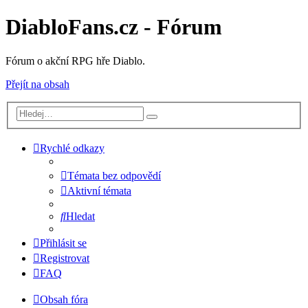
DiabloFans.cz - Fórum
Fórum o akční RPG hře Diablo.
Přejít na obsah
Rychlé odkazy
Témata bez odpovědí
Aktivní témata
Hledat
Přihlásit se
Registrovat
FAQ
Obsah fóra