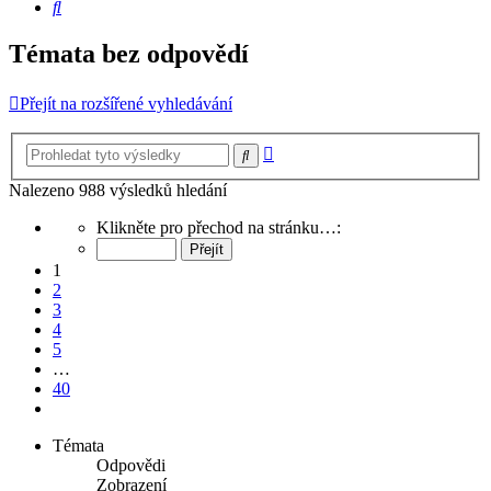
Hledat
Témata bez odpovědí
Přejít na rozšířené vyhledávání
Pokročilé
Hledat
hledání
Nalezeno 988 výsledků hledání
Stránka
Klikněte pro přechod na stránku…:
1
z
1
40
2
3
4
5
…
40
Další
Témata
Odpovědi
Zobrazení