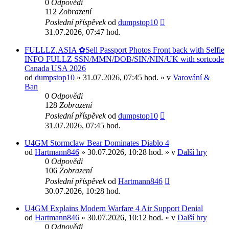
0
Odpovědi
112
Zobrazení
Poslední příspěvek
od
dumpstop10
31.07.2026, 07:47 hod.
FULLLZ.ASIA ✿Sell Passport Photos Front back with Selfie
INFO FULLZ SSN/MMN/DOB/SIN/NIN/UK with sortcode
Canada USA 2026
od
dumpstop10
» 31.07.2026, 07:45 hod. » v
Varování &
Ban
0
Odpovědi
128
Zobrazení
Poslední příspěvek
od
dumpstop10
31.07.2026, 07:45 hod.
U4GM Stormclaw Bear Dominates Diablo 4
od
Hartmann846
» 30.07.2026, 10:28 hod. » v
Další hry
0
Odpovědi
106
Zobrazení
Poslední příspěvek
od
Hartmann846
30.07.2026, 10:28 hod.
U4GM Explains Modern Warfare 4 Air Support Denial
od
Hartmann846
» 30.07.2026, 10:12 hod. » v
Další hry
0
Odpovědi