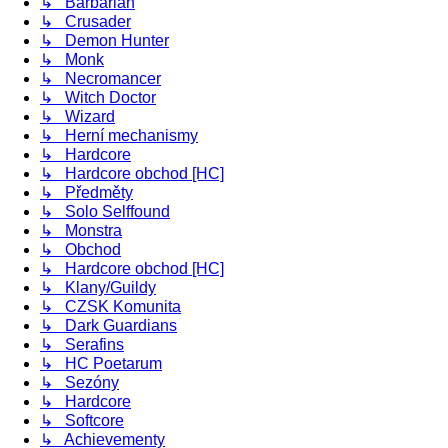
↳ Barbarian
↳ Crusader
↳ Demon Hunter
↳ Monk
↳ Necromancer
↳ Witch Doctor
↳ Wizard
↳ Herní mechanismy
↳ Hardcore
↳ Hardcore obchod [HC]
↳ Předměty
↳ Solo Selffound
↳ Monstra
↳ Obchod
↳ Hardcore obchod [HC]
↳ Klany/Guildy
↳ CZSK Komunita
↳ Dark Guardians
↳ Serafins
↳ HC Poetarum
↳ Sezóny
↳ Hardcore
↳ Softcore
↳ Achievementy