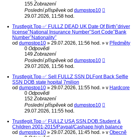
155
Zobrazení
Poslední příspěvek
od
dumpstop10
29.07.2026, 11:58 hod.
Trustlegit.Top ✅ FULLZ DEAD UK Date Of Birth"driver
license"National Insurance Number"Sort Code"Bank
Number"Nationality"
od
dumpstop10
» 29.07.2026, 11:56 hod. » v
Předměty
0
Odpovědi
149
Zobrazení
Poslední příspěvek
od
dumpstop10
29.07.2026, 11:56 hod.
Trustlegit.Top ✅ Sell FULLZ SSN DLFont Back Selfie
SSN DOB state hopital 7milion
od
dumpstop10
» 29.07.2026, 11:55 hod. » v
Hardcore
0
Odpovědi
152
Zobrazení
Poslední příspěvek
od
dumpstop10
29.07.2026, 11:55 hod.
Trustlegit.Top ✅ FULLZ USA SSN.DOB.Student &
Сhildren 2001-2015/Paypal/Cashapp high balance
od
dumpstop10
» 29.07.2026, 11:45 hod. » v
Obecně