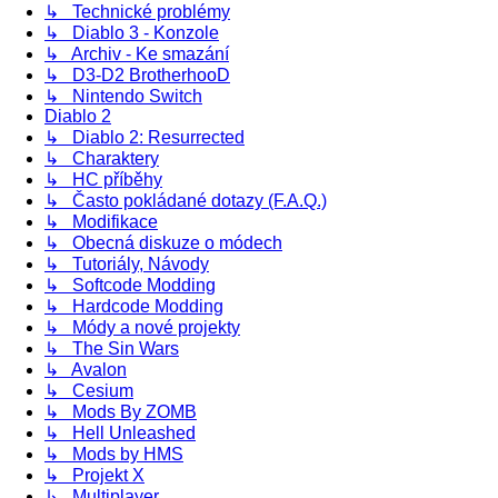
↳ Technické problémy
↳ Diablo 3 - Konzole
↳ Archiv - Ke smazání
↳ D3-D2 BrotherhooD
↳ Nintendo Switch
Diablo 2
↳ Diablo 2: Resurrected
↳ Charaktery
↳ HC příběhy
↳ Často pokládané dotazy (F.A.Q.)
↳ Modifikace
↳ Obecná diskuze o módech
↳ Tutoriály, Návody
↳ Softcode Modding
↳ Hardcode Modding
↳ Módy a nové projekty
↳ The Sin Wars
↳ Avalon
↳ Cesium
↳ Mods By ZOMB
↳ Hell Unleashed
↳ Mods by HMS
↳ Projekt X
↳ Multiplayer