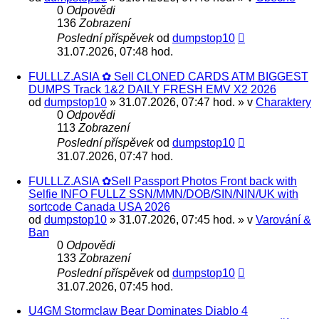
0
Odpovědi
136
Zobrazení
Poslední příspěvek
od
dumpstop10
31.07.2026, 07:48 hod.
FULLLZ.ASIA ✿ Sell CLONED CARDS ATM BIGGEST
DUMPS Track 1&2 DAILY FRESH EMV X2 2026
od
dumpstop10
» 31.07.2026, 07:47 hod. » v
Charaktery
0
Odpovědi
113
Zobrazení
Poslední příspěvek
od
dumpstop10
31.07.2026, 07:47 hod.
FULLLZ.ASIA ✿Sell Passport Photos Front back with
Selfie INFO FULLZ SSN/MMN/DOB/SIN/NIN/UK with
sortcode Canada USA 2026
od
dumpstop10
» 31.07.2026, 07:45 hod. » v
Varování &
Ban
0
Odpovědi
133
Zobrazení
Poslední příspěvek
od
dumpstop10
31.07.2026, 07:45 hod.
U4GM Stormclaw Bear Dominates Diablo 4