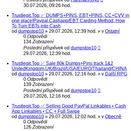
30.07.2026, 09:26 hod.
Trustlegit.Top ✅ DUMPS+PINS, EBT+PINS, CC+CVV in
one place!Paypal.Cashapp/EBT Carding Method: How
To Turn EBTs into Cash
od
dumpstop10
» 29.07.2026, 12:39 hod. » v
Ostatní
0
Odpovědi
134
Zobrazení
Poslední příspěvek
od
dumpstop10
29.07.2026, 12:39 hod.
Trustlegit.Top ✅ Sale 80k Dumps+Pins track 1&2
UnitedKingdom,UK/Brazil/USA/EURO/Thailand/CHINA
od
dumpstop10
» 29.07.2026, 12:16 hod. » v
Další RPG
0
Odpovědi
139
Zobrazení
Poslední příspěvek
od
dumpstop10
29.07.2026, 12:16 hod.
Trustlegit.Top ✅ Selling Good PayPal Linkables • Cash
App Linkables • CC + Full Swipe
od
dumpstop10
» 29.07.2026, 12:02 hod. » v
Obecně
0
Odpovědi
126
Zobrazení