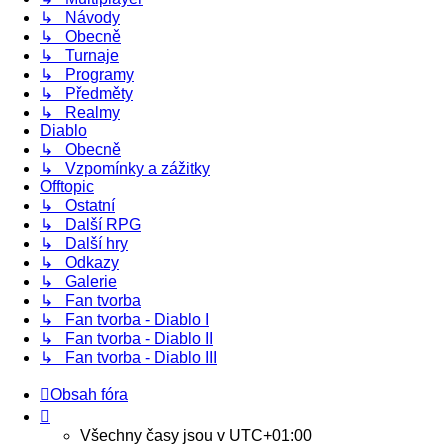
↳ Návody
↳ Obecně
↳ Turnaje
↳ Programy
↳ Předměty
↳ Realmy
Diablo
↳ Obecně
↳ Vzpomínky a zážitky
Offtopic
↳ Ostatní
↳ Další RPG
↳ Další hry
↳ Odkazy
↳ Galerie
↳ Fan tvorba
↳ Fan tvorba - Diablo I
↳ Fan tvorba - Diablo II
↳ Fan tvorba - Diablo III
Obsah fóra
Všechny časy jsou v
UTC+01:00