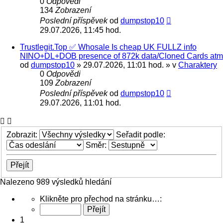
0
Odpovědi
134
Zobrazení
Poslední příspěvek
od
dumpstop10
29.07.2026, 11:45 hod.
Trustlegit.Top ✅ Whosale Is cheap UK FULLZ info
NINO+DL+DOB presence of 872k data/Cloned Cards atm
od
dumpstop10
» 29.07.2026, 11:01 hod. » v
Charaktery
0
Odpovědi
109
Zobrazení
Poslední příspěvek
od
dumpstop10
29.07.2026, 11:01 hod.
Zobrazit:
Seřadit podle:
Směr:
Nalezeno 989 výsledků hledání
Stránka
Klikněte pro přechod na stránku…:
1
z
1