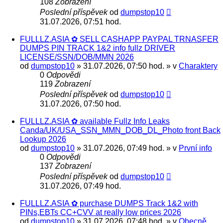
108
Zobrazení
Poslední příspěvek
od
dumpstop10
31.07.2026, 07:51 hod.
FULLLZ.ASIA ✿ SELL CASHAPP PAYPAL TRNASFER
DUMPS PIN TRACK 1&2 info fullz DRIVER
LICENSE/SSN/DOB/MMN 2026
od
dumpstop10
» 31.07.2026, 07:50 hod. » v
Charaktery
0
Odpovědi
119
Zobrazení
Poslední příspěvek
od
dumpstop10
31.07.2026, 07:50 hod.
FULLLZ.ASIA ✿ available Fullz Info Leaks
Canda/UK/USA_SSN_MMN_DOB_DL_Photo front Back
Lookup 2026
od
dumpstop10
» 31.07.2026, 07:49 hod. » v
První info
0
Odpovědi
137
Zobrazení
Poslední příspěvek
od
dumpstop10
31.07.2026, 07:49 hod.
FULLLZ.ASIA ✿ purchase DUMPS Track 1&2 with
PINs,EBTs CC+CVV at really low prices 2026
od
dumpstop10
» 31.07.2026, 07:48 hod. » v
Obecně