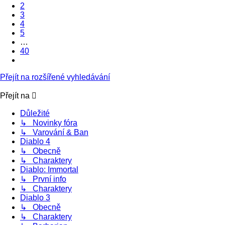
40
2
3
4
5
…
40
Další
Přejít na rozšířené vyhledávání
Přejít na
Důležité
↳ Novinky fóra
↳ Varování & Ban
Diablo 4
↳ Obecně
↳ Charaktery
Diablo: Immortal
↳ První info
↳ Charaktery
Diablo 3
↳ Obecně
↳ Charaktery