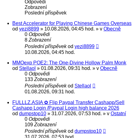
Odpovědi
Zobrazení
Poslední příspěvek
Best Accelerator for Playing Chinese Games Overseas
od
yezi8899
» 10.08.2026, 04:45 hod. » v
Obecně
0
Odpovědi
8
Zobrazení
Poslední příspěvek
od
yezi8899
10.08.2026, 04:45 hod.
MMOexp POE2: The One-Divine Hollow Palm Monk
od
Stellaol
» 01.08.2026, 09:31 hod. » v
Obecně
0
Odpovědi
133
Zobrazení
Poslední příspěvek
od
Stellaol
01.08.2026, 09:31 hod.
FULLLZ.ASIA ✿ Flip Paypal Transfer Cashapp/Sell
Cashapp Login /Paypal Login high balance 2026
od
dumpstop10
» 31.07.2026, 07:53 hod. » v
Ostatní
0
Odpovědi
109
Zobrazení
Poslední příspěvek
od
dumpstop10
31.07.2026, 07:53 hod.