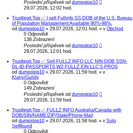
Poslední příspěvek
od
dumpstop10
29.07.2026, 12:02 hod.
Trustlegit.Top ✅ I sell Fullinfo SS DOB of the U.S. Bureau
of Population Management Available 90%-98%.
od
dumpstop10
» 29.07.2026, 12:01 hod. » v
Obchod
0
Odpovědi
138
Zobrazení
Poslední příspěvek
od
dumpstop10
29.07.2026, 12:01 hod.
Trustlegit.Top ✅ Sell FULLZ INFO LLC NIN DOB SSN-
DL-ID-PASSPORTS W2 FULLZ EIN LLC'S PROS
od
dumpstop10
» 29.07.2026, 11:59 hod. » v
Klany/Guildy
0
Odpovědi
149
Zobrazení
Poslední příspěvek
od
dumpstop10
29.07.2026, 11:59 hod.
Trustlegit.Top ✅ FULLZ INFO Australia/Canada with
DOB/SIN/NAME/ZIP/State/Phone-Mail
od
dumpstop10
» 29.07.2026, 11:58 hod. » v
Solo
Selffound
0
Odpovědi