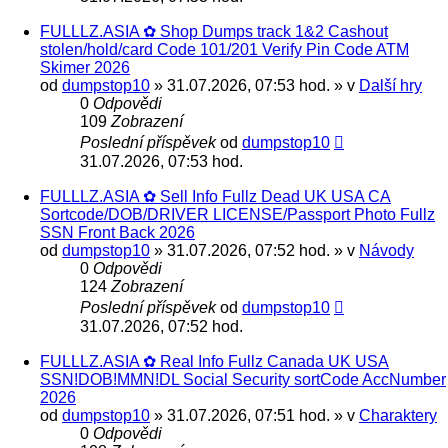
FULLLZ.ASIA ✿ Shop Dumps track 1&2 Cashout
stolen/hold/card Code 101/201 Verify Pin Code ATM
Skimer 2026
od
dumpstop10
» 31.07.2026, 07:53 hod. » v
Další hry
0
Odpovědi
109
Zobrazení
Poslední příspěvek
od
dumpstop10
31.07.2026, 07:53 hod.
FULLLZ.ASIA ✿ Sell Info Fullz Dead UK USA CA
Sortcode/DOB/DRIVER LICENSE/Passport Photo Fullz
SSN Front Back 2026
od
dumpstop10
» 31.07.2026, 07:52 hod. » v
Návody
0
Odpovědi
124
Zobrazení
Poslední příspěvek
od
dumpstop10
31.07.2026, 07:52 hod.
FULLLZ.ASIA ✿ Real Info Fullz Canada UK USA
SSN!DOB!MMN!DL Social Security sortCode AccNumber
2026
od
dumpstop10
» 31.07.2026, 07:51 hod. » v
Charaktery
0
Odpovědi