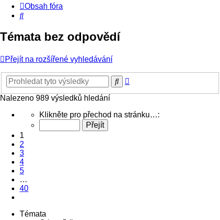
Obsah fóra
Hledat
Témata bez odpovědí
Přejít na rozšířené vyhledávání
Pokročilé
Hledat
hledání
Nalezeno 989 výsledků hledání
Stránka
Klikněte pro přechod na stránku…:
1
z
1
40
2
3
4
5
…
40
Další
Témata