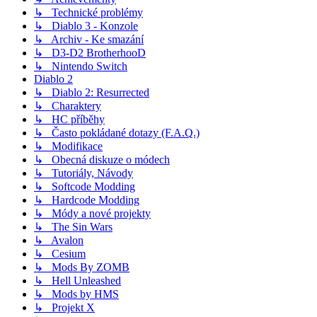
↳ Technické problémy
↳ Diablo 3 - Konzole
↳ Archiv - Ke smazání
↳ D3-D2 BrotherhooD
↳ Nintendo Switch
Diablo 2
↳ Diablo 2: Resurrected
↳ Charaktery
↳ HC příběhy
↳ Často pokládané dotazy (F.A.Q.)
↳ Modifikace
↳ Obecná diskuze o módech
↳ Tutoriály, Návody
↳ Softcode Modding
↳ Hardcode Modding
↳ Módy a nové projekty
↳ The Sin Wars
↳ Avalon
↳ Cesium
↳ Mods By ZOMB
↳ Hell Unleashed
↳ Mods by HMS
↳ Projekt X