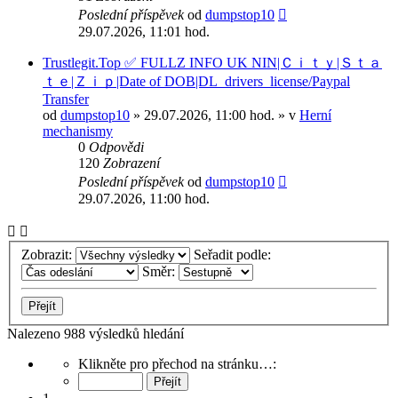
Poslední příspěvek
od
dumpstop10
29.07.2026, 11:01 hod.
Trustlegit.Top ✅ FULLZ INFO UK NIN|Ｃｉｔｙ|Ｓｔａ
ｔｅ|Ｚｉｐ|Date of DOB|DL_drivers_license/Paypal
Transfer
od
dumpstop10
» 29.07.2026, 11:00 hod. » v
Herní
mechanismy
0
Odpovědi
120
Zobrazení
Poslední příspěvek
od
dumpstop10
29.07.2026, 11:00 hod.
Zobrazit:
Seřadit podle:
Směr:
Nalezeno 988 výsledků hledání
Stránka
Klikněte pro přechod na stránku…:
1
z