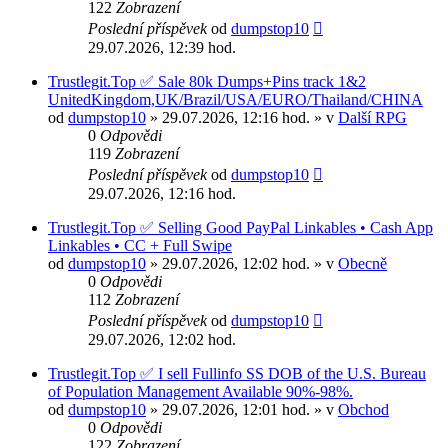
122
Zobrazení
Poslední příspěvek
od
dumpstop10
29.07.2026, 12:39 hod.
Trustlegit.Top ✅ Sale 80k Dumps+Pins track 1&2
UnitedKingdom,UK/Brazil/USA/EURO/Thailand/CHINA
od
dumpstop10
» 29.07.2026, 12:16 hod. » v
Další RPG
0
Odpovědi
119
Zobrazení
Poslední příspěvek
od
dumpstop10
29.07.2026, 12:16 hod.
Trustlegit.Top ✅ Selling Good PayPal Linkables • Cash App
Linkables • CC + Full Swipe
od
dumpstop10
» 29.07.2026, 12:02 hod. » v
Obecně
0
Odpovědi
112
Zobrazení
Poslední příspěvek
od
dumpstop10
29.07.2026, 12:02 hod.
Trustlegit.Top ✅ I sell Fullinfo SS DOB of the U.S. Bureau
of Population Management Available 90%-98%.
od
dumpstop10
» 29.07.2026, 12:01 hod. » v
Obchod
0
Odpovědi
122
Zobrazení