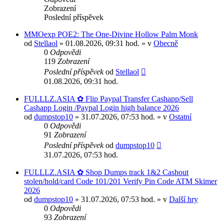
Zobrazení
Poslední příspěvek
MMOexp POE2: The One-Divine Hollow Palm Monk
od
Stellaol
» 01.08.2026, 09:31 hod. » v
Obecně
0
Odpovědi
119
Zobrazení
Poslední příspěvek
od
Stellaol
01.08.2026, 09:31 hod.
FULLLZ.ASIA ✿ Flip Paypal Transfer Cashapp/Sell
Cashapp Login /Paypal Login high balance 2026
od
dumpstop10
» 31.07.2026, 07:53 hod. » v
Ostatní
0
Odpovědi
91
Zobrazení
Poslední příspěvek
od
dumpstop10
31.07.2026, 07:53 hod.
FULLLZ.ASIA ✿ Shop Dumps track 1&2 Cashout
stolen/hold/card Code 101/201 Verify Pin Code ATM Skimer
2026
od
dumpstop10
» 31.07.2026, 07:53 hod. » v
Další hry
0
Odpovědi
93
Zobrazení