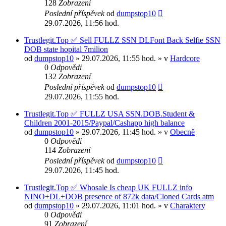
128
Zobrazení
Poslední příspěvek
od
dumpstop10
29.07.2026, 11:56 hod.
Trustlegit.Top ✅ Sell FULLZ SSN DLFont Back Selfie SSN
DOB state hopital 7milion
od
dumpstop10
» 29.07.2026, 11:55 hod. » v
Hardcore
0
Odpovědi
132
Zobrazení
Poslední příspěvek
od
dumpstop10
29.07.2026, 11:55 hod.
Trustlegit.Top ✅ FULLZ USA SSN.DOB.Student &
Сhildren 2001-2015/Paypal/Cashapp high balance
od
dumpstop10
» 29.07.2026, 11:45 hod. » v
Obecně
0
Odpovědi
114
Zobrazení
Poslední příspěvek
od
dumpstop10
29.07.2026, 11:45 hod.
Trustlegit.Top ✅ Whosale Is cheap UK FULLZ info
NINO+DL+DOB presence of 872k data/Cloned Cards atm
od
dumpstop10
» 29.07.2026, 11:01 hod. » v
Charaktery
0
Odpovědi
91
Zobrazení