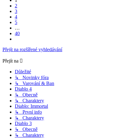
1
40
2
3
4
5
…
40
Další
Přejít na rozšířené vyhledávání
Přejít na
Důležité
↳ Novinky fóra
↳ Varování & Ban
Diablo 4
↳ Obecně
↳ Charaktery
Diablo: Immortal
↳ První info
↳ Charaktery
Diablo 3
↳ Obecně
↳ Charaktery