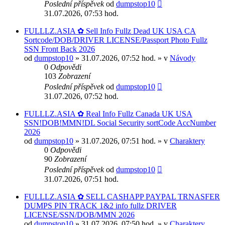
Poslední příspěvek
od
dumpstop10
31.07.2026, 07:53 hod.
FULLLZ.ASIA ✿ Sell Info Fullz Dead UK USA CA
Sortcode/DOB/DRIVER LICENSE/Passport Photo Fullz
SSN Front Back 2026
od
dumpstop10
» 31.07.2026, 07:52 hod. » v
Návody
0
Odpovědi
103
Zobrazení
Poslední příspěvek
od
dumpstop10
31.07.2026, 07:52 hod.
FULLLZ.ASIA ✿ Real Info Fullz Canada UK USA
SSN!DOB!MMN!DL Social Security sortCode AccNumber
2026
od
dumpstop10
» 31.07.2026, 07:51 hod. » v
Charaktery
0
Odpovědi
90
Zobrazení
Poslední příspěvek
od
dumpstop10
31.07.2026, 07:51 hod.
FULLLZ.ASIA ✿ SELL CASHAPP PAYPAL TRNASFER
DUMPS PIN TRACK 1&2 info fullz DRIVER
LICENSE/SSN/DOB/MMN 2026
od
dumpstop10
» 31.07.2026, 07:50 hod. » v
Charaktery