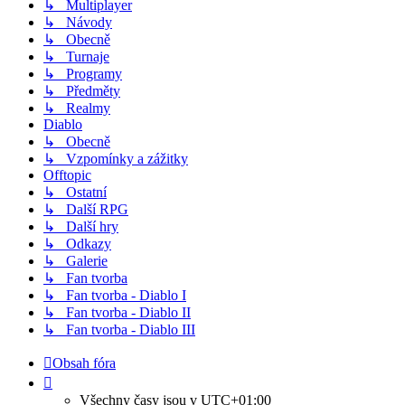
↳ Multiplayer
↳ Návody
↳ Obecně
↳ Turnaje
↳ Programy
↳ Předměty
↳ Realmy
Diablo
↳ Obecně
↳ Vzpomínky a zážitky
Offtopic
↳ Ostatní
↳ Další RPG
↳ Další hry
↳ Odkazy
↳ Galerie
↳ Fan tvorba
↳ Fan tvorba - Diablo I
↳ Fan tvorba - Diablo II
↳ Fan tvorba - Diablo III
Obsah fóra
Všechny časy jsou v
UTC+01:00