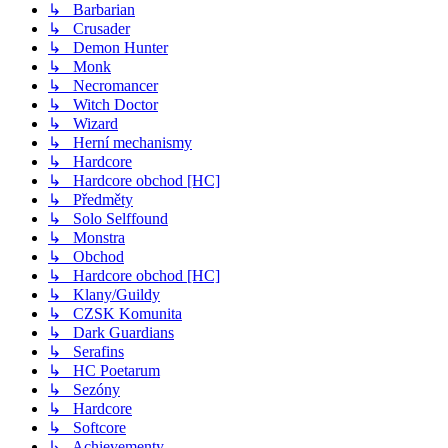
↳ Barbarian
↳ Crusader
↳ Demon Hunter
↳ Monk
↳ Necromancer
↳ Witch Doctor
↳ Wizard
↳ Herní mechanismy
↳ Hardcore
↳ Hardcore obchod [HC]
↳ Předměty
↳ Solo Selffound
↳ Monstra
↳ Obchod
↳ Hardcore obchod [HC]
↳ Klany/Guildy
↳ CZSK Komunita
↳ Dark Guardians
↳ Serafins
↳ HC Poetarum
↳ Sezóny
↳ Hardcore
↳ Softcore
↳ Achievementy