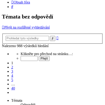
Obsah fóra
Hledat
Témata bez odpovědí
Přejít na rozšířené vyhledávání
Pokročilé
Hledat
hledání
Nalezeno 988 výsledků hledání
Stránka
Klikněte pro přechod na stránku…:
1
z
1
40
2
3
4
5
…
40
Další
Témata
Odpovědi