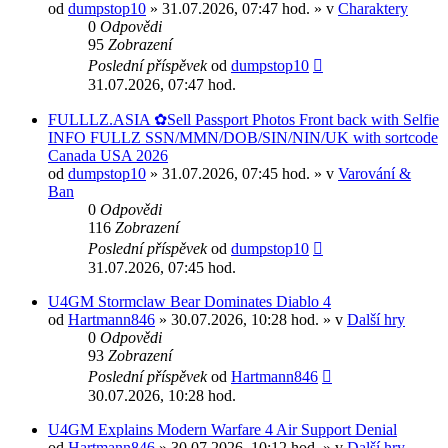
od
dumpstop10
» 31.07.2026, 07:47 hod. » v
Charaktery
0
Odpovědi
95
Zobrazení
Poslední příspěvek
od
dumpstop10
31.07.2026, 07:47 hod.
FULLLZ.ASIA ✿Sell Passport Photos Front back with Selfie
INFO FULLZ SSN/MMN/DOB/SIN/NIN/UK with sortcode
Canada USA 2026
od
dumpstop10
» 31.07.2026, 07:45 hod. » v
Varování &
Ban
0
Odpovědi
116
Zobrazení
Poslední příspěvek
od
dumpstop10
31.07.2026, 07:45 hod.
U4GM Stormclaw Bear Dominates Diablo 4
od
Hartmann846
» 30.07.2026, 10:28 hod. » v
Další hry
0
Odpovědi
93
Zobrazení
Poslední příspěvek
od
Hartmann846
30.07.2026, 10:28 hod.
U4GM Explains Modern Warfare 4 Air Support Denial
od
Hartmann846
» 30.07.2026, 10:12 hod. » v
Další hry