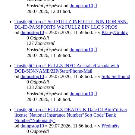
Poslední příspěvek
od
dumpstop10
29.07.2026, 12:01 hod.
Trustlegit.Top ✅ Sell FULLZ INFO LLC NIN DOB SSN-
DL-ID-PASSPORTS W2 FULLZ EIN LLC'S PROS
od
dumpstop10
» 29.07.2026, 11:59 hod. » v
Klany/Guildy
0
Odpovědi
127
Zobrazení
Poslední příspěvek
od
dumpstop10
29.07.2026, 11:59 hod.
Trustlegit.Top ✅ FULLZ INFO Australia/Canada with
DOB/SIN/NAME/ZIP/State/Phone-Mail
od
dumpstop10
» 29.07.2026, 11:58 hod. » v
Solo Selffound
0
Odpovědi
138
Zobrazení
Poslední příspěvek
od
dumpstop10
29.07.2026, 11:58 hod.
Trustlegit.Top ✅ FULLZ DEAD UK Date Of Birth"driver
license"National Insurance Number"Sort Code"Bank
Number"Nationality"
od
dumpstop10
» 29.07.2026, 11:56 hod. » v
Předměty
0
Odpovědi