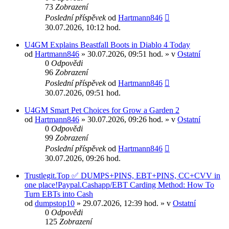
73
Zobrazení
Poslední příspěvek
od
Hartmann846
30.07.2026, 10:12 hod.
U4GM Explains Beastfall Boots in Diablo 4 Today
od
Hartmann846
» 30.07.2026, 09:51 hod. » v
Ostatní
0
Odpovědi
96
Zobrazení
Poslední příspěvek
od
Hartmann846
30.07.2026, 09:51 hod.
U4GM Smart Pet Choices for Grow a Garden 2
od
Hartmann846
» 30.07.2026, 09:26 hod. » v
Ostatní
0
Odpovědi
99
Zobrazení
Poslední příspěvek
od
Hartmann846
30.07.2026, 09:26 hod.
Trustlegit.Top ✅ DUMPS+PINS, EBT+PINS, CC+CVV in
one place!Paypal.Cashapp/EBT Carding Method: How To
Turn EBTs into Cash
od
dumpstop10
» 29.07.2026, 12:39 hod. » v
Ostatní
0
Odpovědi
125
Zobrazení