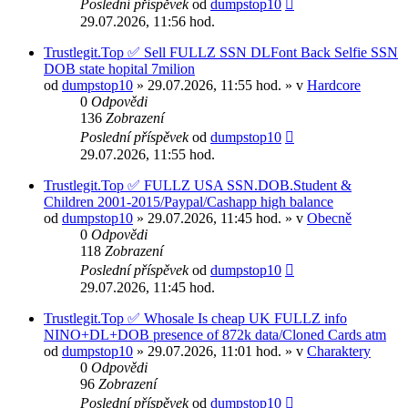
Poslední příspěvek
od
dumpstop10
29.07.2026, 11:56 hod.
Trustlegit.Top ✅ Sell FULLZ SSN DLFont Back Selfie SSN
DOB state hopital 7milion
od
dumpstop10
» 29.07.2026, 11:55 hod. » v
Hardcore
0
Odpovědi
136
Zobrazení
Poslední příspěvek
od
dumpstop10
29.07.2026, 11:55 hod.
Trustlegit.Top ✅ FULLZ USA SSN.DOB.Student &
Сhildren 2001-2015/Paypal/Cashapp high balance
od
dumpstop10
» 29.07.2026, 11:45 hod. » v
Obecně
0
Odpovědi
118
Zobrazení
Poslední příspěvek
od
dumpstop10
29.07.2026, 11:45 hod.
Trustlegit.Top ✅ Whosale Is cheap UK FULLZ info
NINO+DL+DOB presence of 872k data/Cloned Cards atm
od
dumpstop10
» 29.07.2026, 11:01 hod. » v
Charaktery
0
Odpovědi
96
Zobrazení
Poslední příspěvek
od
dumpstop10