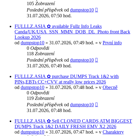
105
Zobrazení
Poslední příspěvek
od
dumpstop10
31.07.2026, 07:50 hod.
FULLLZ.ASIA ✿ available Fullz Info Leaks
Canda/UK/USA_SSN_MMN_DOB_DL_Photo front Back
Lookup 2026
od
dumpstop10
» 31.07.2026, 07:49 hod. » v
První info
0
Odpovědi
118
Zobrazení
Poslední příspěvek
od
dumpstop10
31.07.2026, 07:49 hod.
FULLLZ.ASIA ✿ purchase DUMPS Track 1&2 with
PINs,EBTs CC+CVV at really low prices 2026
od
dumpstop10
» 31.07.2026, 07:48 hod. » v
Obecně
0
Odpovědi
119
Zobrazení
Poslední příspěvek
od
dumpstop10
31.07.2026, 07:48 hod.
FULLLZ.ASIA ✿ Sell CLONED CARDS ATM BIGGEST
DUMPS Track 1&2 DAILY FRESH EMV X2 2026
od
dumpstop10
» 31.07.2026, 07:47 hod. » v
Charaktery