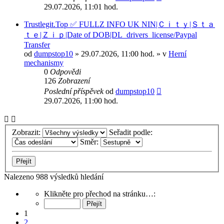
29.07.2026, 11:01 hod.
Trustlegit.Top ✅ FULLZ INFO UK NIN|Ｃｉｔｙ|Ｓｔａ
ｔｅ|Ｚｉｐ|Date of DOB|DL_drivers_license/Paypal
Transfer
od
dumpstop10
» 29.07.2026, 11:00 hod. » v
Herní
mechanismy
0
Odpovědi
126
Zobrazení
Poslední příspěvek
od
dumpstop10
29.07.2026, 11:00 hod.
Zobrazit:
Seřadit podle:
Směr:
Nalezeno 988 výsledků hledání
Stránka
Klikněte pro přechod na stránku…:
1
z
1
40
2