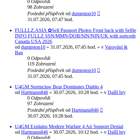
0
Odpovědi
98
Zobrazení
Poslední příspěvek
od
dumpstop10
31.07.2026, 07:47 hod.
FULLLZ.ASIA ✿Sell Passport Photos Front back with Selfie
INFO FULLZ SSN/MMN/DOB/SIN/NIN/UK with sortcode
Canada USA 2026
od
dumpstop10
» 31.07.2026, 07:45 hod. » v
Varování &
Ban
0
Odpovědi
119
Zobrazení
Poslední příspěvek
od
dumpstop10
31.07.2026, 07:45 hod.
U4GM Stormclaw Bear Dominates Diablo 4
od
Hartmann846
» 30.07.2026, 10:28 hod. » v
Další hry
0
Odpovědi
97
Zobrazení
Poslední příspěvek
od
Hartmann846
30.07.2026, 10:28 hod.
U4GM Explains Modern Warfare 4 Air Support Denial
od
Hartmann846
» 30.07.2026, 10:12 hod. » v
Další hry
0
Odpovědi