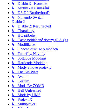
↳ Diablo 3 - Konzole
↳ Archiv - Ke smazání
↳ D3-D2 BrotherhooD
↳ Nintendo Switch
Diablo 2
↳ Diablo 2: Resurrected
↳ Charaktery
↳ HC příběhy
↳ Často pokládané dotazy (F.A.Q.)
↳ Modifikace
↳ Obecná diskuze o módech
↳ Tutoriály, Návody
↳ Softcode Modding
↳ Hardcode Modding
↳ Módy a nové projekty
↳ The Sin Wars
↳ Avalon
↳ Cesium
↳ Mods By ZOMB
↳ Hell Unleashed
↳ Mods by HMS
↳ Projekt X
↳ Multiplayer