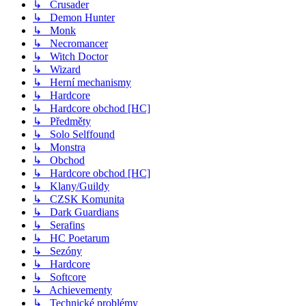
↳ Crusader
↳ Demon Hunter
↳ Monk
↳ Necromancer
↳ Witch Doctor
↳ Wizard
↳ Herní mechanismy
↳ Hardcore
↳ Hardcore obchod [HC]
↳ Předměty
↳ Solo Selffound
↳ Monstra
↳ Obchod
↳ Hardcore obchod [HC]
↳ Klany/Guildy
↳ CZSK Komunita
↳ Dark Guardians
↳ Serafins
↳ HC Poetarum
↳ Sezóny
↳ Hardcore
↳ Softcore
↳ Achievementy
↳ Technické problémy