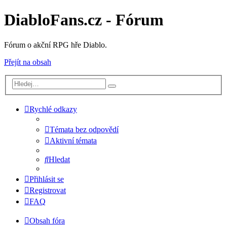
DiabloFans.cz - Fórum
Fórum o akční RPG hře Diablo.
Přejít na obsah
Rychlé odkazy
Témata bez odpovědí
Aktivní témata
Hledat
Přihlásit se
Registrovat
FAQ
Obsah fóra