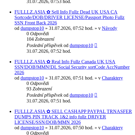
31.07.2026, 07:53 hod.
FULLLZ.ASIA ✿ Sell Info Fullz Dead UK USA CA
Sortcode/DOB/DRIVER LICENSE/Passport Photo Fullz
SSN Front Back 2026
od
dumpstop10
» 31.07.2026, 07:52 hod. » v
Návody
0
Odpovědi
104
Zobrazení
Poslední příspěvek
od
dumpstop10
31.07.2026, 07:52 hod.
FULLLZ.ASIA ✿ Real Info Fullz Canada UK USA
SSN!DOB!MMN!DL Social Security sortCode AccNumber
2026
od
dumpstop10
» 31.07.2026, 07:51 hod. » v
Charaktery
0
Odpovědi
93
Zobrazení
Poslední příspěvek
od
dumpstop10
31.07.2026, 07:51 hod.
FULLLZ.ASIA ✿ SELL CASHAPP PAYPAL TRNASFER
DUMPS PIN TRACK 1&2 info fullz DRIVER
LICENSE/SSN/DOB/MMN 2026
od
dumpstop10
» 31.07.2026, 07:50 hod. » v
Charaktery
0
Odpovědi