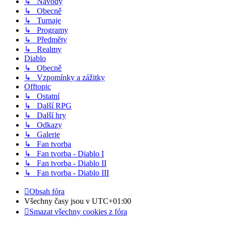
↳ Návody
↳ Obecně
↳ Turnaje
↳ Programy
↳ Předměty
↳ Realmy
Diablo
↳ Obecně
↳ Vzpomínky a zážitky
Offtopic
↳ Ostatní
↳ Další RPG
↳ Další hry
↳ Odkazy
↳ Galerie
↳ Fan tvorba
↳ Fan tvorba - Diablo I
↳ Fan tvorba - Diablo II
↳ Fan tvorba - Diablo III
Obsah fóra
Všechny časy jsou v
UTC+01:00
Smazat všechny cookies z fóra