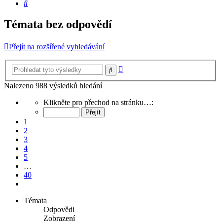
Hledat
Témata bez odpovědí
Přejít na rozšířené vyhledávání
Pokročilé
Hledat
hledání
Nalezeno 988 výsledků hledání
Stránka
Klikněte pro přechod na stránku…:
1
z
1
40
2
3
4
5
…
40
Další
Témata
Odpovědi
Zobrazení