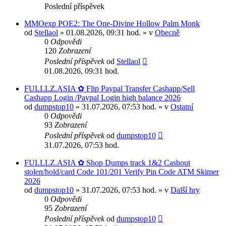
Poslední příspěvek
MMOexp POE2: The One-Divine Hollow Palm Monk
od
Stellaol
» 01.08.2026, 09:31 hod. » v
Obecně
0
Odpovědi
120
Zobrazení
Poslední příspěvek
od
Stellaol
01.08.2026, 09:31 hod.
FULLLZ.ASIA ✿ Flip Paypal Transfer Cashapp/Sell
Cashapp Login /Paypal Login high balance 2026
od
dumpstop10
» 31.07.2026, 07:53 hod. » v
Ostatní
0
Odpovědi
93
Zobrazení
Poslední příspěvek
od
dumpstop10
31.07.2026, 07:53 hod.
FULLLZ.ASIA ✿ Shop Dumps track 1&2 Cashout
stolen/hold/card Code 101/201 Verify Pin Code ATM Skimer
2026
od
dumpstop10
» 31.07.2026, 07:53 hod. » v
Další hry
0
Odpovědi
95
Zobrazení
Poslední příspěvek
od
dumpstop10