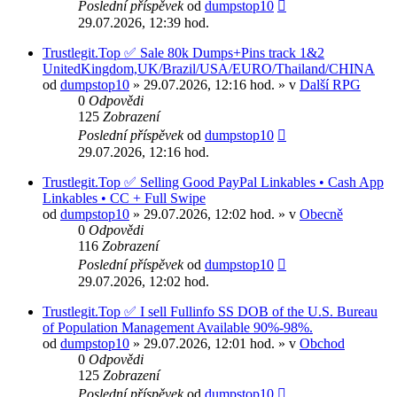
Poslední příspěvek
od
dumpstop10
29.07.2026, 12:39 hod.
Trustlegit.Top ✅ Sale 80k Dumps+Pins track 1&2
UnitedKingdom,UK/Brazil/USA/EURO/Thailand/CHINA
od
dumpstop10
» 29.07.2026, 12:16 hod. » v
Další RPG
0
Odpovědi
125
Zobrazení
Poslední příspěvek
od
dumpstop10
29.07.2026, 12:16 hod.
Trustlegit.Top ✅ Selling Good PayPal Linkables • Cash App
Linkables • CC + Full Swipe
od
dumpstop10
» 29.07.2026, 12:02 hod. » v
Obecně
0
Odpovědi
116
Zobrazení
Poslední příspěvek
od
dumpstop10
29.07.2026, 12:02 hod.
Trustlegit.Top ✅ I sell Fullinfo SS DOB of the U.S. Bureau
of Population Management Available 90%-98%.
od
dumpstop10
» 29.07.2026, 12:01 hod. » v
Obchod
0
Odpovědi
125
Zobrazení
Poslední příspěvek
od
dumpstop10