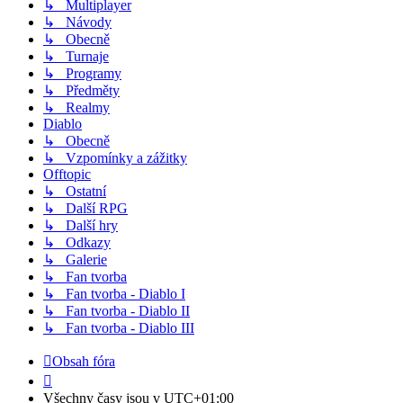
↳ Multiplayer
↳ Návody
↳ Obecně
↳ Turnaje
↳ Programy
↳ Předměty
↳ Realmy
Diablo
↳ Obecně
↳ Vzpomínky a zážitky
Offtopic
↳ Ostatní
↳ Další RPG
↳ Další hry
↳ Odkazy
↳ Galerie
↳ Fan tvorba
↳ Fan tvorba - Diablo I
↳ Fan tvorba - Diablo II
↳ Fan tvorba - Diablo III
Obsah fóra
Všechny časy jsou v
UTC+01:00