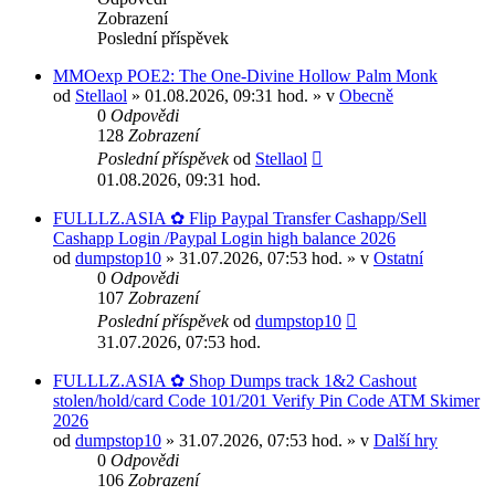
Zobrazení
Poslední příspěvek
MMOexp POE2: The One-Divine Hollow Palm Monk
od
Stellaol
» 01.08.2026, 09:31 hod. » v
Obecně
0
Odpovědi
128
Zobrazení
Poslední příspěvek
od
Stellaol
01.08.2026, 09:31 hod.
FULLLZ.ASIA ✿ Flip Paypal Transfer Cashapp/Sell
Cashapp Login /Paypal Login high balance 2026
od
dumpstop10
» 31.07.2026, 07:53 hod. » v
Ostatní
0
Odpovědi
107
Zobrazení
Poslední příspěvek
od
dumpstop10
31.07.2026, 07:53 hod.
FULLLZ.ASIA ✿ Shop Dumps track 1&2 Cashout
stolen/hold/card Code 101/201 Verify Pin Code ATM Skimer
2026
od
dumpstop10
» 31.07.2026, 07:53 hod. » v
Další hry
0
Odpovědi
106
Zobrazení