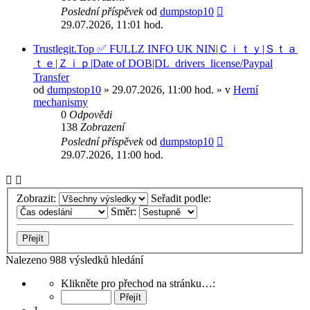
Poslední příspěvek
od
dumpstop10
29.07.2026, 11:01 hod.
Trustlegit.Top ✅ FULLZ INFO UK NIN|Ｃｉｔｙ|Ｓｔａ
ｔｅ|Ｚｉｐ|Date of DOB|DL_drivers_license/Paypal
Transfer
od
dumpstop10
» 29.07.2026, 11:00 hod. » v
Herní
mechanismy
0
Odpovědi
138
Zobrazení
Poslední příspěvek
od
dumpstop10
29.07.2026, 11:00 hod.
Zobrazit:
Seřadit podle:
Směr:
Nalezeno 988 výsledků hledání
Stránka
Klikněte pro přechod na stránku…:
1
z