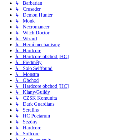
↳ Barbarian
↳ Crusader
↳ Demon Hunter
↳ Monk
↳ Necromancer
↳ Witch Doctor
↳ Wizard
↳ Herní mechanismy
↳ Hardcore
↳ Hardcore obchod [HC]
↳ Předměty
↳ Solo Selffound
↳ Monstra
↳ Obchod
↳ Hardcore obchod [HC]
↳ Klany/Guildy
↳ CZSK Komunita
↳ Dark Guardians
↳ Serafins
↳ HC Poetarum
↳ Sezóny
↳ Hardcore
↳ Softcore
↳ Achievementy