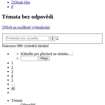
Obsah fóra
Hledat
Témata bez odpovědí
Přejít na rozšířené vyhledávání
Pokročilé
Hledat
hledání
Nalezeno 988 výsledků hledání
Stránka
Klikněte pro přechod na stránku…:
1
z
1
40
2
3
4
5
…
40
Další
Témata
Odpovědi