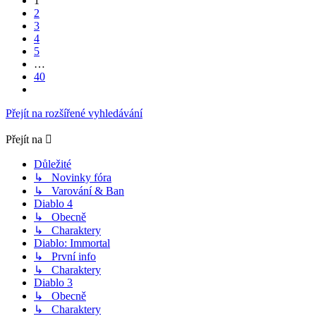
1
40
2
3
4
5
…
40
Další
Přejít na rozšířené vyhledávání
Přejít na
Důležité
↳ Novinky fóra
↳ Varování & Ban
Diablo 4
↳ Obecně
↳ Charaktery
Diablo: Immortal
↳ První info
↳ Charaktery
Diablo 3
↳ Obecně
↳ Charaktery