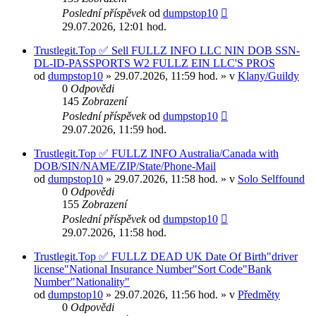
Poslední příspěvek
od
dumpstop10
29.07.2026, 12:01 hod.
Trustlegit.Top ✅ Sell FULLZ INFO LLC NIN DOB SSN-
DL-ID-PASSPORTS W2 FULLZ EIN LLC'S PROS
od
dumpstop10
» 29.07.2026, 11:59 hod. » v
Klany/Guildy
0
Odpovědi
145
Zobrazení
Poslední příspěvek
od
dumpstop10
29.07.2026, 11:59 hod.
Trustlegit.Top ✅ FULLZ INFO Australia/Canada with
DOB/SIN/NAME/ZIP/State/Phone-Mail
od
dumpstop10
» 29.07.2026, 11:58 hod. » v
Solo Selffound
0
Odpovědi
155
Zobrazení
Poslední příspěvek
od
dumpstop10
29.07.2026, 11:58 hod.
Trustlegit.Top ✅ FULLZ DEAD UK Date Of Birth"driver
license"National Insurance Number"Sort Code"Bank
Number"Nationality"
od
dumpstop10
» 29.07.2026, 11:56 hod. » v
Předměty
0
Odpovědi