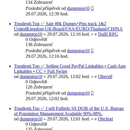
134
Zobrazení
Poslední příspěvek
od
dumpstop10
29.07.2026, 12:39 hod.
Trustlegit.Top ✅ Sale 80k Dumps+Pins track 1&2
UnitedKingdom,UK/Brazil/USA/EURO/Thailand/CHINA
od
dumpstop10
» 29.07.2026, 12:16 hod. » v
Další RPG
0
Odpovědi
138
Zobrazení
Poslední příspěvek
od
dumpstop10
29.07.2026, 12:16 hod.
Trustlegit.Top ✅ Selling Good PayPal Linkables • Cash App
Linkables • CC + Full Swipe
od
dumpstop10
» 29.07.2026, 12:02 hod. » v
Obecně
0
Odpovědi
126
Zobrazení
Poslední příspěvek
od
dumpstop10
29.07.2026, 12:02 hod.
Trustlegit.Top ✅ I sell Fullinfo SS DOB of the U.S. Bureau
of Population Management Available 90%-98%.
od
dumpstop10
» 29.07.2026, 12:01 hod. » v
Obchod
0
Odpovědi
135
Zobrazení