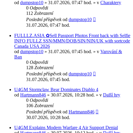
od
dumpstop10
» 31.07.2026, 07:47 hod. » v
Charaktery
0
Odpovědi
112
Zobrazení
Poslední příspěvek
od
dumpstop10
31.07.2026, 07:47 hod.
FULLLZ.ASIA ✿Sell Passport Photos Front back with Selfie
INFO FULLZ SSN/MMN/DOB/SIN/NIN/UK with sortcode
Canada USA 2026
od
dumpstop10
» 31.07.2026, 07:45 hod. » v
Varování &
Ban
0
Odpovědi
128
Zobrazení
Poslední příspěvek
od
dumpstop10
31.07.2026, 07:45 hod.
U4GM Stormclaw Bear Dominates Diablo 4
od
Hartmann846
» 30.07.2026, 10:28 hod. » v
Další hry
0
Odpovědi
106
Zobrazení
Poslední příspěvek
od
Hartmann846
30.07.2026, 10:28 hod.
U4GM Explains Modern Warfare 4 Air Support Denial
od
Hartmann846
» 30.07.2026, 10:12 hod. » v
Další hry