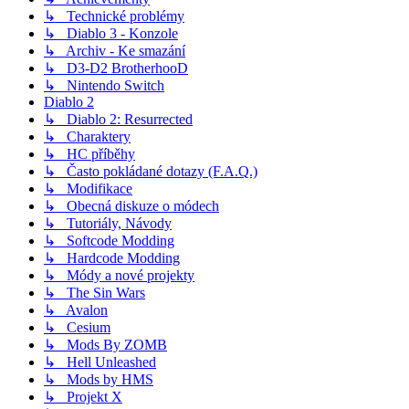
↳ Technické problémy
↳ Diablo 3 - Konzole
↳ Archiv - Ke smazání
↳ D3-D2 BrotherhooD
↳ Nintendo Switch
Diablo 2
↳ Diablo 2: Resurrected
↳ Charaktery
↳ HC příběhy
↳ Často pokládané dotazy (F.A.Q.)
↳ Modifikace
↳ Obecná diskuze o módech
↳ Tutoriály, Návody
↳ Softcode Modding
↳ Hardcode Modding
↳ Módy a nové projekty
↳ The Sin Wars
↳ Avalon
↳ Cesium
↳ Mods By ZOMB
↳ Hell Unleashed
↳ Mods by HMS
↳ Projekt X