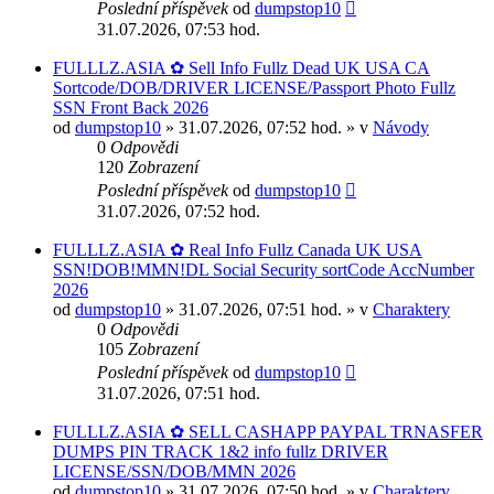
Poslední příspěvek
od
dumpstop10
31.07.2026, 07:53 hod.
FULLLZ.ASIA ✿ Sell Info Fullz Dead UK USA CA
Sortcode/DOB/DRIVER LICENSE/Passport Photo Fullz
SSN Front Back 2026
od
dumpstop10
» 31.07.2026, 07:52 hod. » v
Návody
0
Odpovědi
120
Zobrazení
Poslední příspěvek
od
dumpstop10
31.07.2026, 07:52 hod.
FULLLZ.ASIA ✿ Real Info Fullz Canada UK USA
SSN!DOB!MMN!DL Social Security sortCode AccNumber
2026
od
dumpstop10
» 31.07.2026, 07:51 hod. » v
Charaktery
0
Odpovědi
105
Zobrazení
Poslední příspěvek
od
dumpstop10
31.07.2026, 07:51 hod.
FULLLZ.ASIA ✿ SELL CASHAPP PAYPAL TRNASFER
DUMPS PIN TRACK 1&2 info fullz DRIVER
LICENSE/SSN/DOB/MMN 2026
od
dumpstop10
» 31.07.2026, 07:50 hod. » v
Charaktery