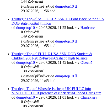
144
Zobrazení
Poslední příspěvek
od
dumpstop10
29.07.2026, 11:56 hod.
Trustlegit.Top ✅ Sell FULLZ SSN DLFont Back Selfie SSN
DOB state hopital 7milion
od
dumpstop10
» 29.07.2026, 11:55 hod. » v
Hardcore
0
Odpovědi
149
Zobrazení
Poslední příspěvek
od
dumpstop10
29.07.2026, 11:55 hod.
Trustlegit.Top ✅ FULLZ USA SSN.DOB.Student &
Сhildren 2001-2015/Paypal/Cashapp high balance
od
dumpstop10
» 29.07.2026, 11:45 hod. » v
Obecně
0
Odpovědi
130
Zobrazení
Poslední příspěvek
od
dumpstop10
29.07.2026, 11:45 hod.
Trustlegit.Top ✅ Whosale Is cheap UK FULLZ info
NINO+DL+DOB presence of 872k data/Cloned Cards atm
od
dumpstop10
» 29.07.2026, 11:01 hod. » v
Charaktery
0
Odpovědi
108
Zobrazení