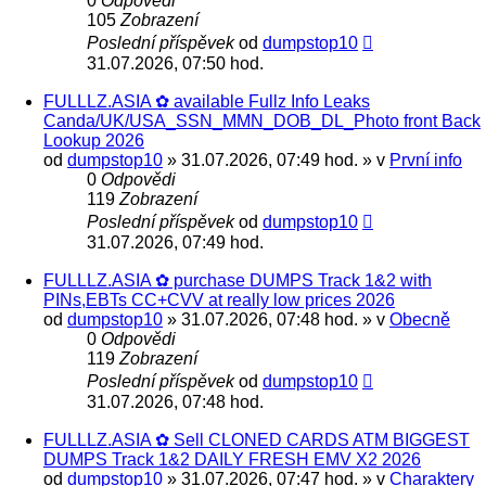
0
Odpovědi
105
Zobrazení
Poslední příspěvek
od
dumpstop10
31.07.2026, 07:50 hod.
FULLLZ.ASIA ✿ available Fullz Info Leaks
Canda/UK/USA_SSN_MMN_DOB_DL_Photo front Back
Lookup 2026
od
dumpstop10
» 31.07.2026, 07:49 hod. » v
První info
0
Odpovědi
119
Zobrazení
Poslední příspěvek
od
dumpstop10
31.07.2026, 07:49 hod.
FULLLZ.ASIA ✿ purchase DUMPS Track 1&2 with
PINs,EBTs CC+CVV at really low prices 2026
od
dumpstop10
» 31.07.2026, 07:48 hod. » v
Obecně
0
Odpovědi
119
Zobrazení
Poslední příspěvek
od
dumpstop10
31.07.2026, 07:48 hod.
FULLLZ.ASIA ✿ Sell CLONED CARDS ATM BIGGEST
DUMPS Track 1&2 DAILY FRESH EMV X2 2026
od
dumpstop10
» 31.07.2026, 07:47 hod. » v
Charaktery