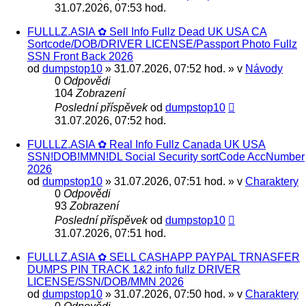
31.07.2026, 07:53 hod.
FULLLZ.ASIA ✿ Sell Info Fullz Dead UK USA CA
Sortcode/DOB/DRIVER LICENSE/Passport Photo Fullz
SSN Front Back 2026
od
dumpstop10
» 31.07.2026, 07:52 hod. » v
Návody
0
Odpovědi
104
Zobrazení
Poslední příspěvek
od
dumpstop10
31.07.2026, 07:52 hod.
FULLLZ.ASIA ✿ Real Info Fullz Canada UK USA
SSN!DOB!MMN!DL Social Security sortCode AccNumber
2026
od
dumpstop10
» 31.07.2026, 07:51 hod. » v
Charaktery
0
Odpovědi
93
Zobrazení
Poslední příspěvek
od
dumpstop10
31.07.2026, 07:51 hod.
FULLLZ.ASIA ✿ SELL CASHAPP PAYPAL TRNASFER
DUMPS PIN TRACK 1&2 info fullz DRIVER
LICENSE/SSN/DOB/MMN 2026
od
dumpstop10
» 31.07.2026, 07:50 hod. » v
Charaktery