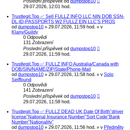
Poslední příspěvek
od
dumpstop10
29.07.2026, 12:01 hod.
Trustlegit.Top ✅ Sell FULLZ INFO LLC NIN DOB SSN-
DL-ID-PASSPORTS W2 FULLZ EIN LLC'S PROS
od
dumpstop10
» 29.07.2026, 11:59 hod. » v
Klany/Guildy
0
Odpovědi
131
Zobrazení
Poslední příspěvek
od
dumpstop10
29.07.2026, 11:59 hod.
Trustlegit.Top ✅ FULLZ INFO Australia/Canada with
DOB/SIN/NAME/ZIP/State/Phone-Mail
od
dumpstop10
» 29.07.2026, 11:58 hod. » v
Solo
Selffound
0
Odpovědi
141
Zobrazení
Poslední příspěvek
od
dumpstop10
29.07.2026, 11:58 hod.
Trustlegit.Top ✅ FULLZ DEAD UK Date Of Birth"driver
license"National Insurance Number"Sort Code"Bank
Number"Nationality"
od
dumpstop10
» 29.07.2026, 11:56 hod. » v
Předměty