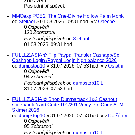
Zobrazení
Poslední příspěvek
MMOexp POE2: The One-Divine Hollow Palm Monk
od
Stellaol
» 01.08.2026, 09:31 hod. » v
Obecně
0
Odpovědi
120
Zobrazení
Poslední příspěvek
od
Stellaol
01.08.2026, 09:31 hod.
FULLLZ.ASIA ✿ Flip Paypal Transfer Cashapp/Sell
Cashapp Login /Paypal Login high balance 2026
od
dumpstop10
» 31.07.2026, 07:53 hod. » v
Ostatní
0
Odpovědi
94
Zobrazení
Poslední příspěvek
od
dumpstop10
31.07.2026, 07:53 hod.
FULLLZ.ASIA ✿ Shop Dumps track 1&2 Cashout
stolen/hold/card Code 101/201 Verify Pin Code ATM
Skimer 2026
od
dumpstop10
» 31.07.2026, 07:53 hod. » v
Další hry
0
Odpovědi
95
Zobrazení
Poslední příspěvek
od
dumpstop10