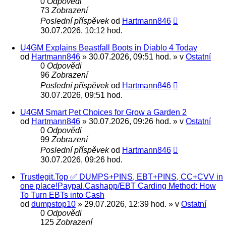
0
Odpovědi
73
Zobrazení
Poslední příspěvek
od
Hartmann846
30.07.2026, 10:12 hod.
U4GM Explains Beastfall Boots in Diablo 4 Today
od
Hartmann846
» 30.07.2026, 09:51 hod. » v
Ostatní
0
Odpovědi
96
Zobrazení
Poslední příspěvek
od
Hartmann846
30.07.2026, 09:51 hod.
U4GM Smart Pet Choices for Grow a Garden 2
od
Hartmann846
» 30.07.2026, 09:26 hod. » v
Ostatní
0
Odpovědi
99
Zobrazení
Poslední příspěvek
od
Hartmann846
30.07.2026, 09:26 hod.
Trustlegit.Top ✅ DUMPS+PINS, EBT+PINS, CC+CVV in
one place!Paypal.Cashapp/EBT Carding Method: How
To Turn EBTs into Cash
od
dumpstop10
» 29.07.2026, 12:39 hod. » v
Ostatní
0
Odpovědi
125
Zobrazení