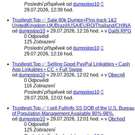
Poslední příspěvek
od
dumpstop10
29.07.2026, 12:39 hod.
Trustlegit.Top ✅ Sale 80k Dumps+Pins track 1&2
UnitedKingdom,UK/Brazil/USA/EURO/Thailand/CHINA
od
dumpstop10
» 29.07.2026, 12:16 hod. » v
Další RPG
0
Odpovědi
125
Zobrazení
Poslední příspěvek
od
dumpstop10
29.07.2026, 12:16 hod.
Trustlegit.Top ✅ Selling Good PayPal Linkables • Cash
App Linkables • CC + Full Swipe
od
dumpstop10
» 29.07.2026, 12:02 hod. » v
Obecně
0
Odpovědi
116
Zobrazení
Poslední příspěvek
od
dumpstop10
29.07.2026, 12:02 hod.
Trustlegit.Top ✅ I sell Fullinfo SS DOB of the U.S. Bureau
of Population Management Available 90%-98%.
od
dumpstop10
» 29.07.2026, 12:01 hod. » v
Obchod
0
Odpovědi
125
Zobrazení