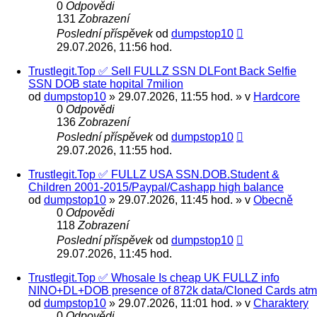
0
Odpovědi
131
Zobrazení
Poslední příspěvek
od
dumpstop10
29.07.2026, 11:56 hod.
Trustlegit.Top ✅ Sell FULLZ SSN DLFont Back Selfie
SSN DOB state hopital 7milion
od
dumpstop10
» 29.07.2026, 11:55 hod. » v
Hardcore
0
Odpovědi
136
Zobrazení
Poslední příspěvek
od
dumpstop10
29.07.2026, 11:55 hod.
Trustlegit.Top ✅ FULLZ USA SSN.DOB.Student &
Сhildren 2001-2015/Paypal/Cashapp high balance
od
dumpstop10
» 29.07.2026, 11:45 hod. » v
Obecně
0
Odpovědi
118
Zobrazení
Poslední příspěvek
od
dumpstop10
29.07.2026, 11:45 hod.
Trustlegit.Top ✅ Whosale Is cheap UK FULLZ info
NINO+DL+DOB presence of 872k data/Cloned Cards atm
od
dumpstop10
» 29.07.2026, 11:01 hod. » v
Charaktery
0
Odpovědi