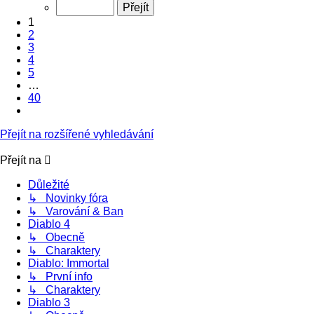
1
z
1
40
2
3
4
5
…
40
Další
Přejít na rozšířené vyhledávání
Přejít na
Důležité
↳ Novinky fóra
↳ Varování & Ban
Diablo 4
↳ Obecně
↳ Charaktery
Diablo: Immortal
↳ První info
↳ Charaktery
Diablo 3