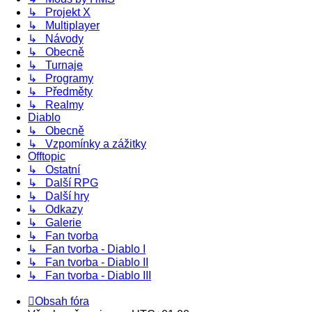
↳ Projekt X
↳ Multiplayer
↳ Návody
↳ Obecně
↳ Turnaje
↳ Programy
↳ Předměty
↳ Realmy
Diablo
↳ Obecně
↳ Vzpomínky a zážitky
Offtopic
↳ Ostatní
↳ Další RPG
↳ Další hry
↳ Odkazy
↳ Galerie
↳ Fan tvorba
↳ Fan tvorba - Diablo I
↳ Fan tvorba - Diablo II
↳ Fan tvorba - Diablo III
Obsah fóra