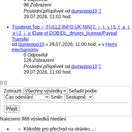
96
Zobrazení
Poslední příspěvek
od
dumpstop10
29.07.2026, 11:01 hod.
Trustlegit.Top ✅ FULLZ INFO UK NIN|Ｃｉｔｙ|Ｓｔａｔ
ｅ|Ｚｉｐ|Date of DOB|DL_drivers_license/Paypal
Transfer
od
dumpstop10
» 29.07.2026, 11:00 hod. » v
Herní
mechanismy
0
Odpovědi
126
Zobrazení
Poslední příspěvek
od
dumpstop10
29.07.2026, 11:00 hod.
Zobrazit:
Seřadit podle:
Směr:
Nalezeno 988 výsledků hledání
Stránka
Klikněte pro přechod na stránku…: