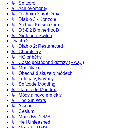
↳ Softcore
↳ Achievementy
↳ Technické problémy
↳ Diablo 3 - Konzole
↳ Archiv - Ke smazání
↳ D3-D2 BrotherhooD
↳ Nintendo Switch
Diablo 2
↳ Diablo 2: Resurrected
↳ Charaktery
↳ HC příběhy
↳ Často pokládané dotazy (F.A.Q.)
↳ Modifikace
↳ Obecná diskuze o módech
↳ Tutoriály, Návody
↳ Softcode Modding
↳ Hardcode Modding
↳ Módy a nové projekty
↳ The Sin Wars
↳ Avalon
↳ Cesium
↳ Mods By ZOMB
↳ Hell Unleashed
↳ Mods by HMS