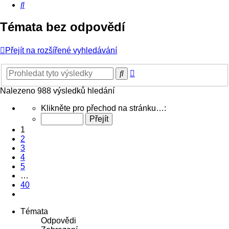
Hledat
Témata bez odpovědí
Přejít na rozšířené vyhledávání
Pokročilé
Hledat
hledání
Nalezeno 988 výsledků hledání
Stránka
Klikněte pro přechod na stránku…:
1
z
1
40
2
3
4
5
…
40
Další
Témata
Odpovědi