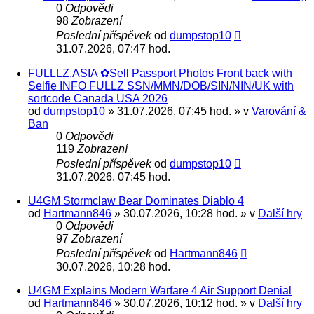
0
Odpovědi
98
Zobrazení
Poslední příspěvek
od
dumpstop10
31.07.2026, 07:47 hod.
FULLLZ.ASIA ✿Sell Passport Photos Front back with
Selfie INFO FULLZ SSN/MMN/DOB/SIN/NIN/UK with
sortcode Canada USA 2026
od
dumpstop10
» 31.07.2026, 07:45 hod. » v
Varování &
Ban
0
Odpovědi
119
Zobrazení
Poslední příspěvek
od
dumpstop10
31.07.2026, 07:45 hod.
U4GM Stormclaw Bear Dominates Diablo 4
od
Hartmann846
» 30.07.2026, 10:28 hod. » v
Další hry
0
Odpovědi
97
Zobrazení
Poslední příspěvek
od
Hartmann846
30.07.2026, 10:28 hod.
U4GM Explains Modern Warfare 4 Air Support Denial
od
Hartmann846
» 30.07.2026, 10:12 hod. » v
Další hry