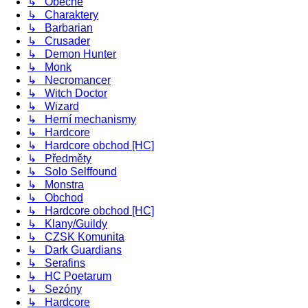
↳ Obecně
↳ Charaktery
↳ Barbarian
↳ Crusader
↳ Demon Hunter
↳ Monk
↳ Necromancer
↳ Witch Doctor
↳ Wizard
↳ Herní mechanismy
↳ Hardcore
↳ Hardcore obchod [HC]
↳ Předměty
↳ Solo Selffound
↳ Monstra
↳ Obchod
↳ Hardcore obchod [HC]
↳ Klany/Guildy
↳ CZSK Komunita
↳ Dark Guardians
↳ Serafins
↳ HC Poetarum
↳ Sezóny
↳ Hardcore