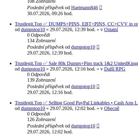
108
Zobrazení
Poslední příspěvek
od
Hartmann846
30.07.2026, 09:26 hod.
Trustlegit.Top ✅ DUMPS+PINS, EBT+PINS, CC+CVV in one 
od
dumpstop10
» 29.07.2026, 12:39 hod. » v
Ostatní
0
Odpovědi
134
Zobrazení
Poslední příspěvek
od
dumpstop10
29.07.2026, 12:39 hod.
Trustlegit.Top ✅ Sale 80k Dumps+Pins track 1&2 United
od
dumpstop10
» 29.07.2026, 12:16 hod. » v
Další RPG
0
Odpovědi
139
Zobrazení
Poslední příspěvek
od
dumpstop10
29.07.2026, 12:16 hod.
Trustlegit.Top ✅ Selling Good PayPal Linkables • Cash App L
od
dumpstop10
» 29.07.2026, 12:02 hod. » v
Obecně
0
Odpovědi
126
Zobrazení
Poslední příspěvek
od
dumpstop10
29.07.2026, 12:02 hod.