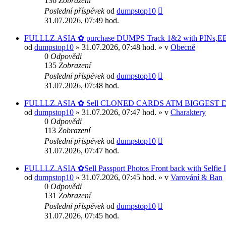
136
Zobrazení
Poslední příspěvek
od
dumpstop10
31.07.2026, 07:49 hod.
FULLLZ.ASIA ✿ purchase DUMPS Track 1&2 with PINs,EBTs
od
dumpstop10
» 31.07.2026, 07:48 hod. » v
Obecně
0
Odpovědi
135
Zobrazení
Poslední příspěvek
od
dumpstop10
31.07.2026, 07:48 hod.
FULLLZ.ASIA ✿ Sell CLONED CARDS ATM BIGGEST D
od
dumpstop10
» 31.07.2026, 07:47 hod. » v
Charaktery
0
Odpovědi
113
Zobrazení
Poslední příspěvek
od
dumpstop10
31.07.2026, 07:47 hod.
FULLLZ.ASIA ✿Sell Passport Photos Front back with Se
od
dumpstop10
» 31.07.2026, 07:45 hod. » v
Varování & Ban
0
Odpovědi
131
Zobrazení
Poslední příspěvek
od
dumpstop10
31.07.2026, 07:45 hod.