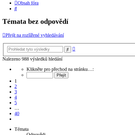
Obsah fóra
Hledat
Témata bez odpovědí
Přejít na rozšířené vyhledávání
Pokročilé
Hledat
hledání
Nalezeno 988 výsledků hledání
Stránka
Klikněte pro přechod na stránku…:
1
z
1
40
2
3
4
5
…
40
Další
Témata
Odpovědi