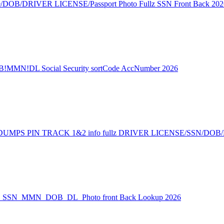
e/DOB/DRIVER LICENSE/Passport Photo Fullz SSN Front Back 202
!MMN!DL Social Security sortCode AccNumber 2026
MPS PIN TRACK 1&2 info fullz DRIVER LICENSE/SSN/DOB
USA_SSN_MMN_DOB_DL_Photo front Back Lookup 2026