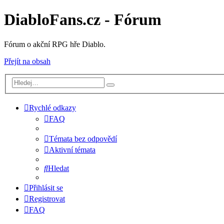
DiabloFans.cz - Fórum
Fórum o akční RPG hře Diablo.
Přejít na obsah
Rychlé odkazy
FAQ
Témata bez odpovědí
Aktivní témata
Hledat
Přihlásit se
Registrovat
FAQ