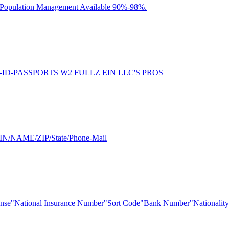
of Population Management Available 90%-98%.
-DL-ID-PASSPORTS W2 FULLZ EIN LLC'S PROS
SIN/NAME/ZIP/State/Phone-Mail
nse"National Insurance Number"Sort Code"Bank Number"Nationality