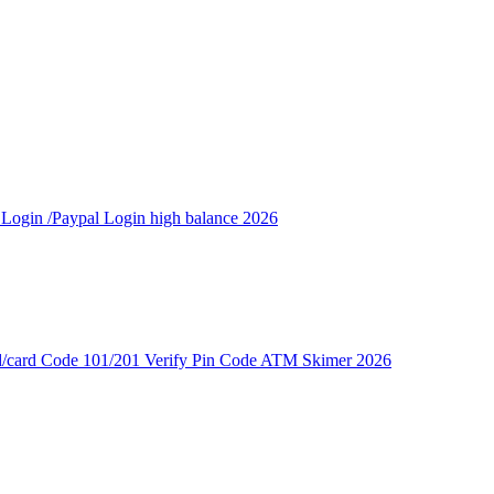
ogin /Paypal Login high balance 2026
card Code 101/201 Verify Pin Code ATM Skimer 2026