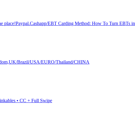
place!Paypal.Cashapp/EBT Carding Method: How To Turn EBTs in
Kingdom,UK/Brazil/USA/EURO/Thailand/CHINA
inkables • CC + Full Swipe