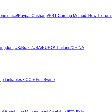
ne place!Paypal.Cashapp/EBT Carding Method: How To Turn 
edKingdom,UK/Brazil/USA/EURO/Thailand/CHINA
pp Linkables • CC + Full Swipe
eau of Population Management Available 90%-98%.