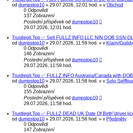
od
dumpstop10
» 29.07.2026, 12:01 hod. » v
Obchod
0
Odpovědi
137
Zobrazení
Poslední příspěvek
od
dumpstop10
29.07.2026, 12:01 hod.
Trustlegit.Top ✅ Sell FULLZ INFO LLC NIN DOB SSN
od
dumpstop10
» 29.07.2026, 11:59 hod. » v
Klany/Guild
0
Odpovědi
146
Zobrazení
Poslední příspěvek
od
dumpstop10
29.07.2026, 11:59 hod.
Trustlegit.Top ✅ FULLZ INFO Australia/Canada with DO
od
dumpstop10
» 29.07.2026, 11:58 hod. » v
Solo Selffou
0
Odpovědi
155
Zobrazení
Poslední příspěvek
od
dumpstop10
29.07.2026, 11:58 hod.
Trustlegit.Top ✅ FULLZ DEAD UK Date Of Birth"driver l
od
dumpstop10
» 29.07.2026, 11:56 hod. » v
Předměty
0
Odpovědi
147
Zobrazení