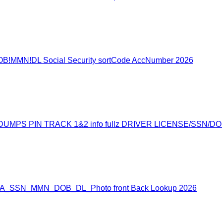
B!MMN!DL Social Security sortCode AccNumber 2026
MPS PIN TRACK 1&2 info fullz DRIVER LICENSE/SSN/D
/USA_SSN_MMN_DOB_DL_Photo front Back Lookup 2026