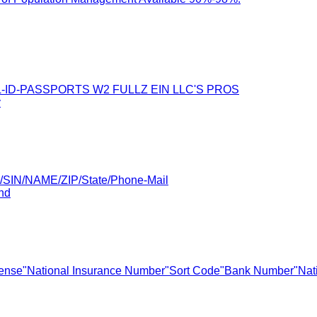
-DL-ID-PASSPORTS W2 FULLZ EIN LLC'S PROS
y
B/SIN/NAME/ZIP/State/Phone-Mail
nd
icense"National Insurance Number"Sort Code"Bank Number"Nati