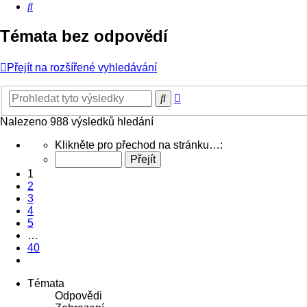
Hledat
Témata bez odpovědí
Přejít na rozšířené vyhledávání
Pokročilé
Hledat
hledání
Nalezeno 988 výsledků hledání
Stránka
Klikněte pro přechod na stránku…:
1
z
1
40
2
3
4
5
…
40
Další
Témata
Odpovědi