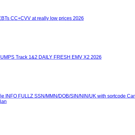
Ts CC+CVV at really low prices 2026
UMPS Track 1&2 DAILY FRESH EMV X2 2026
Selfie INFO FULLZ SSN/MMN/DOB/SIN/NIN/UK with sortcode C
Ban