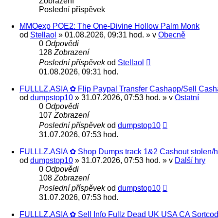
Zobrazení
Poslední příspěvek
MMOexp POE2: The One-Divine Hollow Palm Monk
od
Stellaol
» 01.08.2026, 09:31 hod. » v
Obecně
0
Odpovědi
128
Zobrazení
Poslední příspěvek
od
Stellaol
01.08.2026, 09:31 hod.
FULLLZ.ASIA ✿ Flip Paypal Transfer Cashapp/Sell Casha
od
dumpstop10
» 31.07.2026, 07:53 hod. » v
Ostatní
0
Odpovědi
107
Zobrazení
Poslední příspěvek
od
dumpstop10
31.07.2026, 07:53 hod.
FULLLZ.ASIA ✿ Shop Dumps track 1&2 Cashout stolen/ho
od
dumpstop10
» 31.07.2026, 07:53 hod. » v
Další hry
0
Odpovědi
108
Zobrazení
Poslední příspěvek
od
dumpstop10
31.07.2026, 07:53 hod.
FULLLZ.ASIA ✿ Sell Info Fullz Dead UK USA CA Sortc