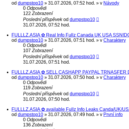
od
dumpstop10
» 31.07.2026, 07:52 hod. » v
Návody
0
Odpovědi
122
Zobrazení
Poslední příspěvek
od
dumpstop10
31.07.2026, 07:52 hod.
FULLLZ.ASIA ✿ Real Info Fullz Canada UK USA SSN!DO
od
dumpstop10
» 31.07.2026, 07:51 hod. » v
Charaktery
0
Odpovědi
107
Zobrazení
Poslední příspěvek
od
dumpstop10
31.07.2026, 07:51 hod.
FULLLZ.ASIA ✿ SELL CASHAPP PAYPAL TRNASFER DU
od
dumpstop10
» 31.07.2026, 07:50 hod. » v
Charaktery
0
Odpovědi
119
Zobrazení
Poslední příspěvek
od
dumpstop10
31.07.2026, 07:50 hod.
FULLLZ.ASIA ✿ available Fullz Info Leaks Canda/UK
od
dumpstop10
» 31.07.2026, 07:49 hod. » v
První info
0
Odpovědi
136
Zobrazení