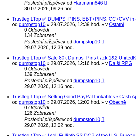
Poslední příspěvek
od
Hartmann846
30.07.2026, 09:26 hod.
Trustlegit.Top ✅ DUMPS+PINS, EBT+PINS, CC+CVV in o
od
dumpstop10
» 29.07.2026, 12:39 hod. » v
Ostatní
0
Odpovědi
134
Zobrazení
Poslední příspěvek
od
dumpstop10
29.07.2026, 12:39 hod.
Trustlegit.Top ✅ Sale 80k Dumps+Pins track 1&2 Unit
od
dumpstop10
» 29.07.2026, 12:16 hod. » v
Další RPG
0
Odpovědi
139
Zobrazení
Poslední příspěvek
od
dumpstop10
29.07.2026, 12:16 hod.
Trustlegit.Top ✅ Selling Good PayPal Linkables • Cash A
od
dumpstop10
» 29.07.2026, 12:02 hod. » v
Obecně
0
Odpovědi
126
Zobrazení
Poslední příspěvek
od
dumpstop10
29.07.2026, 12:02 hod.
Trustlegit.Top ✅ I sell Fullinfo SS DOB of the U.S. Bur