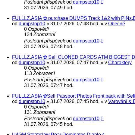
Poslední příspěvek
od
dumpstop10
31.07.2026, 07:49 hod.
FULLLZ.ASIA ✿ purchase DUMPS Track 1&2 with PINs,EB
od
dumpstop10
» 31.07.2026, 07:48 hod. » v
Obecně
0
Odpovědi
134
Zobrazení
Poslední příspěvek
od
dumpstop10
31.07.2026, 07:48 hod.
FULLLZ.ASIA ✿ Sell CLONED CARDS ATM BIGGEST D
od
dumpstop10
» 31.07.2026, 07:47 hod. » v
Charaktery
0
Odpovědi
113
Zobrazení
Poslední příspěvek
od
dumpstop10
31.07.2026, 07:47 hod.
FULLLZ.ASIA ✿Sell Passport Photos Front back with 
od
dumpstop10
» 31.07.2026, 07:45 hod. » v
Varování & 
0
Odpovědi
131
Zobrazení
Poslední příspěvek
od
dumpstop10
31.07.2026, 07:45 hod.
U4GM Stormclaw Bear Dominates Diablo 4