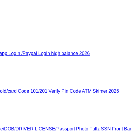
pp Login /Paypal Login high balance 2026
ld/card Code 101/201 Verify Pin Code ATM Skimer 2026
ode/DOB/DRIVER LICENSE/Passport Photo Fullz SSN Front Ba