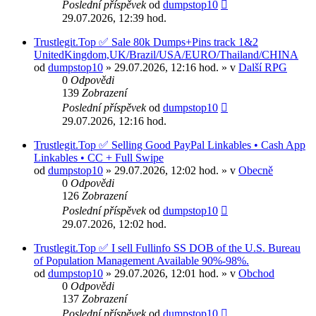
Poslední příspěvek
od
dumpstop10
29.07.2026, 12:39 hod.
Trustlegit.Top ✅ Sale 80k Dumps+Pins track 1&2
UnitedKingdom,UK/Brazil/USA/EURO/Thailand/CHINA
od
dumpstop10
» 29.07.2026, 12:16 hod. » v
Další RPG
0
Odpovědi
139
Zobrazení
Poslední příspěvek
od
dumpstop10
29.07.2026, 12:16 hod.
Trustlegit.Top ✅ Selling Good PayPal Linkables • Cash App
Linkables • CC + Full Swipe
od
dumpstop10
» 29.07.2026, 12:02 hod. » v
Obecně
0
Odpovědi
126
Zobrazení
Poslední příspěvek
od
dumpstop10
29.07.2026, 12:02 hod.
Trustlegit.Top ✅ I sell Fullinfo SS DOB of the U.S. Bureau
of Population Management Available 90%-98%.
od
dumpstop10
» 29.07.2026, 12:01 hod. » v
Obchod
0
Odpovědi
137
Zobrazení
Poslední příspěvek
od
dumpstop10