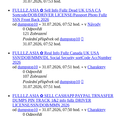
31.07.2026, 07:53 hod.
FULLLZ.ASIA ✿ Sell Info Fullz Dead UK USA CA
Sortcode/DOB/DRIVER LICENSE/Passport Photo Fullz
SSN Front Back 2026
od
dumpstop10
» 31.07.2026, 07:52 hod. » v
Návody
0
Odpovědi
121
Zobrazení
Poslední příspěvek
od
dumpstop10
31.07.2026, 07:52 hod.
FULLLZ.ASIA ✿ Real Info Fullz Canada UK USA
SSN!DOB!MMN!DL Social Security sortCode AccNumber
2026
od
dumpstop10
» 31.07.2026, 07:51 hod. » v
Charaktery
0
Odpovědi
107
Zobrazení
Poslední příspěvek
od
dumpstop10
31.07.2026, 07:51 hod.
FULLLZ.ASIA ✿ SELL CASHAPP PAYPAL TRNASFER
DUMPS PIN TRACK 1&2 info fullz DRIVER
LICENSE/SSN/DOB/MMN 2026
od
dumpstop10
» 31.07.2026, 07:50 hod. » v
Charaktery
0
Odpovědi