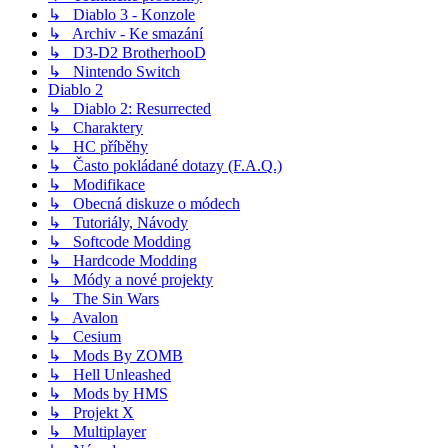
↳ Diablo 3 - Konzole
↳ Archiv - Ke smazání
↳ D3-D2 BrotherhooD
↳ Nintendo Switch
Diablo 2
↳ Diablo 2: Resurrected
↳ Charaktery
↳ HC příběhy
↳ Často pokládané dotazy (F.A.Q.)
↳ Modifikace
↳ Obecná diskuze o módech
↳ Tutoriály, Návody
↳ Softcode Modding
↳ Hardcode Modding
↳ Módy a nové projekty
↳ The Sin Wars
↳ Avalon
↳ Cesium
↳ Mods By ZOMB
↳ Hell Unleashed
↳ Mods by HMS
↳ Projekt X
↳ Multiplayer