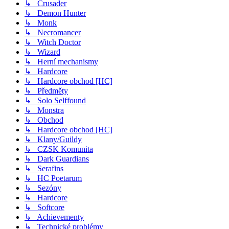
↳ Crusader
↳ Demon Hunter
↳ Monk
↳ Necromancer
↳ Witch Doctor
↳ Wizard
↳ Herní mechanismy
↳ Hardcore
↳ Hardcore obchod [HC]
↳ Předměty
↳ Solo Selffound
↳ Monstra
↳ Obchod
↳ Hardcore obchod [HC]
↳ Klany/Guildy
↳ CZSK Komunita
↳ Dark Guardians
↳ Serafins
↳ HC Poetarum
↳ Sezóny
↳ Hardcore
↳ Softcore
↳ Achievementy
↳ Technické problémy