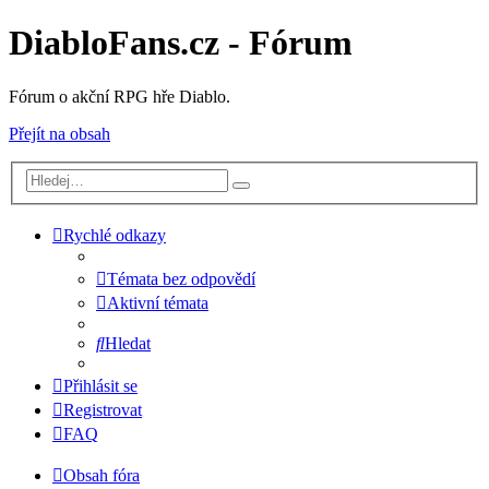
DiabloFans.cz - Fórum
Fórum o akční RPG hře Diablo.
Přejít na obsah
Rychlé odkazy
Témata bez odpovědí
Aktivní témata
Hledat
Přihlásit se
Registrovat
FAQ
Obsah fóra