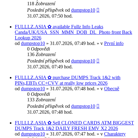
118
Zobrazení
Poslední příspěvek
od
dumpstop10
31.07.2026, 07:50 hod.
FULLLZ.ASIA ✿ available Fullz Info Leaks
Canda/UK/USA_SSN_MMN_DOB_DL_Photo front Back
Lookup 2026
od
dumpstop10
» 31.07.2026, 07:49 hod. » v
První info
0
Odpovědi
136
Zobrazení
Poslední příspěvek
od
dumpstop10
31.07.2026, 07:49 hod.
FULLLZ.ASIA ✿ purchase DUMPS Track 1&2 with
PINs,EBTs CC+CVV at really low prices 2026
od
dumpstop10
» 31.07.2026, 07:48 hod. » v
Obecně
0
Odpovědi
133
Zobrazení
Poslední příspěvek
od
dumpstop10
31.07.2026, 07:48 hod.
FULLLZ.ASIA ✿ Sell CLONED CARDS ATM BIGGEST
DUMPS Track 1&2 DAILY FRESH EMV X2 2026
od
dumpstop10
» 31.07.2026, 07:47 hod. » v
Charaktery