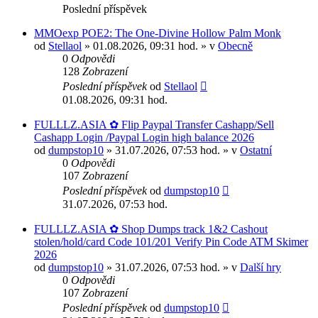
Poslední příspěvek
MMOexp POE2: The One-Divine Hollow Palm Monk
od
Stellaol
» 01.08.2026, 09:31 hod. » v
Obecně
0
Odpovědi
128
Zobrazení
Poslední příspěvek
od
Stellaol
01.08.2026, 09:31 hod.
FULLLZ.ASIA ✿ Flip Paypal Transfer Cashapp/Sell
Cashapp Login /Paypal Login high balance 2026
od
dumpstop10
» 31.07.2026, 07:53 hod. » v
Ostatní
0
Odpovědi
107
Zobrazení
Poslední příspěvek
od
dumpstop10
31.07.2026, 07:53 hod.
FULLLZ.ASIA ✿ Shop Dumps track 1&2 Cashout
stolen/hold/card Code 101/201 Verify Pin Code ATM Skimer
2026
od
dumpstop10
» 31.07.2026, 07:53 hod. » v
Další hry
0
Odpovědi
107
Zobrazení
Poslední příspěvek
od
dumpstop10