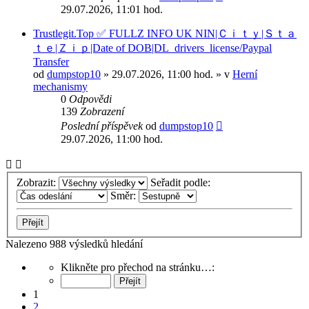
29.07.2026, 11:01 hod.
Trustlegit.Top ✅ FULLZ INFO UK NIN|Ｃｉｔｙ|Ｓｔａ
ｔｅ|Ｚｉｐ|Date of DOB|DL_drivers_license/Paypal
Transfer
od
dumpstop10
» 29.07.2026, 11:00 hod. » v
Herní
mechanismy
0
Odpovědi
139
Zobrazení
Poslední příspěvek
od
dumpstop10
29.07.2026, 11:00 hod.
Zobrazit:
Seřadit podle:
Směr:
Nalezeno 988 výsledků hledání
Stránka
Klikněte pro přechod na stránku…:
1
z
1
40
2