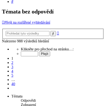
Hledat
Témata bez odpovědí
Přejít na rozšířené vyhledávání
Pokročilé
Hledat
hledání
Nalezeno 988 výsledků hledání
Stránka
Klikněte pro přechod na stránku…:
1
z
1
40
2
3
4
5
…
40
Další
Témata
Odpovědi
Zobrazení