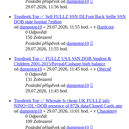
Poslední příspěvek
od
dumpstop10
29.07.2026, 11:56 hod.
Trustlegit.Top ✅ Sell FULLZ SSN DLFont Back Selfie SSN
DOB state hopital 7milion
od
dumpstop10
» 29.07.2026, 11:55 hod. » v
Hardcore
0
Odpovědi
150
Zobrazení
Poslední příspěvek
od
dumpstop10
29.07.2026, 11:55 hod.
Trustlegit.Top ✅ FULLZ USA SSN.DOB.Student &
Сhildren 2001-2015/Paypal/Cashapp high balance
od
dumpstop10
» 29.07.2026, 11:45 hod. » v
Obecně
0
Odpovědi
131
Zobrazení
Poslední příspěvek
od
dumpstop10
29.07.2026, 11:45 hod.
Trustlegit.Top ✅ Whosale Is cheap UK FULLZ info
NINO+DL+DOB presence of 872k data/Cloned Cards atm
od
dumpstop10
» 29.07.2026, 11:01 hod. » v
Charaktery
0
Odpovědi
109
Zobrazení
Poslední příspěvek
od
dumpstop10