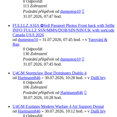
0
Odpovědi
113
Zobrazení
Poslední příspěvek
od
dumpstop10
31.07.2026, 07:47 hod.
FULLLZ.ASIA ✿Sell Passport Photos Front back with Selfie
INFO FULLZ SSN/MMN/DOB/SIN/NIN/UK with sortcode
Canada USA 2026
od
dumpstop10
» 31.07.2026, 07:45 hod. » v
Varování &
Ban
0
Odpovědi
130
Zobrazení
Poslední příspěvek
od
dumpstop10
31.07.2026, 07:45 hod.
U4GM Stormclaw Bear Dominates Diablo 4
od
Hartmann846
» 30.07.2026, 10:28 hod. » v
Další hry
0
Odpovědi
106
Zobrazení
Poslední příspěvek
od
Hartmann846
30.07.2026, 10:28 hod.
U4GM Explains Modern Warfare 4 Air Support Denial
od
Hartmann846
» 30.07.2026, 10:12 hod. » v
Další hry
0
Odpovědi