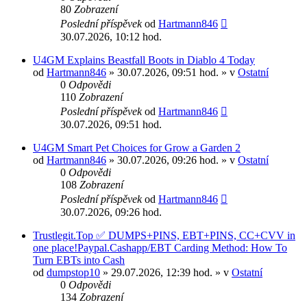
80
Zobrazení
Poslední příspěvek
od
Hartmann846
30.07.2026, 10:12 hod.
U4GM Explains Beastfall Boots in Diablo 4 Today
od
Hartmann846
» 30.07.2026, 09:51 hod. » v
Ostatní
0
Odpovědi
110
Zobrazení
Poslední příspěvek
od
Hartmann846
30.07.2026, 09:51 hod.
U4GM Smart Pet Choices for Grow a Garden 2
od
Hartmann846
» 30.07.2026, 09:26 hod. » v
Ostatní
0
Odpovědi
108
Zobrazení
Poslední příspěvek
od
Hartmann846
30.07.2026, 09:26 hod.
Trustlegit.Top ✅ DUMPS+PINS, EBT+PINS, CC+CVV in
one place!Paypal.Cashapp/EBT Carding Method: How To
Turn EBTs into Cash
od
dumpstop10
» 29.07.2026, 12:39 hod. » v
Ostatní
0
Odpovědi
134
Zobrazení