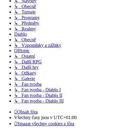
↳ Návody
↳ Obecně
↳ Turnaje
↳ Programy
↳ Předměty
↳ Realmy
Diablo
↳ Obecně
↳ Vzpomínky a zážitky
Offtopic
↳ Ostatní
↳ Další RPG
↳ Další hry
↳ Odkazy
↳ Galerie
↳ Fan tvorba
↳ Fan tvorba - Diablo I
↳ Fan tvorba - Diablo II
↳ Fan tvorba - Diablo III
Obsah fóra
Všechny časy jsou v
UTC+01:00
Smazat všechny cookies z fóra