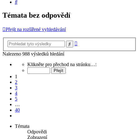
Hledat
Témata bez odpovědí
Přejít na rozšířené vyhledávání
Pokročilé
Hledat
hledání
Nalezeno 988 výsledků hledání
Stránka
Klikněte pro přechod na stránku…:
1
z
1
40
2
3
4
5
…
40
Další
Témata
Odpovědi
Zobrazení