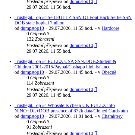
Poslední příspěvek
od
dumpstop10
29.07.2026, 11:56 hod.
Trustlegit.Top ✅ Sell FULLZ SSN DLFont Back Selfie SSN
DOB state hopital 7milion
od
dumpstop10
» 29.07.2026, 11:55 hod. » v
Hardcore
0
Odpovědi
132
Zobrazení
Poslední příspěvek
od
dumpstop10
29.07.2026, 11:55 hod.
Trustlegit.Top ✅ FULLZ USA SSN.DOB.Student &
Сhildren 2001-2015/Paypal/Cashapp high balance
od
dumpstop10
» 29.07.2026, 11:45 hod. » v
Obecně
0
Odpovědi
114
Zobrazení
Poslední příspěvek
od
dumpstop10
29.07.2026, 11:45 hod.
Trustlegit.Top ✅ Whosale Is cheap UK FULLZ info
NINO+DL+DOB presence of 872k data/Cloned Cards atm
od
dumpstop10
» 29.07.2026, 11:01 hod. » v
Charaktery
0
Odpovědi
91
Zobrazení
Poslední příspěvek
od
dumpstop10