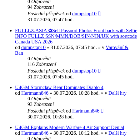
0
Odpovědi
94
Zobrazení
Poslední příspěvek
od
dumpstop10
31.07.2026, 07:47 hod.
FULLLZ.ASIA ✿Sell Passport Photos Front back with Selfie
INFO FULLZ SSN/MMN/DOB/SIN/NIN/UK with sortcode
Canada USA 2026
od
dumpstop10
» 31.07.2026, 07:45 hod. » v
Varování &
Ban
0
Odpovědi
116
Zobrazení
Poslední příspěvek
od
dumpstop10
31.07.2026, 07:45 hod.
U4GM Stormclaw Bear Dominates Diablo 4
od
Hartmann846
» 30.07.2026, 10:28 hod. » v
Další hry
0
Odpovědi
93
Zobrazení
Poslední příspěvek
od
Hartmann846
30.07.2026, 10:28 hod.
U4GM Explains Modern Warfare 4 Air Support Denial
od
Hartmann846
» 30.07.2026, 10:12 hod. » v
Další hry
0
Odpovědi