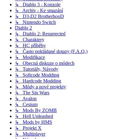
↳ Diablo 3 - Konzole
↳ Archiv - Ke smazání
↳ D3-D2 BrotherhooD
↳ Nintendo Switch
Diablo 2
↳ Diablo 2: Resurrected
↳ Charaktery
↳ HC příběhy
↳ Často pokládané dotazy (F.A.Q.)
↳ Modifikace
↳ Obecná diskuze o módech
↳ Tutoriály, Návody
↳ Softcode Modding
↳ Hardcode Modding
↳ Módy a nové projekty
↳ The Sin Wars
↳ Avalon
↳ Cesium
↳ Mods By ZOMB
↳ Hell Unleashed
↳ Mods by HMS
↳ Projekt X
↳ Multiplayer