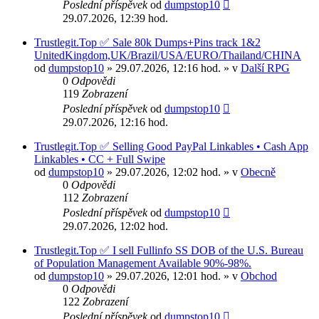
Poslední příspěvek
od
dumpstop10
29.07.2026, 12:39 hod.
Trustlegit.Top ✅ Sale 80k Dumps+Pins track 1&2
UnitedKingdom,UK/Brazil/USA/EURO/Thailand/CHINA
od
dumpstop10
» 29.07.2026, 12:16 hod. » v
Další RPG
0
Odpovědi
119
Zobrazení
Poslední příspěvek
od
dumpstop10
29.07.2026, 12:16 hod.
Trustlegit.Top ✅ Selling Good PayPal Linkables • Cash App
Linkables • CC + Full Swipe
od
dumpstop10
» 29.07.2026, 12:02 hod. » v
Obecně
0
Odpovědi
112
Zobrazení
Poslední příspěvek
od
dumpstop10
29.07.2026, 12:02 hod.
Trustlegit.Top ✅ I sell Fullinfo SS DOB of the U.S. Bureau
of Population Management Available 90%-98%.
od
dumpstop10
» 29.07.2026, 12:01 hod. » v
Obchod
0
Odpovědi
122
Zobrazení
Poslední příspěvek
od
dumpstop10