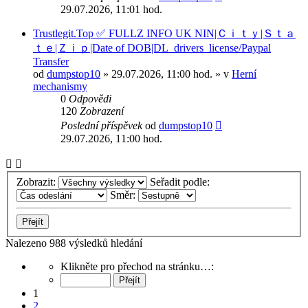
29.07.2026, 11:01 hod.
Trustlegit.Top ✅ FULLZ INFO UK NIN|Ｃｉｔｙ|Ｓｔａ
ｔｅ|Ｚｉｐ|Date of DOB|DL_drivers_license/Paypal
Transfer
od
dumpstop10
» 29.07.2026, 11:00 hod. » v
Herní
mechanismy
0
Odpovědi
120
Zobrazení
Poslední příspěvek
od
dumpstop10
29.07.2026, 11:00 hod.
Zobrazit:
Seřadit podle:
Směr:
Nalezeno 988 výsledků hledání
Stránka
Klikněte pro přechod na stránku…:
1
z
1
40
2