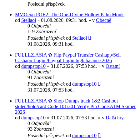
Poslední příspěvek
MMOexp POE2: The One-Divine Hollow Palm Monk
od
Stellaol
» 01.08.2026, 09:31 hod. » v
Obecně
0
Odpovědi
119
Zobrazení
Poslední příspěvek
od
Stellaol
01.08.2026, 09:31 hod.
FULLLZ.ASIA ✿ Flip Paypal Transfer Cashapp/Sell
Cashapp Login /Paypal Login high balance 2026
od
dumpstop10
» 31.07.2026, 07:53 hod. » v
Ostatní
0
Odpovědi
91
Zobrazení
Poslední příspěvek
od
dumpstop10
31.07.2026, 07:53 hod.
FULLLZ.ASIA ✿ Shop Dumps track 1&2 Cashout
stolen/hold/card Code 101/201 Verify Pin Code ATM Skimer
2026
od
dumpstop10
» 31.07.2026, 07:53 hod. » v
Další hry
0
Odpovědi
93
Zobrazení
Poslední příspěvek
od
dumpstop10