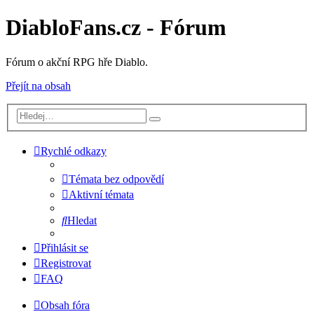
DiabloFans.cz - Fórum
Fórum o akční RPG hře Diablo.
Přejít na obsah
Rychlé odkazy
Témata bez odpovědí
Aktivní témata
Hledat
Přihlásit se
Registrovat
FAQ
Obsah fóra