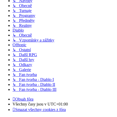
↳ Návody
↳ Obecně
↳ Turnaje
↳ Programy
↳ Předměty
↳ Realmy
Diablo
↳ Obecně
↳ Vzpomínky a zážitky
Offtopic
↳ Ostatní
↳ Další RPG
↳ Další hry
↳ Odkazy
↳ Galerie
↳ Fan tvorba
↳ Fan tvorba - Diablo I
↳ Fan tvorba - Diablo II
↳ Fan tvorba - Diablo III
Obsah fóra
Všechny časy jsou v
UTC+01:00
Smazat všechny cookies z fóra