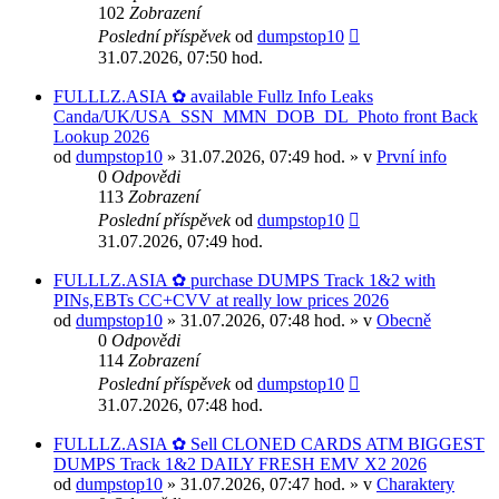
102
Zobrazení
Poslední příspěvek
od
dumpstop10
31.07.2026, 07:50 hod.
FULLLZ.ASIA ✿ available Fullz Info Leaks
Canda/UK/USA_SSN_MMN_DOB_DL_Photo front Back
Lookup 2026
od
dumpstop10
» 31.07.2026, 07:49 hod. » v
První info
0
Odpovědi
113
Zobrazení
Poslední příspěvek
od
dumpstop10
31.07.2026, 07:49 hod.
FULLLZ.ASIA ✿ purchase DUMPS Track 1&2 with
PINs,EBTs CC+CVV at really low prices 2026
od
dumpstop10
» 31.07.2026, 07:48 hod. » v
Obecně
0
Odpovědi
114
Zobrazení
Poslední příspěvek
od
dumpstop10
31.07.2026, 07:48 hod.
FULLLZ.ASIA ✿ Sell CLONED CARDS ATM BIGGEST
DUMPS Track 1&2 DAILY FRESH EMV X2 2026
od
dumpstop10
» 31.07.2026, 07:47 hod. » v
Charaktery