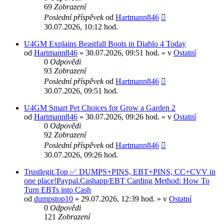
69
Zobrazení
Poslední příspěvek
od
Hartmann846
30.07.2026, 10:12 hod.
U4GM Explains Beastfall Boots in Diablo 4 Today
od
Hartmann846
» 30.07.2026, 09:51 hod. » v
Ostatní
0
Odpovědi
93
Zobrazení
Poslední příspěvek
od
Hartmann846
30.07.2026, 09:51 hod.
U4GM Smart Pet Choices for Grow a Garden 2
od
Hartmann846
» 30.07.2026, 09:26 hod. » v
Ostatní
0
Odpovědi
92
Zobrazení
Poslední příspěvek
od
Hartmann846
30.07.2026, 09:26 hod.
Trustlegit.Top ✅ DUMPS+PINS, EBT+PINS, CC+CVV in
one place!Paypal.Cashapp/EBT Carding Method: How To
Turn EBTs into Cash
od
dumpstop10
» 29.07.2026, 12:39 hod. » v
Ostatní
0
Odpovědi
121
Zobrazení