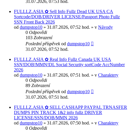
31.07.2026, 07:53 hod.
FULLLZ.ASIA ✿ Sell Info Fullz Dead UK USA CA
Sortcode/DOB/DRIVER LICENSE/Passport Photo Fullz
SSN Front Back 2026
od
dumpstop10
» 31.07.2026, 07:52 hod. » v
Návody
0
Odpovědi
103
Zobrazení
Poslední příspěvek
od
dumpstop10
31.07.2026, 07:52 hod.
FULLLZ.ASIA ✿ Real Info Fullz Canada UK USA
SSN!DOB!MMN!DL Social Security sortCode AccNumber
2026
od
dumpstop10
» 31.07.2026, 07:51 hod. » v
Charaktery
0
Odpovědi
89
Zobrazení
Poslední příspěvek
od
dumpstop10
31.07.2026, 07:51 hod.
FULLLZ.ASIA ✿ SELL CASHAPP PAYPAL TRNASFER
DUMPS PIN TRACK 1&2 info fullz DRIVER
LICENSE/SSN/DOB/MMN 2026
od
dumpstop10
» 31.07.2026, 07:50 hod. » v
Charaktery
0
Odpovědi