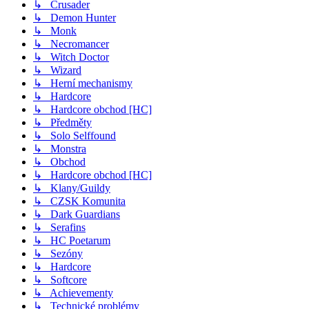
↳ Crusader
↳ Demon Hunter
↳ Monk
↳ Necromancer
↳ Witch Doctor
↳ Wizard
↳ Herní mechanismy
↳ Hardcore
↳ Hardcore obchod [HC]
↳ Předměty
↳ Solo Selffound
↳ Monstra
↳ Obchod
↳ Hardcore obchod [HC]
↳ Klany/Guildy
↳ CZSK Komunita
↳ Dark Guardians
↳ Serafins
↳ HC Poetarum
↳ Sezóny
↳ Hardcore
↳ Softcore
↳ Achievementy
↳ Technické problémy