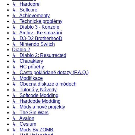
↳ Hardcore
↳ Softcore
↳ Achievementy
↳ Technické problémy
↳ Diablo 3 - Konzole
↳ Archiv - Ke smazání
↳ D3-D2 BrotherhooD
↳ Nintendo Switch
Diablo 2
↳ Diablo 2: Resurrected
↳ Charaktery
↳ HC příběhy
↳ Často pokládané dotazy (F.A.Q.)
↳ Modifikace
↳ Obecná diskuze o módech
↳ Tutoriály, Návody
↳ Softcode Modding
↳ Hardcode Modding
↳ Módy a nové projekty
↳ The Sin Wars
↳ Avalon
↳ Cesium
↳ Mods By ZOMB