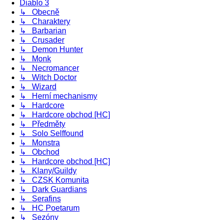
Diablo 3
↳ Obecně
↳ Charaktery
↳ Barbarian
↳ Crusader
↳ Demon Hunter
↳ Monk
↳ Necromancer
↳ Witch Doctor
↳ Wizard
↳ Herní mechanismy
↳ Hardcore
↳ Hardcore obchod [HC]
↳ Předměty
↳ Solo Selffound
↳ Monstra
↳ Obchod
↳ Hardcore obchod [HC]
↳ Klany/Guildy
↳ CZSK Komunita
↳ Dark Guardians
↳ Serafins
↳ HC Poetarum
↳ Sezóny