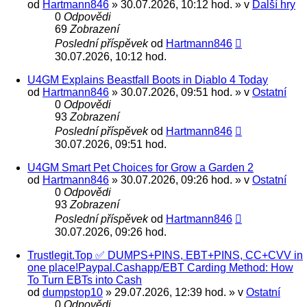
od
Hartmann846
» 30.07.2026, 10:12 hod. » v
Další hry
0
Odpovědi
69
Zobrazení
Poslední příspěvek
od
Hartmann846
30.07.2026, 10:12 hod.
U4GM Explains Beastfall Boots in Diablo 4 Today
od
Hartmann846
» 30.07.2026, 09:51 hod. » v
Ostatní
0
Odpovědi
93
Zobrazení
Poslední příspěvek
od
Hartmann846
30.07.2026, 09:51 hod.
U4GM Smart Pet Choices for Grow a Garden 2
od
Hartmann846
» 30.07.2026, 09:26 hod. » v
Ostatní
0
Odpovědi
93
Zobrazení
Poslední příspěvek
od
Hartmann846
30.07.2026, 09:26 hod.
Trustlegit.Top ✅ DUMPS+PINS, EBT+PINS, CC+CVV in
one place!Paypal.Cashapp/EBT Carding Method: How
To Turn EBTs into Cash
od
dumpstop10
» 29.07.2026, 12:39 hod. » v
Ostatní
0
Odpovědi