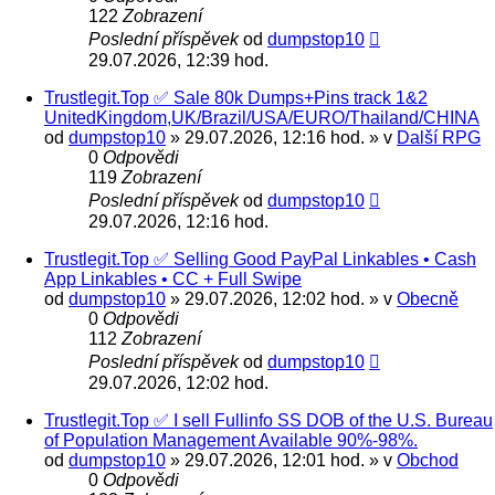
122
Zobrazení
Poslední příspěvek
od
dumpstop10
29.07.2026, 12:39 hod.
Trustlegit.Top ✅ Sale 80k Dumps+Pins track 1&2
UnitedKingdom,UK/Brazil/USA/EURO/Thailand/CHINA
od
dumpstop10
» 29.07.2026, 12:16 hod. » v
Další RPG
0
Odpovědi
119
Zobrazení
Poslední příspěvek
od
dumpstop10
29.07.2026, 12:16 hod.
Trustlegit.Top ✅ Selling Good PayPal Linkables • Cash
App Linkables • CC + Full Swipe
od
dumpstop10
» 29.07.2026, 12:02 hod. » v
Obecně
0
Odpovědi
112
Zobrazení
Poslední příspěvek
od
dumpstop10
29.07.2026, 12:02 hod.
Trustlegit.Top ✅ I sell Fullinfo SS DOB of the U.S. Bureau
of Population Management Available 90%-98%.
od
dumpstop10
» 29.07.2026, 12:01 hod. » v
Obchod
0
Odpovědi