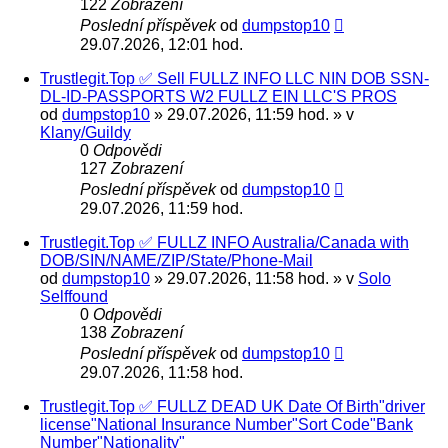
122
Zobrazení
Poslední příspěvek
od
dumpstop10
29.07.2026, 12:01 hod.
Trustlegit.Top ✅ Sell FULLZ INFO LLC NIN DOB SSN-
DL-ID-PASSPORTS W2 FULLZ EIN LLC'S PROS
od
dumpstop10
» 29.07.2026, 11:59 hod. » v
Klany/Guildy
0
Odpovědi
127
Zobrazení
Poslední příspěvek
od
dumpstop10
29.07.2026, 11:59 hod.
Trustlegit.Top ✅ FULLZ INFO Australia/Canada with
DOB/SIN/NAME/ZIP/State/Phone-Mail
od
dumpstop10
» 29.07.2026, 11:58 hod. » v
Solo
Selffound
0
Odpovědi
138
Zobrazení
Poslední příspěvek
od
dumpstop10
29.07.2026, 11:58 hod.
Trustlegit.Top ✅ FULLZ DEAD UK Date Of Birth"driver
license"National Insurance Number"Sort Code"Bank
Number"Nationality"