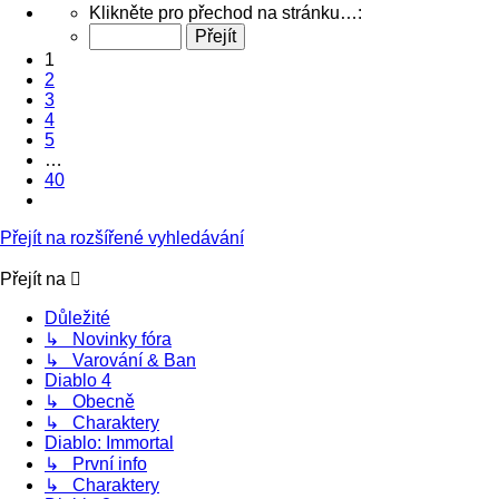
Stránka
Klikněte pro přechod na stránku…:
1
z
1
40
2
3
4
5
…
40
Další
Přejít na rozšířené vyhledávání
Přejít na
Důležité
↳ Novinky fóra
↳ Varování & Ban
Diablo 4
↳ Obecně
↳ Charaktery
Diablo: Immortal
↳ První info
↳ Charaktery