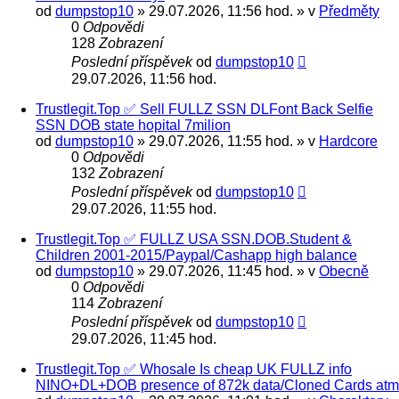
od
dumpstop10
» 29.07.2026, 11:56 hod. » v
Předměty
0
Odpovědi
128
Zobrazení
Poslední příspěvek
od
dumpstop10
29.07.2026, 11:56 hod.
Trustlegit.Top ✅ Sell FULLZ SSN DLFont Back Selfie
SSN DOB state hopital 7milion
od
dumpstop10
» 29.07.2026, 11:55 hod. » v
Hardcore
0
Odpovědi
132
Zobrazení
Poslední příspěvek
od
dumpstop10
29.07.2026, 11:55 hod.
Trustlegit.Top ✅ FULLZ USA SSN.DOB.Student &
Сhildren 2001-2015/Paypal/Cashapp high balance
od
dumpstop10
» 29.07.2026, 11:45 hod. » v
Obecně
0
Odpovědi
114
Zobrazení
Poslední příspěvek
od
dumpstop10
29.07.2026, 11:45 hod.
Trustlegit.Top ✅ Whosale Is cheap UK FULLZ info
NINO+DL+DOB presence of 872k data/Cloned Cards atm