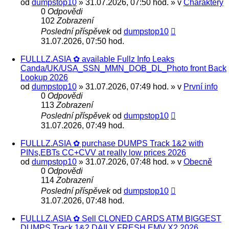
od
dumpstop10
» 31.07.2026, 07:50 hod. » v
Charaktery
0
Odpovědi
102
Zobrazení
Poslední příspěvek
od
dumpstop10
31.07.2026, 07:50 hod.
FULLLZ.ASIA ✿ available Fullz Info Leaks
Canda/UK/USA_SSN_MMN_DOB_DL_Photo front Back
Lookup 2026
od
dumpstop10
» 31.07.2026, 07:49 hod. » v
První info
0
Odpovědi
113
Zobrazení
Poslední příspěvek
od
dumpstop10
31.07.2026, 07:49 hod.
FULLLZ.ASIA ✿ purchase DUMPS Track 1&2 with
PINs,EBTs CC+CVV at really low prices 2026
od
dumpstop10
» 31.07.2026, 07:48 hod. » v
Obecně
0
Odpovědi
114
Zobrazení
Poslední příspěvek
od
dumpstop10
31.07.2026, 07:48 hod.
FULLLZ.ASIA ✿ Sell CLONED CARDS ATM BIGGEST
DUMPS Track 1&2 DAILY FRESH EMV X2 2026