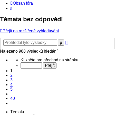
Obsah fóra
Hledat
Témata bez odpovědí
Přejít na rozšířené vyhledávání
Pokročilé
Hledat
hledání
Nalezeno 988 výsledků hledání
Stránka
Klikněte pro přechod na stránku…:
1
z
1
40
2
3
4
5
…
40
Další
Témata