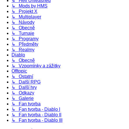
↳ Hell Unleashed
↳ Mods by HMS
↳ Projekt X
↳ Multiplayer
↳ Návody
↳ Obecně
↳ Turnaje
↳ Programy
↳ Předměty
↳ Realmy
Diablo
↳ Obecně
↳ Vzpomínky a zážitky
Offtopic
↳ Ostatní
↳ Další RPG
↳ Další hry
↳ Odkazy
↳ Galerie
↳ Fan tvorba
↳ Fan tvorba - Diablo I
↳ Fan tvorba - Diablo II
↳ Fan tvorba - Diablo III