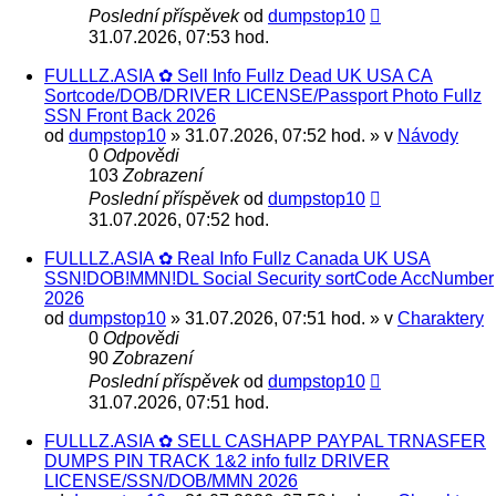
Poslední příspěvek
od
dumpstop10
31.07.2026, 07:53 hod.
FULLLZ.ASIA ✿ Sell Info Fullz Dead UK USA CA
Sortcode/DOB/DRIVER LICENSE/Passport Photo Fullz
SSN Front Back 2026
od
dumpstop10
» 31.07.2026, 07:52 hod. » v
Návody
0
Odpovědi
103
Zobrazení
Poslední příspěvek
od
dumpstop10
31.07.2026, 07:52 hod.
FULLLZ.ASIA ✿ Real Info Fullz Canada UK USA
SSN!DOB!MMN!DL Social Security sortCode AccNumber
2026
od
dumpstop10
» 31.07.2026, 07:51 hod. » v
Charaktery
0
Odpovědi
90
Zobrazení
Poslední příspěvek
od
dumpstop10
31.07.2026, 07:51 hod.
FULLLZ.ASIA ✿ SELL CASHAPP PAYPAL TRNASFER
DUMPS PIN TRACK 1&2 info fullz DRIVER
LICENSE/SSN/DOB/MMN 2026