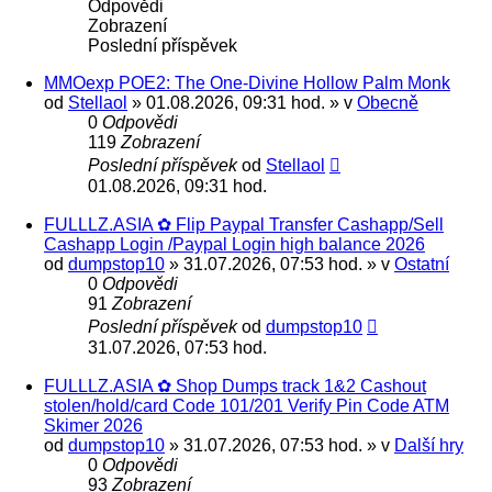
Odpovědi
Zobrazení
Poslední příspěvek
MMOexp POE2: The One-Divine Hollow Palm Monk
od
Stellaol
» 01.08.2026, 09:31 hod. » v
Obecně
0
Odpovědi
119
Zobrazení
Poslední příspěvek
od
Stellaol
01.08.2026, 09:31 hod.
FULLLZ.ASIA ✿ Flip Paypal Transfer Cashapp/Sell
Cashapp Login /Paypal Login high balance 2026
od
dumpstop10
» 31.07.2026, 07:53 hod. » v
Ostatní
0
Odpovědi
91
Zobrazení
Poslední příspěvek
od
dumpstop10
31.07.2026, 07:53 hod.
FULLLZ.ASIA ✿ Shop Dumps track 1&2 Cashout
stolen/hold/card Code 101/201 Verify Pin Code ATM
Skimer 2026
od
dumpstop10
» 31.07.2026, 07:53 hod. » v
Další hry
0
Odpovědi
93
Zobrazení