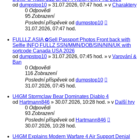
od
dumpstop10
» 31.07.2026, 07:47 hod. » v
Charaktery
0
Odpovědi
95
Zobrazení
Poslední příspěvek
od
dumpstop10
31.07.2026, 07:47 hod.
FULLLZ.ASIA ✿Sell Passport Photos Front back with
Selfie INFO FULLZ SSN/MMN/DOB/SIN/NIN/UK with
sortcode Canada USA 2026
od
dumpstop10
» 31.07.2026, 07:45 hod. » v
Varování &
Ban
0
Odpovědi
116
Zobrazení
Poslední příspěvek
od
dumpstop10
31.07.2026, 07:45 hod.
U4GM Stormclaw Bear Dominates Diablo 4
od
Hartmann846
» 30.07.2026, 10:28 hod. » v
Další hry
0
Odpovědi
93
Zobrazení
Poslední příspěvek
od
Hartmann846
30.07.2026, 10:28 hod.
U4GM Explains Modern Warfare 4 Air Support Denial