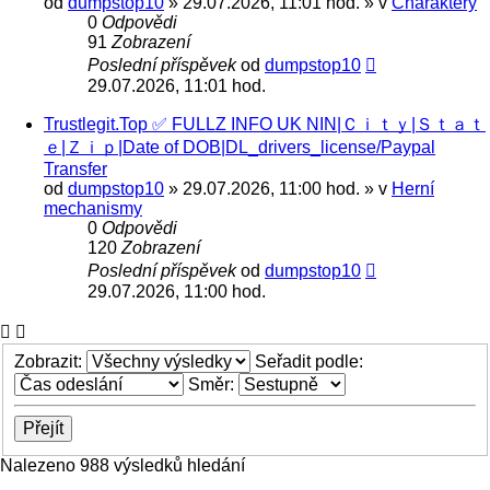
od
dumpstop10
» 29.07.2026, 11:01 hod. » v
Charaktery
0
Odpovědi
91
Zobrazení
Poslední příspěvek
od
dumpstop10
29.07.2026, 11:01 hod.
Trustlegit.Top ✅ FULLZ INFO UK NIN|Ｃｉｔｙ|Ｓｔａｔ
ｅ|Ｚｉｐ|Date of DOB|DL_drivers_license/Paypal
Transfer
od
dumpstop10
» 29.07.2026, 11:00 hod. » v
Herní
mechanismy
0
Odpovědi
120
Zobrazení
Poslední příspěvek
od
dumpstop10
29.07.2026, 11:00 hod.
Zobrazit:
Seřadit podle:
Směr:
Nalezeno 988 výsledků hledání