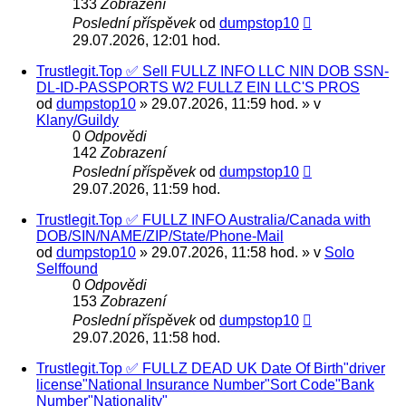
133
Zobrazení
Poslední příspěvek
od
dumpstop10
29.07.2026, 12:01 hod.
Trustlegit.Top ✅ Sell FULLZ INFO LLC NIN DOB SSN-
DL-ID-PASSPORTS W2 FULLZ EIN LLC'S PROS
od
dumpstop10
» 29.07.2026, 11:59 hod. » v
Klany/Guildy
0
Odpovědi
142
Zobrazení
Poslední příspěvek
od
dumpstop10
29.07.2026, 11:59 hod.
Trustlegit.Top ✅ FULLZ INFO Australia/Canada with
DOB/SIN/NAME/ZIP/State/Phone-Mail
od
dumpstop10
» 29.07.2026, 11:58 hod. » v
Solo
Selffound
0
Odpovědi
153
Zobrazení
Poslední příspěvek
od
dumpstop10
29.07.2026, 11:58 hod.
Trustlegit.Top ✅ FULLZ DEAD UK Date Of Birth"driver
license"National Insurance Number"Sort Code"Bank
Number"Nationality"