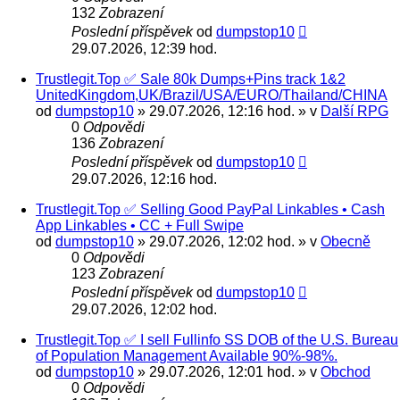
132
Zobrazení
Poslední příspěvek
od
dumpstop10
29.07.2026, 12:39 hod.
Trustlegit.Top ✅ Sale 80k Dumps+Pins track 1&2
UnitedKingdom,UK/Brazil/USA/EURO/Thailand/CHINA
od
dumpstop10
» 29.07.2026, 12:16 hod. » v
Další RPG
0
Odpovědi
136
Zobrazení
Poslední příspěvek
od
dumpstop10
29.07.2026, 12:16 hod.
Trustlegit.Top ✅ Selling Good PayPal Linkables • Cash
App Linkables • CC + Full Swipe
od
dumpstop10
» 29.07.2026, 12:02 hod. » v
Obecně
0
Odpovědi
123
Zobrazení
Poslední příspěvek
od
dumpstop10
29.07.2026, 12:02 hod.
Trustlegit.Top ✅ I sell Fullinfo SS DOB of the U.S. Bureau
of Population Management Available 90%-98%.
od
dumpstop10
» 29.07.2026, 12:01 hod. » v
Obchod
0
Odpovědi