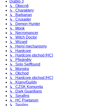
Diablo 3
↳ Obecně
↳ Charaktery
↳ Barbarian
↳ Crusader
↳ Demon Hunter
↳ Monk
↳ Necromancer
↳ Witch Doctor
↳ Wizard
↳ Herní mechanismy
↳ Hardcore
↳ Hardcore obchod [HC]
↳ Předměty
↳ Solo Selffound
↳ Monstra
↳ Obchod
↳ Hardcore obchod [HC]
↳ Klany/Guildy
↳ CZSK Komunita
↳ Dark Guardians
↳ Serafins
↳ HC Poetarum
↳ Sezóny