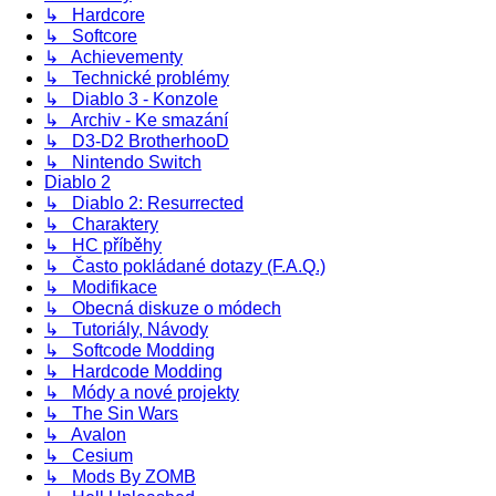
↳ Hardcore
↳ Softcore
↳ Achievementy
↳ Technické problémy
↳ Diablo 3 - Konzole
↳ Archiv - Ke smazání
↳ D3-D2 BrotherhooD
↳ Nintendo Switch
Diablo 2
↳ Diablo 2: Resurrected
↳ Charaktery
↳ HC příběhy
↳ Často pokládané dotazy (F.A.Q.)
↳ Modifikace
↳ Obecná diskuze o módech
↳ Tutoriály, Návody
↳ Softcode Modding
↳ Hardcode Modding
↳ Módy a nové projekty
↳ The Sin Wars
↳ Avalon
↳ Cesium
↳ Mods By ZOMB