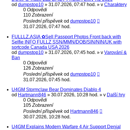
od
dumpstop10
» 31.07.2026, 07:47 hod. » v
Charaktery
0
Odpovědi
110
Zobrazení
Poslední příspěvek
od
dumpstop10
31.07.2026, 07:47 hod.
FULLLZ.ASIA ✿Sell Passport Photos Front back with
Selfie INFO FULLZ SSN/MMN/DOB/SIN/NIN/UK with
sortcode Canada USA 2026
od
dumpstop10
» 31.07.2026, 07:45 hod. » v
Varování &
Ban
0
Odpovědi
126
Zobrazení
Poslední příspěvek
od
dumpstop10
31.07.2026, 07:45 hod.
U4GM Stormclaw Bear Dominates Diablo 4
od
Hartmann846
» 30.07.2026, 10:28 hod. » v
Další hry
0
Odpovědi
105
Zobrazení
Poslední příspěvek
od
Hartmann846
30.07.2026, 10:28 hod.
U4GM Explains Modern Warfare 4 Air Support Denial