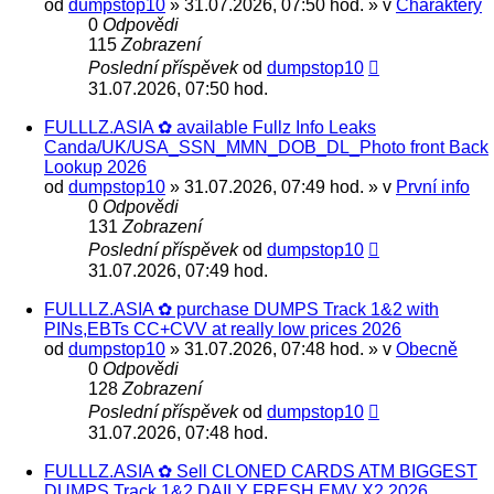
od
dumpstop10
» 31.07.2026, 07:50 hod. » v
Charaktery
0
Odpovědi
115
Zobrazení
Poslední příspěvek
od
dumpstop10
31.07.2026, 07:50 hod.
FULLLZ.ASIA ✿ available Fullz Info Leaks
Canda/UK/USA_SSN_MMN_DOB_DL_Photo front Back
Lookup 2026
od
dumpstop10
» 31.07.2026, 07:49 hod. » v
První info
0
Odpovědi
131
Zobrazení
Poslední příspěvek
od
dumpstop10
31.07.2026, 07:49 hod.
FULLLZ.ASIA ✿ purchase DUMPS Track 1&2 with
PINs,EBTs CC+CVV at really low prices 2026
od
dumpstop10
» 31.07.2026, 07:48 hod. » v
Obecně
0
Odpovědi
128
Zobrazení
Poslední příspěvek
od
dumpstop10
31.07.2026, 07:48 hod.
FULLLZ.ASIA ✿ Sell CLONED CARDS ATM BIGGEST
DUMPS Track 1&2 DAILY FRESH EMV X2 2026