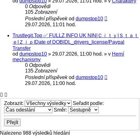
od
dumpstop10
» 29.07.2026, 11:01 hod. » v
Charaktery
0
Odpovědi
105
Zobrazení
Poslední příspěvek
od
dumpstop10
29.07.2026, 11:01 hod.
Trustlegit.Top ✅ FULLZ INFO UK NIN|Ｃｉｔｙ|Ｓｔａｔ
ｅ|Ｚｉｐ|Date of DOB|DL_drivers_license/Paypal
Transfer
od
dumpstop10
» 29.07.2026, 11:00 hod. » v
Herní
mechanismy
0
Odpovědi
135
Zobrazení
Poslední příspěvek
od
dumpstop10
29.07.2026, 11:00 hod.
Zobrazit:
Seřadit podle:
Směr:
Nalezeno 988 výsledků hledání