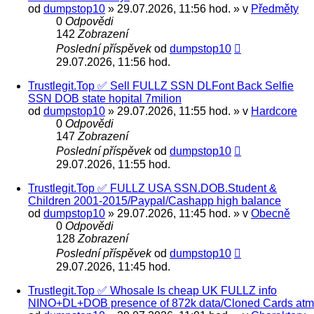
od
dumpstop10
» 29.07.2026, 11:56 hod. » v
Předměty
0
Odpovědi
142
Zobrazení
Poslední příspěvek
od
dumpstop10
29.07.2026, 11:56 hod.
Trustlegit.Top ✅ Sell FULLZ SSN DLFont Back Selfie
SSN DOB state hopital 7milion
od
dumpstop10
» 29.07.2026, 11:55 hod. » v
Hardcore
0
Odpovědi
147
Zobrazení
Poslední příspěvek
od
dumpstop10
29.07.2026, 11:55 hod.
Trustlegit.Top ✅ FULLZ USA SSN.DOB.Student &
Сhildren 2001-2015/Paypal/Cashapp high balance
od
dumpstop10
» 29.07.2026, 11:45 hod. » v
Obecně
0
Odpovědi
128
Zobrazení
Poslední příspěvek
od
dumpstop10
29.07.2026, 11:45 hod.
Trustlegit.Top ✅ Whosale Is cheap UK FULLZ info
NINO+DL+DOB presence of 872k data/Cloned Cards atm