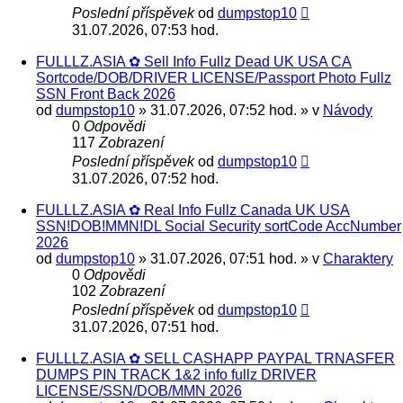
Poslední příspěvek
od
dumpstop10
31.07.2026, 07:53 hod.
FULLLZ.ASIA ✿ Sell Info Fullz Dead UK USA CA
Sortcode/DOB/DRIVER LICENSE/Passport Photo Fullz
SSN Front Back 2026
od
dumpstop10
» 31.07.2026, 07:52 hod. » v
Návody
0
Odpovědi
117
Zobrazení
Poslední příspěvek
od
dumpstop10
31.07.2026, 07:52 hod.
FULLLZ.ASIA ✿ Real Info Fullz Canada UK USA
SSN!DOB!MMN!DL Social Security sortCode AccNumber
2026
od
dumpstop10
» 31.07.2026, 07:51 hod. » v
Charaktery
0
Odpovědi
102
Zobrazení
Poslední příspěvek
od
dumpstop10
31.07.2026, 07:51 hod.
FULLLZ.ASIA ✿ SELL CASHAPP PAYPAL TRNASFER
DUMPS PIN TRACK 1&2 info fullz DRIVER
LICENSE/SSN/DOB/MMN 2026