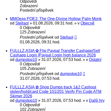
Odpovědi
Zobrazení
Poslední příspěvek
MMOexp POE2: The One-Divine Hollow Palm Monk
od
Stellaol
» 01.08.2026, 09:31 hod. » v
Obecně
0
Odpovědi
125
Zobrazení
Poslední příspěvek
od
Stellaol
01.08.2026, 09:31 hod.
FULLLZ.ASIA ✿ Flip Paypal Transfer Cashapp/Sell
Cashapp Login /Paypal Login high balance 2026
od
dumpstop10
» 31.07.2026, 07:53 hod. » v
Ostatní
0
Odpovědi
105
Zobrazení
Poslední příspěvek
od
dumpstop10
31.07.2026, 07:53 hod.
FULLLZ.ASIA ✿ Shop Dumps track 1&2 Cashout
stolen/hold/card Code 101/201 Verify Pin Code ATM
Skimer 2026
od
dumpstop10
» 31.07.2026, 07:53 hod. » v
Další hry
0
Odpovědi
102
Zobrazení