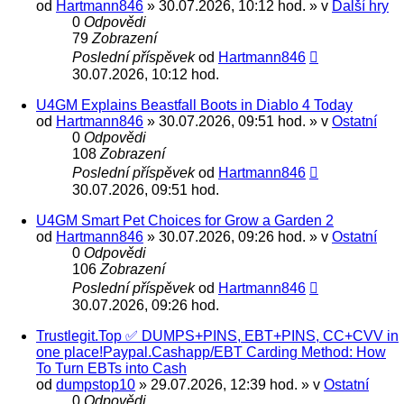
od
Hartmann846
» 30.07.2026, 10:12 hod. » v
Další hry
0
Odpovědi
79
Zobrazení
Poslední příspěvek
od
Hartmann846
30.07.2026, 10:12 hod.
U4GM Explains Beastfall Boots in Diablo 4 Today
od
Hartmann846
» 30.07.2026, 09:51 hod. » v
Ostatní
0
Odpovědi
108
Zobrazení
Poslední příspěvek
od
Hartmann846
30.07.2026, 09:51 hod.
U4GM Smart Pet Choices for Grow a Garden 2
od
Hartmann846
» 30.07.2026, 09:26 hod. » v
Ostatní
0
Odpovědi
106
Zobrazení
Poslední příspěvek
od
Hartmann846
30.07.2026, 09:26 hod.
Trustlegit.Top ✅ DUMPS+PINS, EBT+PINS, CC+CVV in
one place!Paypal.Cashapp/EBT Carding Method: How
To Turn EBTs into Cash
od
dumpstop10
» 29.07.2026, 12:39 hod. » v
Ostatní
0
Odpovědi