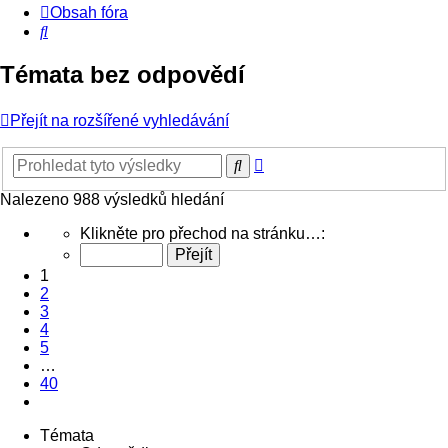
Obsah fóra
Hledat
Témata bez odpovědí
Přejít na rozšířené vyhledávání
Pokročilé
Hledat
hledání
Nalezeno 988 výsledků hledání
Stránka
Klikněte pro přechod na stránku…:
1
z
1
40
2
3
4
5
…
40
Další
Témata