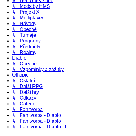
↳ Hell Unleashed
↳ Mods by HMS
↳ Projekt X
↳ Multiplayer
↳ Návody
↳ Obecně
↳ Turnaje
↳ Programy
↳ Předměty
↳ Realmy
Diablo
↳ Obecně
↳ Vzpomínky a zážitky
Offtopic
↳ Ostatní
↳ Další RPG
↳ Další hry
↳ Odkazy
↳ Galerie
↳ Fan tvorba
↳ Fan tvorba - Diablo I
↳ Fan tvorba - Diablo II
↳ Fan tvorba - Diablo III