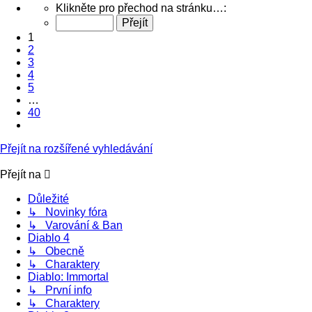
Stránka
Klikněte pro přechod na stránku…:
1
z
1
40
2
3
4
5
…
40
Další
Přejít na rozšířené vyhledávání
Přejít na
Důležité
↳ Novinky fóra
↳ Varování & Ban
Diablo 4
↳ Obecně
↳ Charaktery
Diablo: Immortal
↳ První info
↳ Charaktery