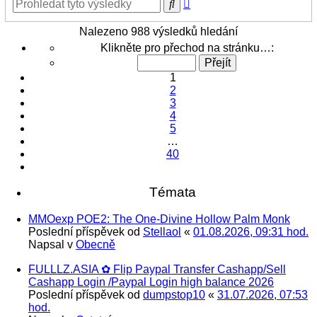
Pokročilé
Hledat
hledání
Nalezeno 988 výsledků hledání
Stránka
Klikněte pro přechod na stránku…:
1
z
1
40
2
3
4
5
…
40
Další
Témata
MMOexp POE2: The One-Divine Hollow Palm Monk
Poslední příspěvek od
Stellaol
«
01.08.2026, 09:31 hod.
Napsal v
Obecně
FULLLZ.ASIA ✿ Flip Paypal Transfer Cashapp/Sell
Cashapp Login /Paypal Login high balance 2026
Poslední příspěvek od
dumpstop10
«
31.07.2026, 07:53
hod.