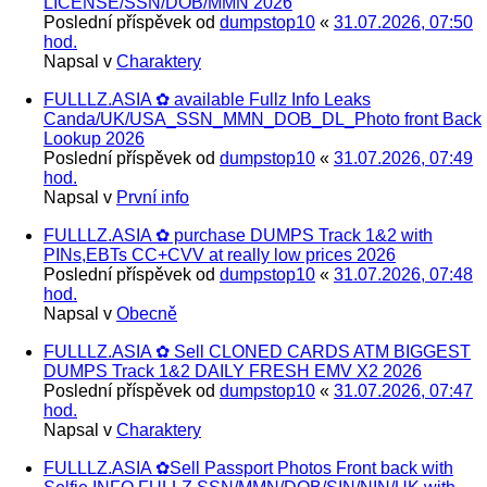
LICENSE/SSN/DOB/MMN 2026
Poslední příspěvek od
dumpstop10
«
31.07.2026, 07:50
hod.
Napsal v
Charaktery
FULLLZ.ASIA ✿ available Fullz Info Leaks
Canda/UK/USA_SSN_MMN_DOB_DL_Photo front Back
Lookup 2026
Poslední příspěvek od
dumpstop10
«
31.07.2026, 07:49
hod.
Napsal v
První info
FULLLZ.ASIA ✿ purchase DUMPS Track 1&2 with
PINs,EBTs CC+CVV at really low prices 2026
Poslední příspěvek od
dumpstop10
«
31.07.2026, 07:48
hod.
Napsal v
Obecně
FULLLZ.ASIA ✿ Sell CLONED CARDS ATM BIGGEST
DUMPS Track 1&2 DAILY FRESH EMV X2 2026
Poslední příspěvek od
dumpstop10
«
31.07.2026, 07:47
hod.
Napsal v
Charaktery
FULLLZ.ASIA ✿Sell Passport Photos Front back with