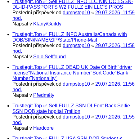
Trustlegit.Top ✅ Sell FULLZ INFO LLC NIN DOB SSN-
DL-ID-PASSPORTS W2 FULLZ EIN LLC'S PROS
Poslední příspěvek od
dumpstop10
«
29.07.2026, 11:59
hod.
Napsal v
Klany/Guildy
Trustlegit.Top ✅ FULLZ INFO Australia/Canada with
DOB/SIN/NAME/ZIP/State/Phone-Mail
Poslední příspěvek od
dumpstop10
«
29.07.2026, 11:58
hod.
Napsal v
Solo Selffound
Trustlegit.Top ✅ FULLZ DEAD UK Date Of Birth"driver
license"National Insurance Number"Sort Code"Bank
Number"Nationality"
Poslední příspěvek od
dumpstop10
«
29.07.2026, 11:56
hod.
Napsal v
Předměty
Trustlegit.Top ✅ Sell FULLZ SSN DLFont Back Selfie
SSN DOB state hopital 7milion
Poslední příspěvek od
dumpstop10
«
29.07.2026, 11:55
hod.
Napsal v
Hardcore
Trustlegit.Top ✅ FULLZ USA SSN.DOB.Student &