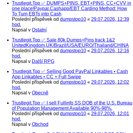
Trustlegit.Top ✅ DUMPS+PINS, EBT+PINS, CC+CVV in
one place!Paypal.Cashapp/EBT Carding Method: How
To Turn EBTs into Cash
Poslední příspěvek od
dumpstop10
«
29.07.2026, 12:39
hod.
Napsal v
Ostatní
Trustlegit.Top ✅ Sale 80k Dumps+Pins track 1&2
UnitedKingdom,UK/Brazil/USA/EURO/Thailand/CHINA
Poslední příspěvek od
dumpstop10
«
29.07.2026, 12:16
hod.
Napsal v
Další RPG
Trustlegit.Top ✅ Selling Good PayPal Linkables • Cash
App Linkables • CC + Full Swipe
Poslední příspěvek od
dumpstop10
«
29.07.2026, 12:02
hod.
Napsal v
Obecně
Trustlegit.Top ✅ I sell Fullinfo SS DOB of the U.S. Bureau
of Population Management Available 90%-98%.
Poslední příspěvek od
dumpstop10
«
29.07.2026, 12:01
hod.
Napsal v
Obchod