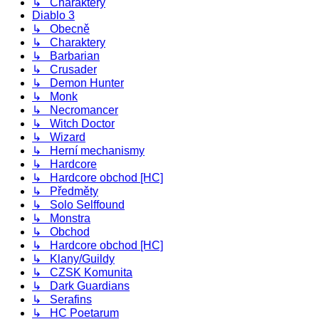
↳ Charaktery
Diablo 3
↳ Obecně
↳ Charaktery
↳ Barbarian
↳ Crusader
↳ Demon Hunter
↳ Monk
↳ Necromancer
↳ Witch Doctor
↳ Wizard
↳ Herní mechanismy
↳ Hardcore
↳ Hardcore obchod [HC]
↳ Předměty
↳ Solo Selffound
↳ Monstra
↳ Obchod
↳ Hardcore obchod [HC]
↳ Klany/Guildy
↳ CZSK Komunita
↳ Dark Guardians
↳ Serafins
↳ HC Poetarum