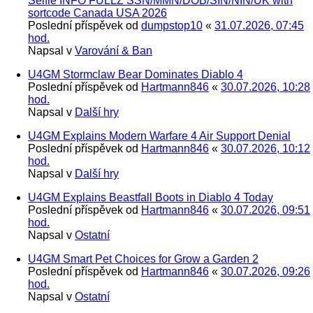
Selfie INFO FULLZ SSN/MMN/DOB/SIN/NIN/UK with
sortcode Canada USA 2026
Poslední příspěvek od
dumpstop10
«
31.07.2026, 07:45
hod.
Napsal v
Varování & Ban
U4GM Stormclaw Bear Dominates Diablo 4
Poslední příspěvek od
Hartmann846
«
30.07.2026, 10:28
hod.
Napsal v
Další hry
U4GM Explains Modern Warfare 4 Air Support Denial
Poslední příspěvek od
Hartmann846
«
30.07.2026, 10:12
hod.
Napsal v
Další hry
U4GM Explains Beastfall Boots in Diablo 4 Today
Poslední příspěvek od
Hartmann846
«
30.07.2026, 09:51
hod.
Napsal v
Ostatní
U4GM Smart Pet Choices for Grow a Garden 2
Poslední příspěvek od
Hartmann846
«
30.07.2026, 09:26
hod.
Napsal v
Ostatní