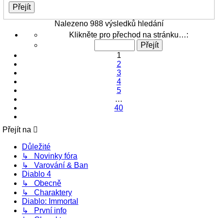
Nalezeno 988 výsledků hledání
Stránka
Klikněte pro přechod na stránku…:
1
z
1
40
2
3
4
5
…
40
Další
Přejít na
Důležité
↳ Novinky fóra
↳ Varování & Ban
Diablo 4
↳ Obecně
↳ Charaktery
Diablo: Immortal
↳ První info