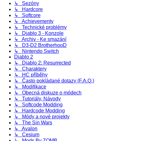
↳ Sezóny
↳ Hardcore
↳ Softcore
↳ Achievementy
↳ Technické problémy
↳ Diablo 3 - Konzole
↳ Archiv - Ke smazání
↳ D3-D2 BrotherhooD
↳ Nintendo Switch
Diablo 2
↳ Diablo 2: Resurrected
↳ Charaktery
↳ HC příběhy
↳ Často pokládané dotazy (F.A.Q.)
↳ Modifikace
↳ Obecná diskuze o módech
↳ Tutoriály, Návody
↳ Softcode Modding
↳ Hardcode Modding
↳ Módy a nové projekty
↳ The Sin Wars
↳ Avalon
↳ Cesium
↳ Mods By ZOMB