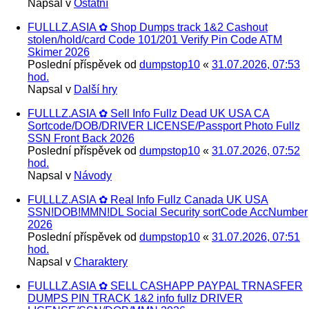
Napsal v
Ostatní
FULLLZ.ASIA ✿ Shop Dumps track 1&2 Cashout
stolen/hold/card Code 101/201 Verify Pin Code ATM
Skimer 2026
Poslední příspěvek od
dumpstop10
«
31.07.2026, 07:53
hod.
Napsal v
Další hry
FULLLZ.ASIA ✿ Sell Info Fullz Dead UK USA CA
Sortcode/DOB/DRIVER LICENSE/Passport Photo Fullz
SSN Front Back 2026
Poslední příspěvek od
dumpstop10
«
31.07.2026, 07:52
hod.
Napsal v
Návody
FULLLZ.ASIA ✿ Real Info Fullz Canada UK USA
SSN!DOB!MMN!DL Social Security sortCode AccNumber
2026
Poslední příspěvek od
dumpstop10
«
31.07.2026, 07:51
hod.
Napsal v
Charaktery
FULLLZ.ASIA ✿ SELL CASHAPP PAYPAL TRNASFER
DUMPS PIN TRACK 1&2 info fullz DRIVER