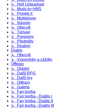
↳ Hell Unleashed
↳ Mods by HMS
↳ Projekt X
↳ Multiplayer
↳ Návody
↳ Obecně
↳ Turnaje
↳ Programy
↳ Předměty
↳ Realmy
Diablo
↳ Obecně
↳ Vzpomínky a zážitky
Offtopic
↳ Ostatní
↳ Další RPG
↳ Další hry
↳ Odkazy
↳ Galerie
↳ Fan tvorba
↳ Fan tvorba - Diablo I
↳ Fan tvorba - Diablo II
↳ Fan tvorba - Diablo III