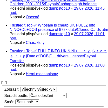
Сhildren 2001-2015/Paypal/Cashapp high balance
Poslední příspěvek od
dumpstop10
«
29.07.2026, 11:45
hod.
Napsal v
Obecně
Trustlegit.Top ✅ Whosale Is cheap UK FULLZ info
NINO+DL+DOB presence of 872k data/Cloned Cards atm
Poslední příspěvek od
dumpstop10
«
29.07.2026, 11:01
hod.
Napsal v
Charaktery
Trustlegit.Top ✅ FULLZ INFO UK NIN|Ｃｉｔｙ|Ｓｔａｔ
ｅ|Ｚｉｐ|Date of DOB|DL_drivers_license/Paypal
Transfer
Poslední příspěvek od
dumpstop10
«
29.07.2026, 11:00
hod.
Napsal v
Herní mechanismy
Zobrazit:
Seřadit podle:
Směr: