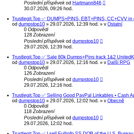
Poslední příspěvek
od
Hartmann846
30.07.2026, 09:26 hod.
Trustlegit.Top ✅ DUMPS+PINS, EBT+PINS, CC+CVV in o
od
dumpstop10
» 29.07.2026, 12:39 hod. » v
Ostatní
0
Odpovědi
128
Zobrazení
Poslední příspěvek
od
dumpstop10
29.07.2026, 12:39 hod.
Trustlegit.Top ✅ Sale 80k Dumps+Pins track 1&2 Unit
od
dumpstop10
» 29.07.2026, 12:16 hod. » v
Další RPG
0
Odpovědi
126
Zobrazení
Poslední příspěvek
od
dumpstop10
29.07.2026, 12:16 hod.
Trustlegit.Top ✅ Selling Good PayPal Linkables • Cash A
od
dumpstop10
» 29.07.2026, 12:02 hod. » v
Obecně
0
Odpovědi
118
Zobrazení
Poslední příspěvek
od
dumpstop10
29.07.2026, 12:02 hod.
Trustlegit.Top ✅ I sell Fullinfo SS DOB of the U.S. Bur