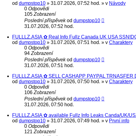
od
dumpstop10
» 31.07.2026, 07:52 hod. » v
Návody
0
Odpovědi
105
Zobrazení
Poslední příspěvek
od
dumpstop10
31.07.2026, 07:52 hod.
FULLLZ.ASIA ✿ Real Info Fullz Canada UK USA SSN!DO
od
dumpstop10
» 31.07.2026, 07:51 hod. » v
Charaktery
0
Odpovědi
94
Zobrazení
Poslední příspěvek
od
dumpstop10
31.07.2026, 07:51 hod.
FULLLZ.ASIA ✿ SELL CASHAPP PAYPAL TRNASFER DU
od
dumpstop10
» 31.07.2026, 07:50 hod. » v
Charaktery
0
Odpovědi
106
Zobrazení
Poslední příspěvek
od
dumpstop10
31.07.2026, 07:50 hod.
FULLLZ.ASIA ✿ available Fullz Info Leaks Canda/UK
od
dumpstop10
» 31.07.2026, 07:49 hod. » v
První info
0
Odpovědi
121
Zobrazení