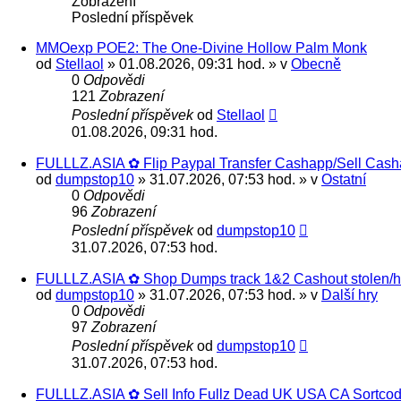
Zobrazení
Poslední příspěvek
MMOexp POE2: The One-Divine Hollow Palm Monk
od
Stellaol
» 01.08.2026, 09:31 hod. » v
Obecně
0
Odpovědi
121
Zobrazení
Poslední příspěvek
od
Stellaol
01.08.2026, 09:31 hod.
FULLLZ.ASIA ✿ Flip Paypal Transfer Cashapp/Sell Casha
od
dumpstop10
» 31.07.2026, 07:53 hod. » v
Ostatní
0
Odpovědi
96
Zobrazení
Poslední příspěvek
od
dumpstop10
31.07.2026, 07:53 hod.
FULLLZ.ASIA ✿ Shop Dumps track 1&2 Cashout stolen/ho
od
dumpstop10
» 31.07.2026, 07:53 hod. » v
Další hry
0
Odpovědi
97
Zobrazení
Poslední příspěvek
od
dumpstop10
31.07.2026, 07:53 hod.
FULLLZ.ASIA ✿ Sell Info Fullz Dead UK USA CA Sortc