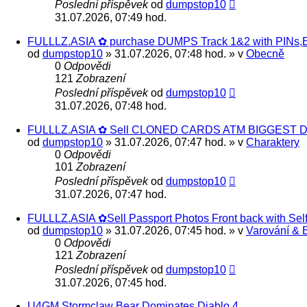
Poslední příspěvek
od
dumpstop10
31.07.2026, 07:49 hod.
FULLLZ.ASIA ✿ purchase DUMPS Track 1&2 with PINs,EB
od
dumpstop10
» 31.07.2026, 07:48 hod. » v
Obecně
0
Odpovědi
121
Zobrazení
Poslední příspěvek
od
dumpstop10
31.07.2026, 07:48 hod.
FULLLZ.ASIA ✿ Sell CLONED CARDS ATM BIGGEST D
od
dumpstop10
» 31.07.2026, 07:47 hod. » v
Charaktery
0
Odpovědi
101
Zobrazení
Poslední příspěvek
od
dumpstop10
31.07.2026, 07:47 hod.
FULLLZ.ASIA ✿Sell Passport Photos Front back with 
od
dumpstop10
» 31.07.2026, 07:45 hod. » v
Varování & 
0
Odpovědi
121
Zobrazení
Poslední příspěvek
od
dumpstop10
31.07.2026, 07:45 hod.
U4GM Stormclaw Bear Dominates Diablo 4