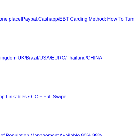
ne place!Paypal.Cashapp/EBT Carding Method: How To Turn 
edKingdom,UK/Brazil/USA/EURO/Thailand/CHINA
pp Linkables • CC + Full Swipe
eau of Population Management Available 90%-98%.