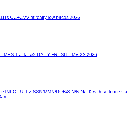
Ts CC+CVV at really low prices 2026
UMPS Track 1&2 DAILY FRESH EMV X2 2026
Selfie INFO FULLZ SSN/MMN/DOB/SIN/NIN/UK with sortcode C
Ban