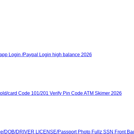
pp Login /Paypal Login high balance 2026
ld/card Code 101/201 Verify Pin Code ATM Skimer 2026
ode/DOB/DRIVER LICENSE/Passport Photo Fullz SSN Front Ba