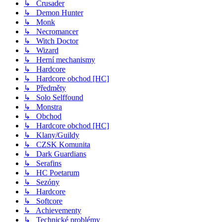
↳ Crusader
↳ Demon Hunter
↳ Monk
↳ Necromancer
↳ Witch Doctor
↳ Wizard
↳ Herní mechanismy
↳ Hardcore
↳ Hardcore obchod [HC]
↳ Předměty
↳ Solo Selffound
↳ Monstra
↳ Obchod
↳ Hardcore obchod [HC]
↳ Klany/Guildy
↳ CZSK Komunita
↳ Dark Guardians
↳ Serafins
↳ HC Poetarum
↳ Sezóny
↳ Hardcore
↳ Softcore
↳ Achievementy
↳ Technické problémy