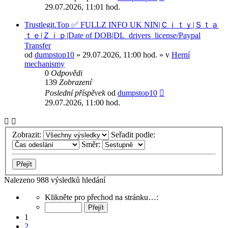
29.07.2026, 11:01 hod.
Trustlegit.Top ✅ FULLZ INFO UK NIN|Ｃｉｔｙ|Ｓｔａ
ｔｅ|Ｚｉｐ|Date of DOB|DL_drivers_license/Paypal
Transfer
od
dumpstop10
» 29.07.2026, 11:00 hod. » v
Herní
mechanismy
0
Odpovědi
139
Zobrazení
Poslední příspěvek
od
dumpstop10
29.07.2026, 11:00 hod.
Zobrazit:
Seřadit podle:
Směr:
Nalezeno 988 výsledků hledání
Stránka
Klikněte pro přechod na stránku…:
1
z
1
40
2