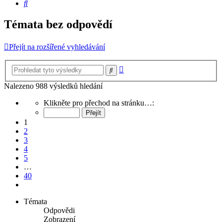
Hledat
Témata bez odpovědí
Přejít na rozšířené vyhledávání
Pokročilé
Hledat
hledání
Nalezeno 988 výsledků hledání
Stránka
Klikněte pro přechod na stránku…:
1
z
1
40
2
3
4
5
…
40
Další
Témata
Odpovědi
Zobrazení