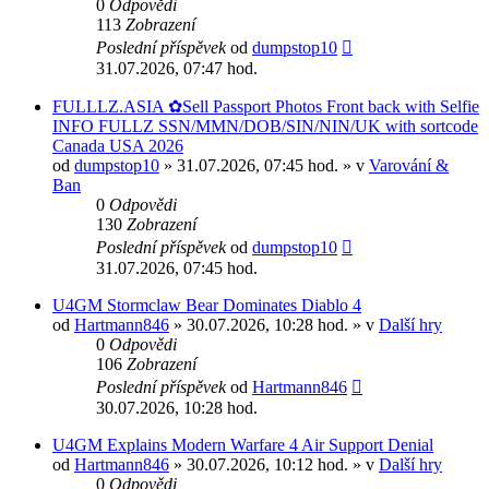
0
Odpovědi
113
Zobrazení
Poslední příspěvek
od
dumpstop10
31.07.2026, 07:47 hod.
FULLLZ.ASIA ✿Sell Passport Photos Front back with Selfie
INFO FULLZ SSN/MMN/DOB/SIN/NIN/UK with sortcode
Canada USA 2026
od
dumpstop10
» 31.07.2026, 07:45 hod. » v
Varování &
Ban
0
Odpovědi
130
Zobrazení
Poslední příspěvek
od
dumpstop10
31.07.2026, 07:45 hod.
U4GM Stormclaw Bear Dominates Diablo 4
od
Hartmann846
» 30.07.2026, 10:28 hod. » v
Další hry
0
Odpovědi
106
Zobrazení
Poslední příspěvek
od
Hartmann846
30.07.2026, 10:28 hod.
U4GM Explains Modern Warfare 4 Air Support Denial
od
Hartmann846
» 30.07.2026, 10:12 hod. » v
Další hry
0
Odpovědi