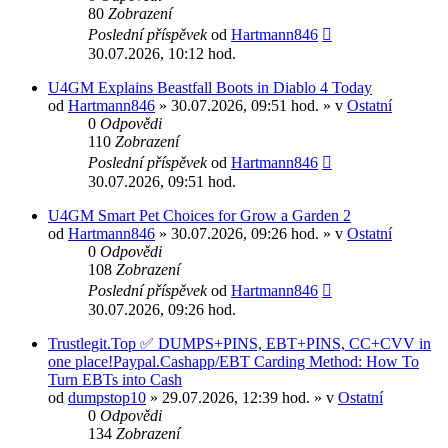
80
Zobrazení
Poslední příspěvek
od
Hartmann846
30.07.2026, 10:12 hod.
U4GM Explains Beastfall Boots in Diablo 4 Today
od
Hartmann846
» 30.07.2026, 09:51 hod. » v
Ostatní
0
Odpovědi
110
Zobrazení
Poslední příspěvek
od
Hartmann846
30.07.2026, 09:51 hod.
U4GM Smart Pet Choices for Grow a Garden 2
od
Hartmann846
» 30.07.2026, 09:26 hod. » v
Ostatní
0
Odpovědi
108
Zobrazení
Poslední příspěvek
od
Hartmann846
30.07.2026, 09:26 hod.
Trustlegit.Top ✅ DUMPS+PINS, EBT+PINS, CC+CVV in
one place!Paypal.Cashapp/EBT Carding Method: How To
Turn EBTs into Cash
od
dumpstop10
» 29.07.2026, 12:39 hod. » v
Ostatní
0
Odpovědi
134
Zobrazení