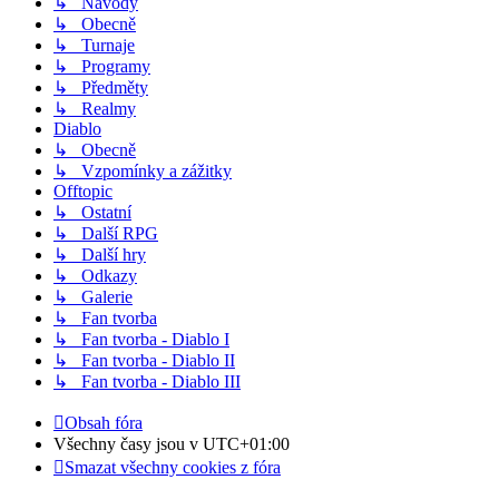
↳ Návody
↳ Obecně
↳ Turnaje
↳ Programy
↳ Předměty
↳ Realmy
Diablo
↳ Obecně
↳ Vzpomínky a zážitky
Offtopic
↳ Ostatní
↳ Další RPG
↳ Další hry
↳ Odkazy
↳ Galerie
↳ Fan tvorba
↳ Fan tvorba - Diablo I
↳ Fan tvorba - Diablo II
↳ Fan tvorba - Diablo III
Obsah fóra
Všechny časy jsou v
UTC+01:00
Smazat všechny cookies z fóra