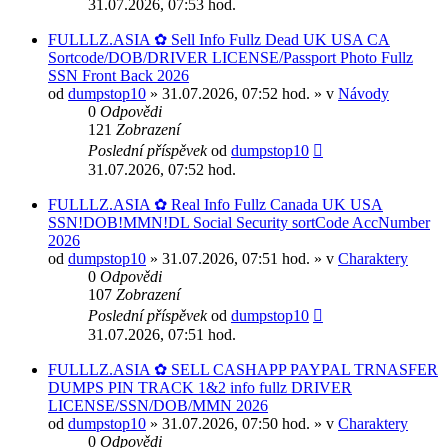
31.07.2026, 07:53 hod.
FULLLZ.ASIA ✿ Sell Info Fullz Dead UK USA CA
Sortcode/DOB/DRIVER LICENSE/Passport Photo Fullz
SSN Front Back 2026
od
dumpstop10
» 31.07.2026, 07:52 hod. » v
Návody
0
Odpovědi
121
Zobrazení
Poslední příspěvek
od
dumpstop10
31.07.2026, 07:52 hod.
FULLLZ.ASIA ✿ Real Info Fullz Canada UK USA
SSN!DOB!MMN!DL Social Security sortCode AccNumber
2026
od
dumpstop10
» 31.07.2026, 07:51 hod. » v
Charaktery
0
Odpovědi
107
Zobrazení
Poslední příspěvek
od
dumpstop10
31.07.2026, 07:51 hod.
FULLLZ.ASIA ✿ SELL CASHAPP PAYPAL TRNASFER
DUMPS PIN TRACK 1&2 info fullz DRIVER
LICENSE/SSN/DOB/MMN 2026
od
dumpstop10
» 31.07.2026, 07:50 hod. » v
Charaktery
0
Odpovědi