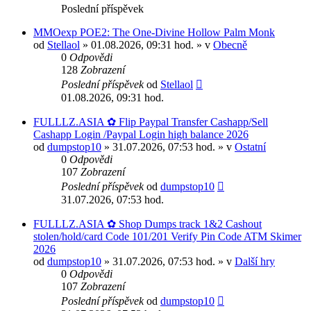
Poslední příspěvek
MMOexp POE2: The One-Divine Hollow Palm Monk
od
Stellaol
» 01.08.2026, 09:31 hod. » v
Obecně
0
Odpovědi
128
Zobrazení
Poslední příspěvek
od
Stellaol
01.08.2026, 09:31 hod.
FULLLZ.ASIA ✿ Flip Paypal Transfer Cashapp/Sell
Cashapp Login /Paypal Login high balance 2026
od
dumpstop10
» 31.07.2026, 07:53 hod. » v
Ostatní
0
Odpovědi
107
Zobrazení
Poslední příspěvek
od
dumpstop10
31.07.2026, 07:53 hod.
FULLLZ.ASIA ✿ Shop Dumps track 1&2 Cashout
stolen/hold/card Code 101/201 Verify Pin Code ATM Skimer
2026
od
dumpstop10
» 31.07.2026, 07:53 hod. » v
Další hry
0
Odpovědi
107
Zobrazení
Poslední příspěvek
od
dumpstop10