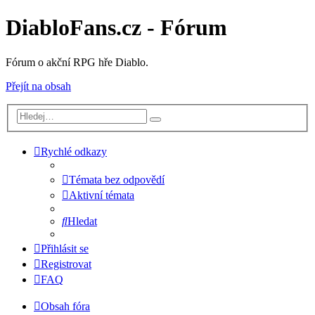
DiabloFans.cz - Fórum
Fórum o akční RPG hře Diablo.
Přejít na obsah
Rychlé odkazy
Témata bez odpovědí
Aktivní témata
Hledat
Přihlásit se
Registrovat
FAQ
Obsah fóra