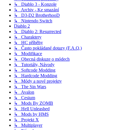
↳ Diablo 3 - Konzole
↳ Archiv - Ke smazání
↳ D3-D2 BrotherhooD
↳ Nintendo Switch
Diablo 2
↳ Diablo 2: Resurrected
↳ Charaktery
↳ HC příběhy
↳ Často pokládané dotazy (F.A.Q.)
↳ Modifikace
↳ Obecná diskuze o módech
↳ Tutoriály, Návody
↳ Softcode Modding
↳ Hardcode Modding
↳ Módy a nové projekty
↳ The Sin Wars
↳ Avalon
↳ Cesium
↳ Mods By ZOMB
↳ Hell Unleashed
↳ Mods by HMS
↳ Projekt X
↳ Multiplayer