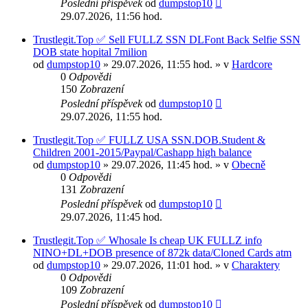
Poslední příspěvek
od
dumpstop10
29.07.2026, 11:56 hod.
Trustlegit.Top ✅ Sell FULLZ SSN DLFont Back Selfie SSN
DOB state hopital 7milion
od
dumpstop10
» 29.07.2026, 11:55 hod. » v
Hardcore
0
Odpovědi
150
Zobrazení
Poslední příspěvek
od
dumpstop10
29.07.2026, 11:55 hod.
Trustlegit.Top ✅ FULLZ USA SSN.DOB.Student &
Сhildren 2001-2015/Paypal/Cashapp high balance
od
dumpstop10
» 29.07.2026, 11:45 hod. » v
Obecně
0
Odpovědi
131
Zobrazení
Poslední příspěvek
od
dumpstop10
29.07.2026, 11:45 hod.
Trustlegit.Top ✅ Whosale Is cheap UK FULLZ info
NINO+DL+DOB presence of 872k data/Cloned Cards atm
od
dumpstop10
» 29.07.2026, 11:01 hod. » v
Charaktery
0
Odpovědi
109
Zobrazení
Poslední příspěvek
od
dumpstop10