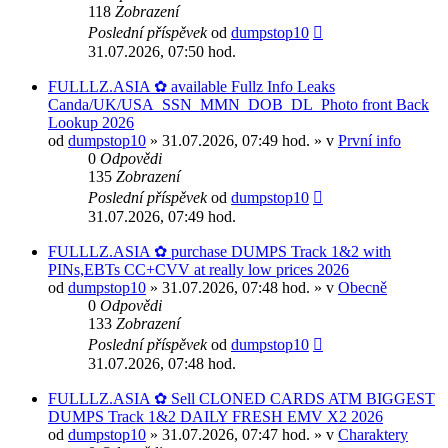
118
Zobrazení
Poslední příspěvek
od
dumpstop10
31.07.2026, 07:50 hod.
FULLLZ.ASIA ✿ available Fullz Info Leaks
Canda/UK/USA_SSN_MMN_DOB_DL_Photo front Back
Lookup 2026
od
dumpstop10
» 31.07.2026, 07:49 hod. » v
První info
0
Odpovědi
135
Zobrazení
Poslední příspěvek
od
dumpstop10
31.07.2026, 07:49 hod.
FULLLZ.ASIA ✿ purchase DUMPS Track 1&2 with
PINs,EBTs CC+CVV at really low prices 2026
od
dumpstop10
» 31.07.2026, 07:48 hod. » v
Obecně
0
Odpovědi
133
Zobrazení
Poslední příspěvek
od
dumpstop10
31.07.2026, 07:48 hod.
FULLLZ.ASIA ✿ Sell CLONED CARDS ATM BIGGEST
DUMPS Track 1&2 DAILY FRESH EMV X2 2026
od
dumpstop10
» 31.07.2026, 07:47 hod. » v
Charaktery