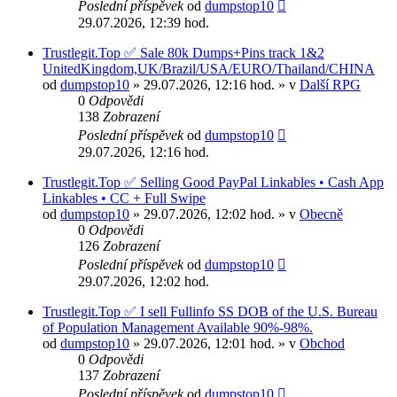
Poslední příspěvek
od
dumpstop10
29.07.2026, 12:39 hod.
Trustlegit.Top ✅ Sale 80k Dumps+Pins track 1&2
UnitedKingdom,UK/Brazil/USA/EURO/Thailand/CHINA
od
dumpstop10
» 29.07.2026, 12:16 hod. » v
Další RPG
0
Odpovědi
138
Zobrazení
Poslední příspěvek
od
dumpstop10
29.07.2026, 12:16 hod.
Trustlegit.Top ✅ Selling Good PayPal Linkables • Cash App
Linkables • CC + Full Swipe
od
dumpstop10
» 29.07.2026, 12:02 hod. » v
Obecně
0
Odpovědi
126
Zobrazení
Poslední příspěvek
od
dumpstop10
29.07.2026, 12:02 hod.
Trustlegit.Top ✅ I sell Fullinfo SS DOB of the U.S. Bureau
of Population Management Available 90%-98%.
od
dumpstop10
» 29.07.2026, 12:01 hod. » v
Obchod
0
Odpovědi
137
Zobrazení
Poslední příspěvek
od
dumpstop10