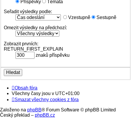
Příspěvky
Témata
Seřadit výsledky podle:
Vzestupně
Sestupně
Omezit výsledky na předchozí:
Zobrazit prvních:
RETURN_FIRST_EXPLAIN
znaků příspěvku
Obsah fóra
Všechny časy jsou v
UTC+01:00
Smazat všechny cookies z fóra
Založeno na
phpBB
® Forum Software © phpBB Limited
Český překlad –
phpBB.cz