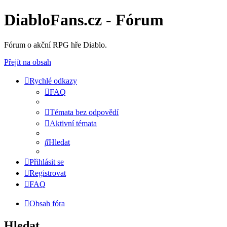
DiabloFans.cz - Fórum
Fórum o akční RPG hře Diablo.
Přejít na obsah
Rychlé odkazy
FAQ
Témata bez odpovědí
Aktivní témata
Hledat
Přihlásit se
Registrovat
FAQ
Obsah fóra
Hledat