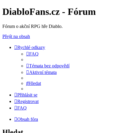
DiabloFans.cz - Fórum
Fórum o akční RPG hře Diablo.
Přejít na obsah
Rychlé odkazy
FAQ
Témata bez odpovědí
Aktivní témata
Hledat
Přihlásit se
Registrovat
FAQ
Obsah fóra
Hledat