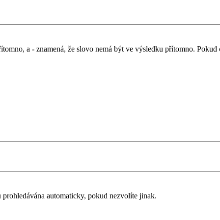
řítomno, a
-
znamená, že slovo nemá být ve výsledku přítomno. Pokud chc
u prohledávána automaticky, pokud nezvolíte jinak.