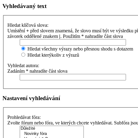
Vyhledávaný text
Hledat klíčová slova:
Umístění
+
před slovem znamená, že slovo musí být ve výsledku p
závorek oddělené znakem
|
. Použitím * nahradíte část slova
Hledat všechny výrazy nebo přesnou shodu s dotazem
Hledat kterýkoliv z výrazů
Vyhledat autora:
Zadáním * nahradíte část slova
Nastavení vyhledávání
Prohledávat fóra:
Zvolte fórum nebo fóra, ve kterých chcete vyhledávat. Subfóra jso