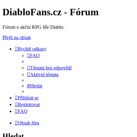
DiabloFans.cz - Fórum
Fórum o akční RPG hře Diablo.
Přejít na obsah
Rychlé odkazy
FAQ
Témata bez odpovědí
Aktivní témata
Hledat
Přihlásit se
Registrovat
FAQ
Obsah fóra
Hledat