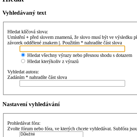
Vyhledávaný text
Hledat klíčová slova:
Umístění
+
před slovem znamená, že slovo musí být ve výsledku p
závorek oddělené znakem
|
. Použitím * nahradíte část slova
Hledat všechny výrazy nebo přesnou shodu s dotazem
Hledat kterýkoliv z výrazů
Vyhledat autora:
Zadáním * nahradíte část slova
Nastavení vyhledávání
Prohledávat fóra:
Zvolte fórum nebo fóra, ve kterých chcete vyhledávat. Subfóra jso