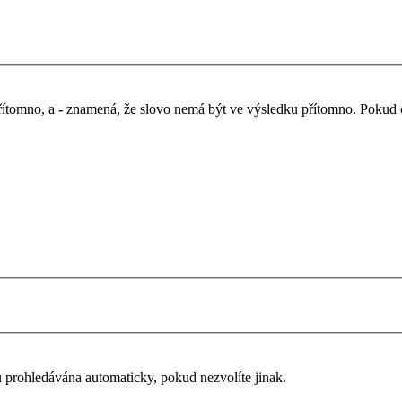
řítomno, a
-
znamená, že slovo nemá být ve výsledku přítomno. Pokud chc
u prohledávána automaticky, pokud nezvolíte jinak.