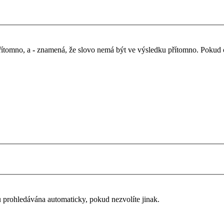
řítomno, a
-
znamená, že slovo nemá být ve výsledku přítomno. Pokud chc
u prohledávána automaticky, pokud nezvolíte jinak.