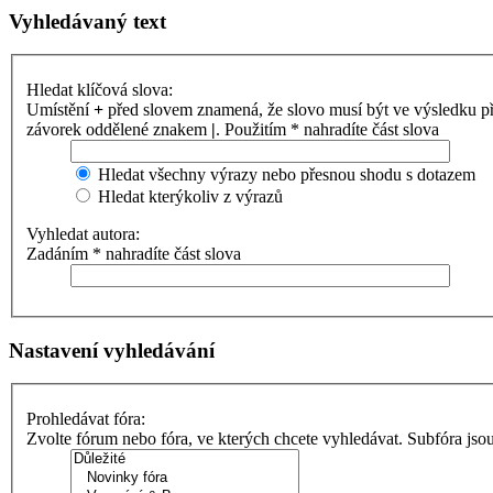
Vyhledávaný text
Hledat klíčová slova:
Umístění
+
před slovem znamená, že slovo musí být ve výsledku p
závorek oddělené znakem
|
. Použitím * nahradíte část slova
Hledat všechny výrazy nebo přesnou shodu s dotazem
Hledat kterýkoliv z výrazů
Vyhledat autora:
Zadáním * nahradíte část slova
Nastavení vyhledávání
Prohledávat fóra:
Zvolte fórum nebo fóra, ve kterých chcete vyhledávat. Subfóra jso