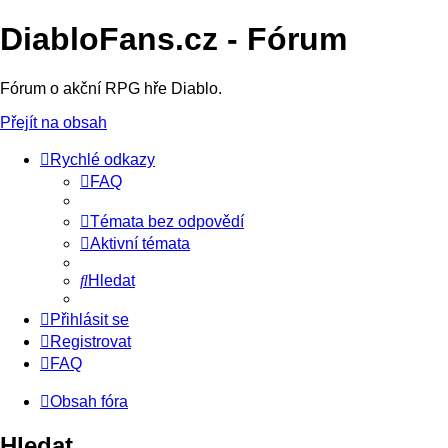
DiabloFans.cz - Fórum
Fórum o akční RPG hře Diablo.
Přejít na obsah
Rychlé odkazy
FAQ
Témata bez odpovědí
Aktivní témata
Hledat
Přihlásit se
Registrovat
FAQ
Obsah fóra
Hledat