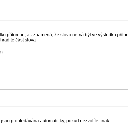
dku přítomno, a
-
znamená, že slovo nemá být ve výsledku přítom
ahradíte část slova
em
a jsou prohledávána automaticky, pokud nezvolíte jinak.