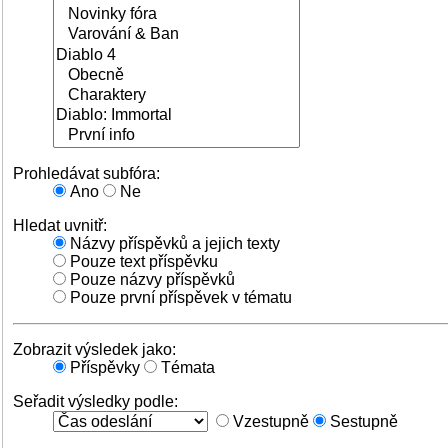
Prohledávat subfóra:
Ano
Ne
Hledat uvnitř:
Názvy příspěvků a jejich texty
Pouze text příspěvku
Pouze názvy příspěvků
Pouze první příspěvek v tématu
Zobrazit výsledek jako:
Příspěvky
Témata
Seřadit výsledky podle:
Vzestupně
Sestupně