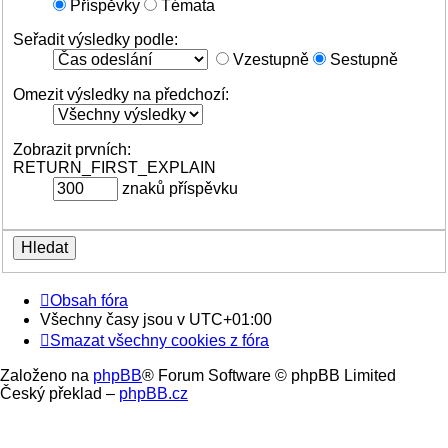
Příspěvky
Témata
Seřadit výsledky podle:
Vzestupně
Sestupně
Omezit výsledky na předchozí:
Zobrazit prvních:
RETURN_FIRST_EXPLAIN
znaků příspěvku
Obsah fóra
Všechny časy jsou v
UTC+01:00
Smazat všechny cookies z fóra
Založeno na
phpBB
® Forum Software © phpBB Limited
Český překlad –
phpBB.cz