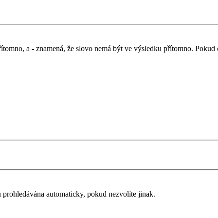
řítomno, a
-
znamená, že slovo nemá být ve výsledku přítomno. Pokud chc
u prohledávána automaticky, pokud nezvolíte jinak.