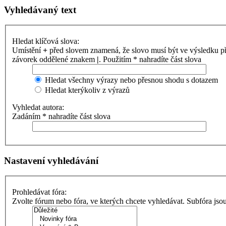
Vyhledávaný text
Hledat klíčová slova:
Umístění
+
před slovem znamená, že slovo musí být ve výsledku p
závorek oddělené znakem
|
. Použitím * nahradíte část slova
Hledat všechny výrazy nebo přesnou shodu s dotazem
Hledat kterýkoliv z výrazů
Vyhledat autora:
Zadáním * nahradíte část slova
Nastavení vyhledávání
Prohledávat fóra:
Zvolte fórum nebo fóra, ve kterých chcete vyhledávat. Subfóra jso