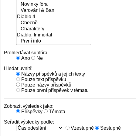
Prohledávat subfóra:
Ano
Ne
Hledat uvnitř:
Názvy příspěvků a jejich texty
Pouze text příspěvku
Pouze názvy příspěvků
Pouze první příspěvek v tématu
Zobrazit výsledek jako:
Příspěvky
Témata
Seřadit výsledky podle:
Vzestupně
Sestupně