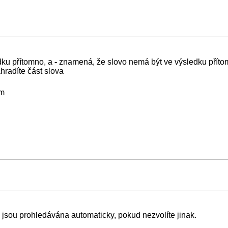
dku přítomno, a
-
znamená, že slovo nemá být ve výsledku přítom
ahradíte část slova
em
a jsou prohledávána automaticky, pokud nezvolíte jinak.