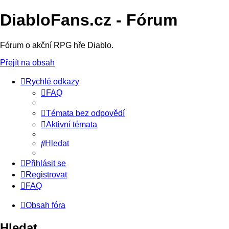
DiabloFans.cz - Fórum
Fórum o akční RPG hře Diablo.
Přejít na obsah
Rychlé odkazy
FAQ
Témata bez odpovědí
Aktivní témata
Hledat
Přihlásit se
Registrovat
FAQ
Obsah fóra
Hledat